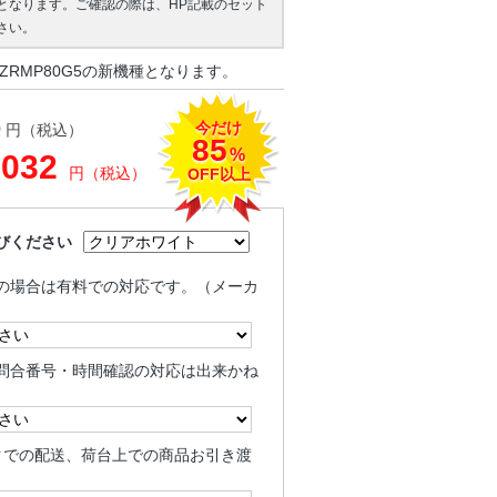
となります。ご確認の際は、HP記載のセット
さい。
ZRMP80G5の新機種となります。
今だけ
0
円（税込）
85
%
,032
円（税込）
OFF以上
びください
の場合は有料での対応です。（メーカ
問合番号・時間確認の対応は出来かね
クでの配送、荷台上での商品お引き渡