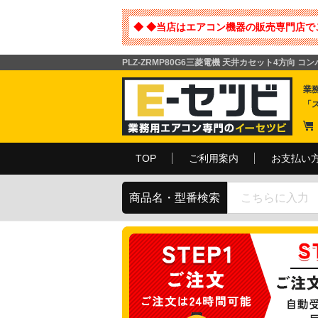
◆ ◆当店はエアコン機器の販売専門店で
PLZ-ZRMP80G6三菱電機 天井カセット4方向 コ
業
「
TOP
ご利用案内
お支払い
商品名・型番検索