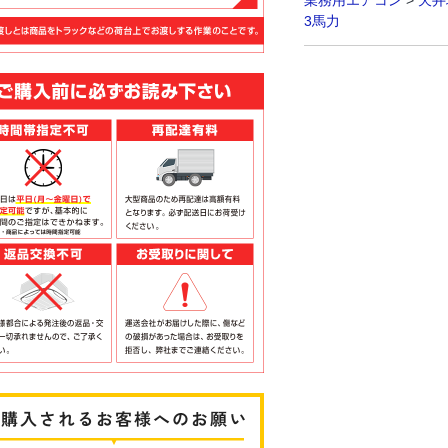
業務用エアコン
>
天井
3馬力