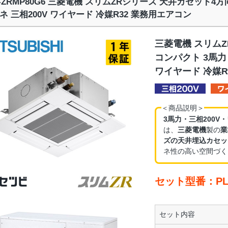
Z-ZRMP80G6 三菱電機 スリムZRシリーズ 天井カセット4
ネ 三相200V ワイヤード 冷媒R32 業務用エアコン
三菱電機 スリム
コンパクト 3馬力
ワイヤード 冷媒R
＜商品説明＞
3馬力・三相200V
は、
三菱電機
製の
業
ズの天井埋込カセッ
ネ性の高い空間づく
セット型番：PLZ
セット内容