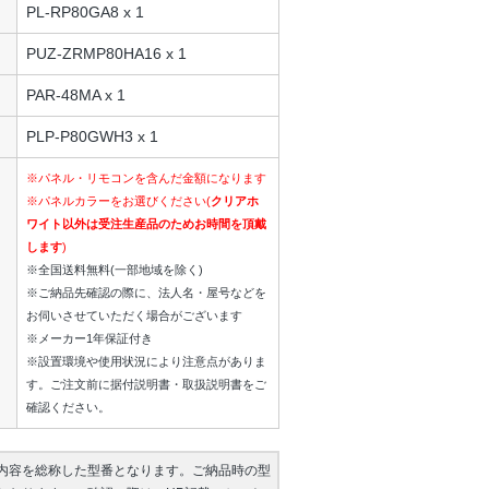
PL-RP80GA8 x 1
PUZ-ZRMP80HA16 x 1
PAR-48MA x 1
PLP-P80GWH3 x 1
※パネル・リモコンを含んだ金額になります
※パネルカラーをお選びください(
クリアホ
ワイト以外は受注生産品のためお時間を頂戴
します
)
※全国送料無料(一部地域を除く)
※ご納品先確認の際に、法人名・屋号などを
お伺いさせていただく場合がございます
※メーカー1年保証付き
※設置環境や使用状況により注意点がありま
す。ご注文前に据付説明書・取扱説明書をご
確認ください。
内容を総称した型番となります。ご納品時の型