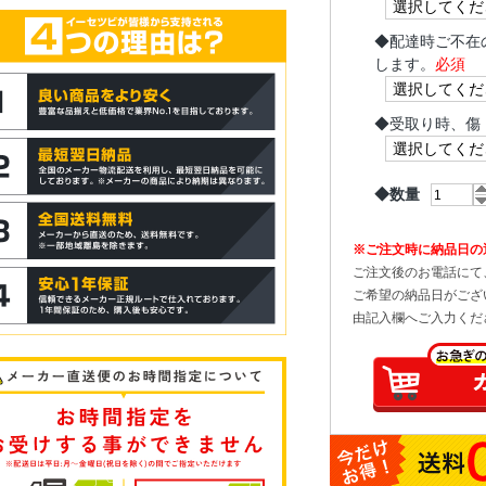
◆
配達時ご不在
します。
必須
◆
受取り時、傷
◆数量
※ご注文時に納品日の
ご注文後のお電話にて
ご希望の納品日がござ
由記入欄へご入力くだ