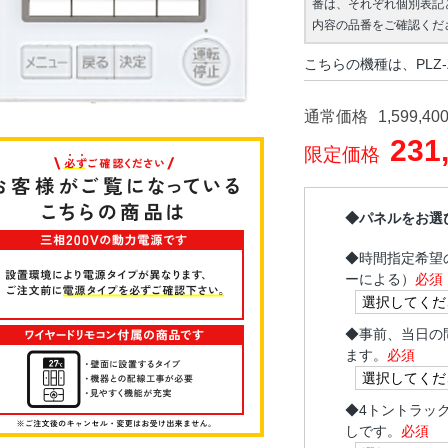
番は、それぞれ個別表記
内容の品番をご確認くだ
こちらの機種は、PLZ-
通常価格
1,599,40
231
限定価格
◆パネルをお選
◆
時間指定希望
ーによる）
必須
◆
事前、当日の
ます。
必須
◆
4トントラッ
しです。
必須