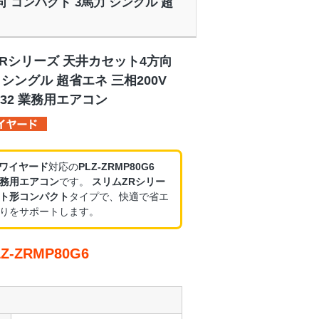
方向 コンパクト 3馬力 シングル 超
ZRシリーズ 天井カセット4方向
 シングル 超省エネ 三相200V
32 業務用エアコン
・ワイヤード
対応の
PLZ-ZRMP80G6
務用エアコン
です。
スリムZRシリー
ト形コンパクト
タイプで、快適で省エ
りをサポートします。
-ZRMP80G6