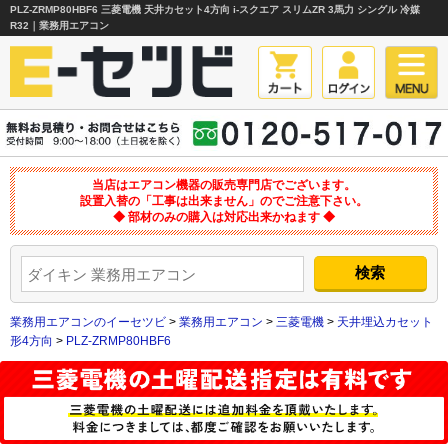
PLZ-ZRMP80HBF6 三菱電機 天井カセット4方向 i-スクエア スリムZR 3馬力 シングル 冷媒
R32｜業務用エアコン
当店はエアコン機器の販売専門店でございます。
設置入替の「工事は出来ません」のでご注意下さい。
◆ 部材のみの購入は対応出来かねます ◆
業務用エアコンのイーセツビ
>
業務用エアコン
>
三菱電機
>
天井埋込カセット
形4方向
>
PLZ-ZRMP80HBF6