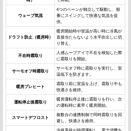
時）
で抑制。
4つのベーンが独立して駆動し、順
ウェーブ気流
番にスイングして快適な気流を提
供。
暖房開始時や室温が高い時に冷風が
ドラフト防止（暖房時）
直接当たらないよう水平吹出しに切
り替え。
人感ムーブアイで不在を検知した際
不在時霜取り
に霜取りを開始。
サーモオフ時に霜取りを実行し、室
サーモオフ時霜取り
温低下を防ぎます。
霜取り前に室温を上げ、霜取り中も
暖房プレヒート
快適さを維持。
暖房運転停止後に霜取りを行い、次
運転停止後霜取り
の運転時に素早く暖房開始。
複数台の連携制御で同時霜取りを回
スマートデフロスト
避し、快適さを維持。
冷媒系統が協調運転し、電力消費を