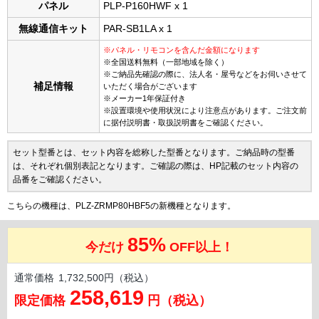
パネル
PLP-P160HWF x 1
無線通信キット
PAR-SB1LA x 1
※パネル・リモコンを含んだ金額になります
※全国送料無料（一部地域を除く）
※ご納品先確認の際に、法人名・屋号などをお伺いさせて
補足情報
いただく場合がございます
※メーカー1年保証付き
※設置環境や使用状況により注意点があります。ご注文前
に据付説明書・取扱説明書をご確認ください。
セット型番とは、セット内容を総称した型番となります。ご納品時の型番
は、それぞれ個別表記となります。ご確認の際は、HP記載のセット内容の
品番をご確認ください。
こちらの機種は、PLZ-ZRMP80HBF5の新機種となります。
85%
今だけ
OFF以上！
通常価格
1,732,500円（税込）
258,619
限定価格
円（税込）