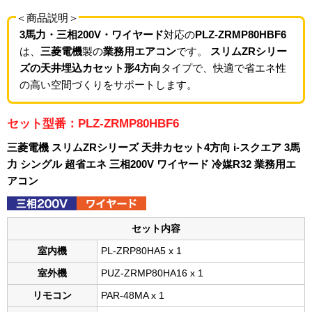
＜商品説明＞
3馬力・三相200V・ワイヤード
対応の
PLZ-ZRMP80HBF6
は、
三菱電機
製の
業務用エアコン
です。
スリムZRシリー
ズの天井埋込カセット形4方向
タイプで、快適で省エネ性
の高い空間づくりをサポートします。
セット型番：PLZ-ZRMP80HBF6
三菱電機 スリムZRシリーズ 天井カセット4方向 i-スクエア 3馬
力 シングル 超省エネ 三相200V ワイヤード 冷媒R32 業務用エ
アコン
セット内容
室内機
PL-ZRP80HA5 x 1
室外機
PUZ-ZRMP80HA16 x 1
リモコン
PAR-48MA x 1