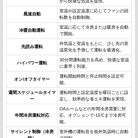
から快適な気流を提供。
室温や設定温度に応じてファンの回
風速自動
転数を自動制御。
室温に応じて冷房または暖房を自動
冷暖自動運転
で開始。
外気温と室温をもとに、少し先の室
先読み運転
温変化を予測して運転を最適化。
30分間運転能力を高め、快適な室温
ハイパワー運転
に素早く到達。
運転開始時間と停止時間を設定可
オン/オフタイマー
能。
週間スケジュールタイマ
運転時間と設定温度を曜日ごとに設
ー
定し、効率的な省エネ運転を実現。
OAルームなどの年間冷房需要に対
年間冷房運転対応
応。オプションで-15℃まで冷房可
能。
サイレント制御（冷房
室外機の運転音を低外気温時に自動