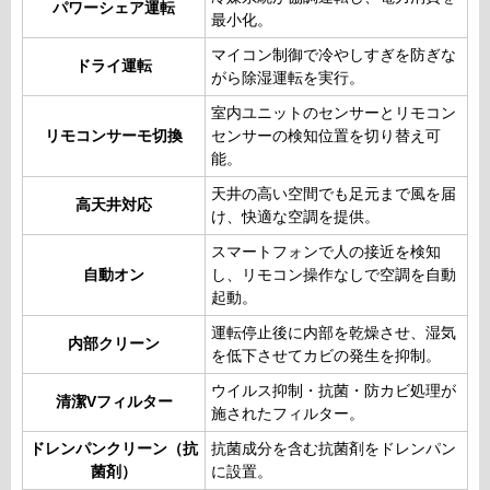
パワーシェア運転
最小化。
マイコン制御で冷やしすぎを防ぎな
ドライ運転
がら除湿運転を実行。
室内ユニットのセンサーとリモコン
リモコンサーモ切換
センサーの検知位置を切り替え可
能。
天井の高い空間でも足元まで風を届
高天井対応
け、快適な空調を提供。
スマートフォンで人の接近を検知
自動オン
し、リモコン操作なしで空調を自動
起動。
運転停止後に内部を乾燥させ、湿気
内部クリーン
を低下させてカビの発生を抑制。
ウイルス抑制・抗菌・防カビ処理が
清潔Vフィルター
施されたフィルター。
ドレンパンクリーン（抗
抗菌成分を含む抗菌剤をドレンパン
菌剤）
に設置。