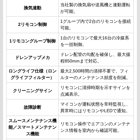
当社製の換気扇や送風機と連動運転
換気連動
が可能。
1グループ内で2台のリモコンを接続
2リモコン制御
可能。
1台のリモコンで最大16台の冷媒系
1リモコングループ制御
を一括制御。
ドレン配管の勾配を確保し、最大揚
ドレンアップメカ
程850mmまで対応。
ロングライフ仕様（ロン
最大2,500時間の清掃不要で、フィ
グライフフィルター）
ルターのメンテナンス頻度を削減。
リモコンに清掃時期を示すサインを
クリーニングサイン
点滅表示。
マイコンが運転状態を常時監視し、
故障診断
異常時にはリモコンやLEDで通知。
スムースメンテナンス機
リモコン操作でエアコンのメンテナ
能／スマートメンテナン
ンス情報を室内から確認可能。
ス機能