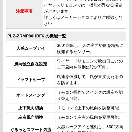
イヤレスリモコンでは、機能が異なる場合
注意事項
がございます。
詳しくはメーカーカタログよりご確認くだ
さい。
PLZ-ZRMP80HBF6 の機能一覧
360°回転し、人の座面や影を精密に
人感ムーブアイ
検知するセンサー。
ワイヤードリモコンで吹出口ごとの
風向独立自在設定
上下風向を個別に設定可能。
風速を低減して、風が直接あたるの
ドラフトセーブ
を防ぎます。
リモコン操作でスイングの設定を切
オートスイング
り替え可能。
上下風向切換
リモコンで上下の風向を調整可能。
左右風向切換
リモコンで左右の風向を変更可能。
人感ムーブアイと連動し、360°方向
ぐるっとスマート気流