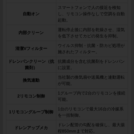
スマートフォンで人の接近を検知
自動オン
し、リモコン操作なしで空調を自動
起動。
運転停止後に内部を乾燥させ、湿気
内部クリーン
を低下させてカビの発生を抑制。
ウイルス抑制・抗菌・防カビ処理が
清潔Vフィルター
施されたフィルター。
ドレンパンクリーン（抗
抗菌成分を含む抗菌剤をドレンパン
菌剤）
に設置。
当社製の換気扇や送風機と連動運転
換気連動
が可能。
1グループ内で2台のリモコンを接続
2リモコン制御
可能。
1台のリモコンで最大16台の冷媒系
1リモコングループ制御
を一括制御。
ドレン配管の勾配を確保し、最大揚
ドレンアップメカ
程850mmまで対応。