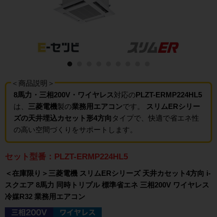
＜商品説明＞
8馬力・三相200V・ワイヤレス
対応の
PLZT-ERMP224HL5
は、
三菱電機
製の
業務用エアコン
です。
スリムERシリー
ズの天井埋込カセット形4方向
タイプで、快適で省エネ性
の高い空間づくりをサポートします。
セット型番：PLZT-ERMP224HL5
＜在庫限り＞三菱電機 スリムERシリーズ 天井カセット4方向 i-
スクエア 8馬力 同時トリプル 標準省エネ 三相200V ワイヤレス
冷媒R32 業務用エアコン