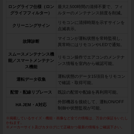
ロングライフ仕様（ロン
最大2,500時間の清掃不要で、フィ
グライフフィルター）
ルターのメンテナンス頻度を削減。
リモコンに清掃時期を示すサインを
クリーニングサイン
点滅表示。
マイコンが運転状態を常時監視し、
故障診断
異常時にはリモコンやLEDで通知。
スムースメンテナンス機
リモコン操作でエアコンのメンテナ
能／スマートメンテナン
ンス情報を室内から確認可能。
ス機能
運転状態のデータ15項目をリモコン
運転データ収集
で確認・取得可能。
配管・配線リプレース
既設の配管や配線を再利用可能。
外部機器を接続して、運転ON/OFF
HA JEM・A対応
制御や状態監視が可能。
※掲載しているサイズ・機能・画像など全ての情報は、万全の保証をいたし
かねます。
※メーカーサイト及びカタログにて正確かつ最新の情報をご確認下さい。