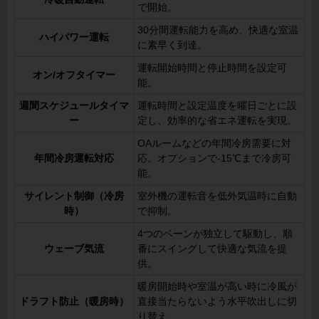
で開始。
30分間運転能力を高め、快適な室温
ハイパワー運転
に素早く到達。
運転開始時間と停止時間を設定可
オン/オフタイマー
能。
週間スケジュールタイマ
運転時間と設定温度を曜日ごとに設
ー
定し、効率的な省エネ運転を実現。
OAルームなどの年間冷房需要に対
年間冷房運転対応
応。オプションで-15℃まで冷房可
能。
サイレント制御（冷房
室外機の運転音を低外気温時に自動
時）
で抑制。
4つのベーンが独立して駆動し、順
ウェーブ気流
番にスイングして快適な気流を提
供。
暖房開始時や室温が高い時に冷風が
ドラフト防止（暖房時）
直接当たらないよう水平吹出しに切
り替え。