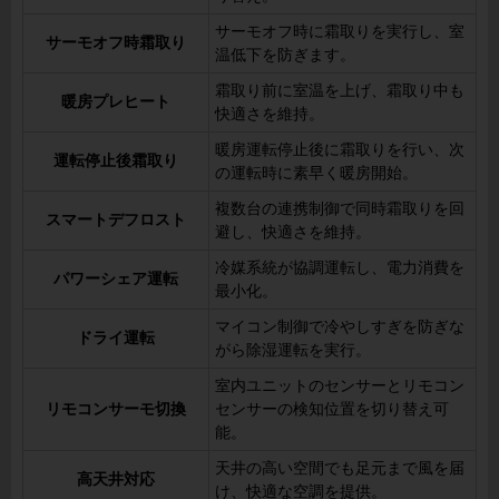
サーモオフ時に霜取りを実行し、室
サーモオフ時霜取り
温低下を防ぎます。
霜取り前に室温を上げ、霜取り中も
暖房プレヒート
快適さを維持。
暖房運転停止後に霜取りを行い、次
運転停止後霜取り
の運転時に素早く暖房開始。
複数台の連携制御で同時霜取りを回
スマートデフロスト
避し、快適さを維持。
冷媒系統が協調運転し、電力消費を
パワーシェア運転
最小化。
マイコン制御で冷やしすぎを防ぎな
ドライ運転
がら除湿運転を実行。
室内ユニットのセンサーとリモコン
リモコンサーモ切換
センサーの検知位置を切り替え可
能。
天井の高い空間でも足元まで風を届
高天井対応
け、快適な空調を提供。