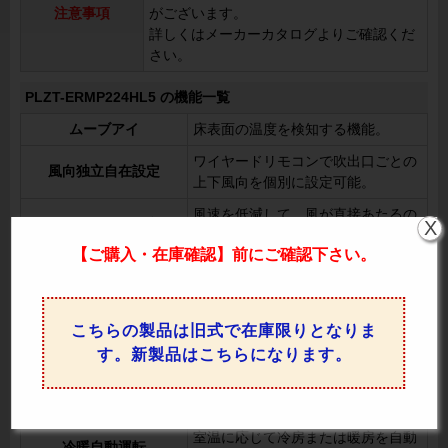
注意事項
がございます。
詳しくはメーカーカタログよりご確認くだ
さい。
PLZT-ERMP224HL5 の機能一覧
ムーブアイ
床表面の温度を検知する機能。
ワイヤードリモコンで吹出口ごとの
風向独立自在設定
上下風向を個別に設定可能。
風速を低減して、風が直接あたるの
ドラフトセーブ
X
を防ぎます。
【ご購入・在庫確認】前にご確認下さい。
リモコン操作でスイングの設定を切
オートスイング
り替え可能。
上下風向切換
リモコンで上下の風向を調整可能。
こちらの製品は旧式で在庫限りとなりま
左右風向切換
リモコンで左右の風向を変更可能。
す。新製品はこちらになります。
室温や設定温度に応じてファンの回
風速自動
転数を自動制御。
室温に応じて冷房または暖房を自動
冷暖自動運転