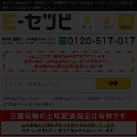
PLZT-ERMP224HL5 ＜在庫限り＞三菱電機 天井カセット4方向 i-スクエア スリムER 8馬力 同
時トリプル 冷媒R32｜業務用エアコン
当店はエアコン機器の販売専門店でございます。
設置入替の「工事は出来ません」のでご注意下さい。
◆ 部材のみの購入は対応出来かねます ◆
業務用エアコンのイーセツビ
>
業務用エアコン
>
三菱電機
>
天井埋込カセット
形4方向
>
PLZT-ERMP224HL5