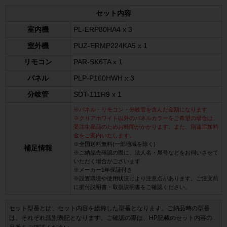
セット内容
室内機
PL-ERP80HA4 x 3
室外機
PUZ-ERMP224KA5 x 1
リモコン
PAR-SK6TA x 1
パネル
PLP-P160HWH x 3
分岐管
SDT-111R9 x 1
※パネル・リモコン・分岐管を含んだ金額になります
※クリアホワイト以外のパネルカラーをご希望の場合は、
受注生産品のためお時間がかかります。また、別途追加料
金をご案内いたします。
※全国送料無料(一部地域を除く)
補足情報
※ご納品先確認の際に、法人名・屋号などをお伺いさせて
いただく場合がございます
※メーカー1年保証付き
※設置環境や使用状況により注意点があります。ご注文前
に据付説明書・取扱説明書をご確認ください。
セット型番とは、セット内容を総称した型番となります。ご納品時の型番
は、それぞれ個別表記となります。ご確認の際は、HP記載のセット内容の