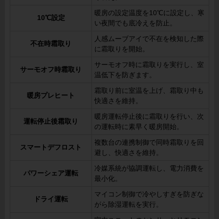
暖房の設定温度を10℃に設定し、寒
10℃設定
い夜間でも底冷えを防止。
人感ムーブアイで不在を検知した際
不在時霜取り
に霜取りを開始。
サーモオフ時に霜取りを実行し、室
サーモオフ時霜取り
温低下を防ぎます。
霜取り前に室温を上げ、霜取り中も
暖房プレヒート
快適さを維持。
暖房運転停止後に霜取りを行い、次
運転停止後霜取り
の運転時に素早く暖房開始。
複数台の連携制御で同時霜取りを回
スマートデフロスト
避し、快適さを維持。
冷媒系統が協調運転し、電力消費を
パワーシェア運転
最小化。
マイコン制御で冷やしすぎを防ぎな
ドライ運転
がら除湿運転を実行。