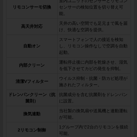
室内ユニットのセンサーとリモコン
リモコンサーモ切換
センサーの検知位置を切り替え可
能。
天井の高い空間でも足元まで風を届
高天井対応
け、快適な空調を提供。
スマートフォンで人の接近を検知
自動オン
し、リモコン操作なしで空調を自動
起動。
運転停止後に内部を乾燥させ、湿気
内部クリーン
を低下させてカビの発生を抑制。
ウイルス抑制・抗菌・防カビ処理が
清潔Vフィルター
施されたフィルター。
ドレンパンクリーン（抗
抗菌成分を含む抗菌剤をドレンパン
菌剤）
に設置。
当社製の換気扇や送風機と連動運転
換気連動
が可能。
1グループ内で2台のリモコンを接続
2リモコン制御
可能。