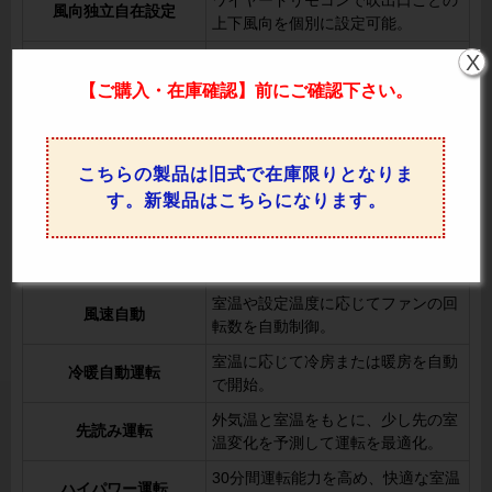
ワイヤードリモコンで吹出口ごとの
風向独立自在設定
上下風向を個別に設定可能。
X
風速を低減して、風が直接あたるの
ドラフトセーブ
を防ぎます。
【ご購入・在庫確認】前にご確認下さい。
リモコン操作でスイングの設定を切
オートスイング
り替え可能。
こちらの製品は旧式で在庫限りとなりま
上下風向切換
リモコンで上下の風向を調整可能。
す。新製品はこちらになります。
左右風向切換
リモコンで左右の風向を変更可能。
人感ムーブアイと連動し、360°方向
ぐるっとスマート気流
から快適な気流を提供。
室温や設定温度に応じてファンの回
風速自動
転数を自動制御。
室温に応じて冷房または暖房を自動
冷暖自動運転
で開始。
外気温と室温をもとに、少し先の室
先読み運転
温変化を予測して運転を最適化。
30分間運転能力を高め、快適な室温
ハイパワー運転