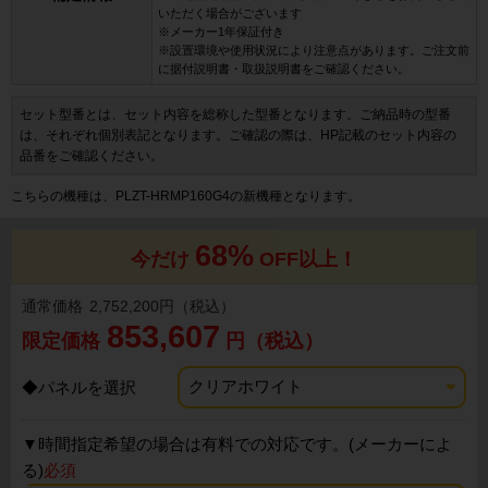
いただく場合がございます
※メーカー1年保証付き
※設置環境や使用状況により注意点があります。ご注文前
に据付説明書・取扱説明書をご確認ください。
セット型番とは、セット内容を総称した型番となります。ご納品時の型番
は、それぞれ個別表記となります。ご確認の際は、HP記載のセット内容の
品番をご確認ください。
こちらの機種は、PLZT-HRMP160G4の新機種となります。
68%
今だけ
OFF以上！
通常価格
2,752,200円（税込）
853,607
限定価格
円（税込）
◆パネルを選択
▼
時間指定希望の場合は有料での対応です。(メーカーによ
る)
必須