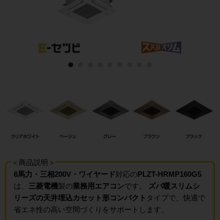
＜商品説明＞
6馬力・三相200V・ワイヤード
対応の
PLZT-HRMP160G5
は、
三菱電機
製の
業務用エアコン
です。
ズバ暖スリムシ
リーズの天井埋込カセット形コンパクト
タイプで、快適で
省エネ性の高い空間づくりをサポートします。