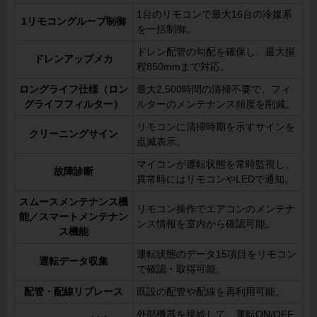
1台のリモコンで最大16台の冷媒系
1リモコングループ制御
を一括制御。
ドレン配管の勾配を確保し、最大揚
ドレンアップメカ
程850mmまで対応。
ロングライフ仕様（ロン
最大2,500時間の清掃不要で、フィ
グライフフィルター）
ルターのメンテナンス頻度を削減。
リモコンに清掃時期を示すサインを
クリーニングサイン
点滅表示。
マイコンが運転状態を常時監視し、
故障診断
異常時にはリモコンやLEDで通知。
スムースメンテナンス機
リモコン操作でエアコンのメンテナ
能／スマートメンテナン
ンス情報を室内から確認可能。
ス機能
運転状態のデータ15項目をリモコン
運転データ収集
で確認・取得可能。
配管・配線リプレース
既設の配管や配線を再利用可能。
外部機器を接続して、運転ON/OFF