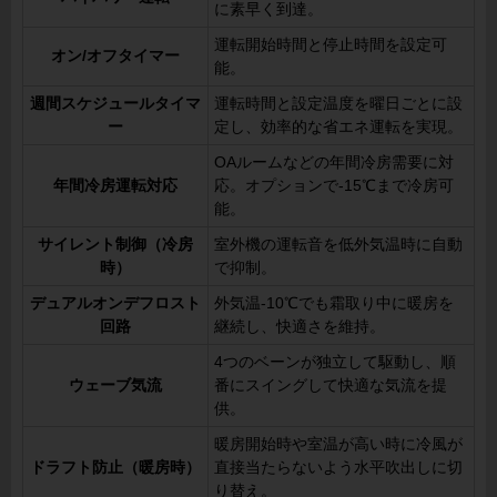
に素早く到達。
運転開始時間と停止時間を設定可
オン/オフタイマー
能。
週間スケジュールタイマ
運転時間と設定温度を曜日ごとに設
ー
定し、効率的な省エネ運転を実現。
OAルームなどの年間冷房需要に対
年間冷房運転対応
応。オプションで-15℃まで冷房可
能。
サイレント制御（冷房
室外機の運転音を低外気温時に自動
時）
で抑制。
デュアルオンデフロスト
外気温-10℃でも霜取り中に暖房を
回路
継続し、快適さを維持。
4つのベーンが独立して駆動し、順
ウェーブ気流
番にスイングして快適な気流を提
供。
暖房開始時や室温が高い時に冷風が
ドラフト防止（暖房時）
直接当たらないよう水平吹出しに切
り替え。