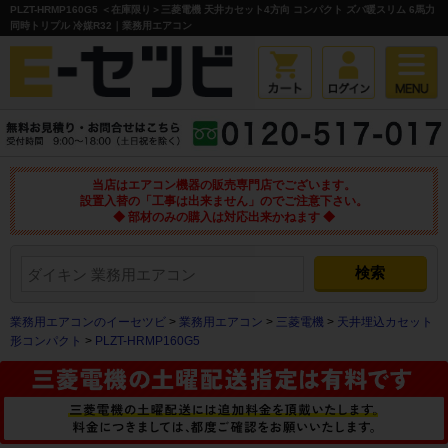
PLZT-HRMP160G5 ＜在庫限り＞三菱電機 天井カセット4方向 コンパクト ズバ暖スリム 6馬力
同時トリプル 冷媒R32｜業務用エアコン
当店はエアコン機器の販売専門店でございます。
設置入替の「工事は出来ません」のでご注意下さい。
◆ 部材のみの購入は対応出来かねます ◆
業務用エアコンのイーセツビ
>
業務用エアコン
>
三菱電機
>
天井埋込カセット
形コンパクト
>
PLZT-HRMP160G5