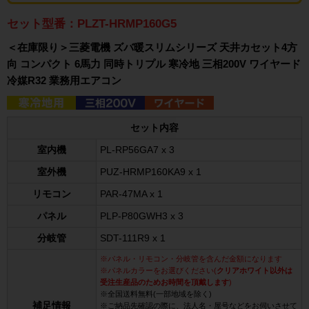
セット型番：PLZT-HRMP160G5
＜在庫限り＞三菱電機 ズバ暖スリムシリーズ 天井カセット4方
向 コンパクト 6馬力 同時トリプル 寒冷地 三相200V ワイヤード
冷媒R32 業務用エアコン
セット内容
室内機
PL-RP56GA7 x 3
室外機
PUZ-HRMP160KA9 x 1
リモコン
PAR-47MA x 1
パネル
PLP-P80GWH3 x 3
分岐管
SDT-111R9 x 1
※パネル・リモコン・分岐管を含んだ金額になります
※パネルカラーをお選びください(
クリアホワイト以外は
受注生産品のためお時間を頂戴します
)
※全国送料無料(一部地域を除く)
補足情報
※ご納品先確認の際に、法人名・屋号などをお伺いさせて