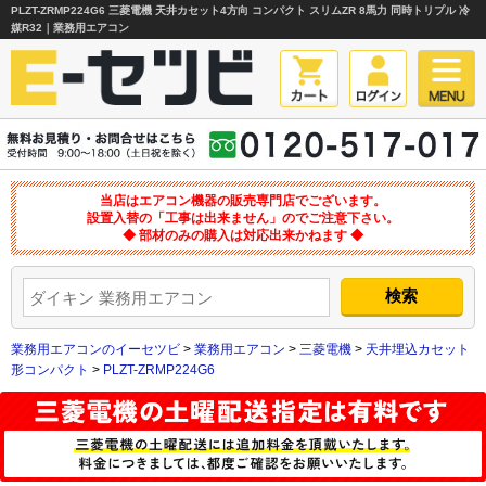
PLZT-ZRMP224G6 三菱電機 天井カセット4方向 コンパクト スリムZR 8馬力 同時トリプル 冷
媒R32｜業務用エアコン
当店はエアコン機器の販売専門店でございます。
設置入替の「工事は出来ません」のでご注意下さい。
◆ 部材のみの購入は対応出来かねます ◆
業務用エアコンのイーセツビ
>
業務用エアコン
>
三菱電機
>
天井埋込カセット
形コンパクト
>
PLZT-ZRMP224G6