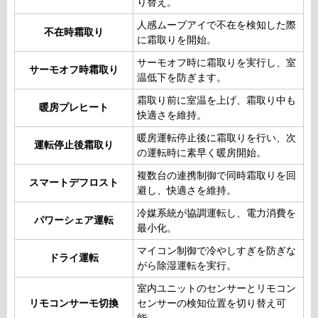
り替え。
人感ムーブアイで不在を検知した際
不在時霜取り
に霜取りを開始。
サーモオフ時に霜取りを実行し、室
サーモオフ時霜取り
温低下を防ぎます。
霜取り前に室温を上げ、霜取り中も
暖房プレヒート
快適さを維持。
暖房運転停止後に霜取りを行い、次
運転停止後霜取り
の運転時に素早く暖房開始。
複数台の連携制御で同時霜取りを回
スマートデフロスト
避し、快適さを維持。
冷媒系統が協調運転し、電力消費を
パワーシェア運転
最小化。
マイコン制御で冷やしすぎを防ぎな
ドライ運転
がら除湿運転を実行。
室内ユニットのセンサーとリモコン
リモコンサーモ切換
センサーの検知位置を切り替え可