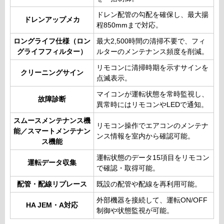
ドレン配管の勾配を確保し、最大揚
ドレンアップメカ
程850mmまで対応。
ロングライフ仕様（ロン
最大2,500時間の清掃不要で、フィ
グライフフィルター）
ルターのメンテナンス頻度を削減。
リモコンに清掃時期を示すサインを
クリーニングサイン
点滅表示。
マイコンが運転状態を常時監視し、
故障診断
異常時にはリモコンやLEDで通知。
スムースメンテナンス機
リモコン操作でエアコンのメンテナ
能／スマートメンテナン
ンス情報を室内から確認可能。
ス機能
運転状態のデータ15項目をリモコン
運転データ収集
で確認・取得可能。
配管・配線リプレース
既設の配管や配線を再利用可能。
外部機器を接続して、運転ON/OFF
HA JEM・A対応
制御や状態監視が可能。