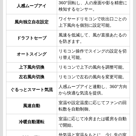
360°回転し、人の座面や影を精密に
人感ムーブアイ
検知するセンサー。
ワイヤードリモコンで吹出口ごとの
風向独立自在設定
上下風向を個別に設定可能。
風速を低減して、風が直接あたるの
ドラフトセーブ
を防ぎます。
リモコン操作でスイングの設定を切
オートスイング
り替え可能。
上下風向切換
リモコンで上下の風向を調整可能。
左右風向切換
リモコンで左右の風向を変更可能。
人感ムーブアイと連動し、360°方向
ぐるっとスマート気流
から快適な気流を提供。
室温や設定温度に応じてファンの回
風速自動
転数を自動制御。
室温に応じて冷房または暖房を自動
冷暖自動運転
で開始。
外気温と室温をもとに、少し先の室