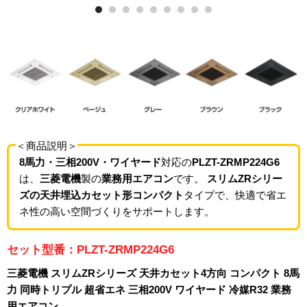
＜商品説明＞
8馬力・三相200V・ワイヤード
対応の
PLZT-ZRMP224G6
は、
三菱電機
製の
業務用エアコン
です。
スリムZRシリー
ズの天井埋込カセット形コンパクト
タイプで、快適で省エ
ネ性の高い空間づくりをサポートします。
セット型番：PLZT-ZRMP224G6
三菱電機 スリムZRシリーズ 天井カセット4方向 コンパクト 8馬
力 同時トリプル 超省エネ 三相200V ワイヤード 冷媒R32 業務
用エアコン