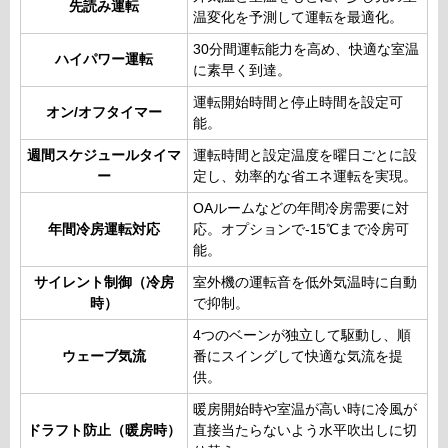
先読み運転
温変化を予測して運転を最適化。
30分間運転能力を高め、快適な室温
ハイパワー運転
に素早く到達。
運転開始時間と停止時間を設定可
オン/オフタイマー
能。
週間スケジュールタイマ
運転時間と設定温度を曜日ごとに設
ー
定し、効率的な省エネ運転を実現。
OAルームなどの年間冷房需要に対
年間冷房運転対応
応。オプションで-15℃まで冷房可
能。
サイレント制御（冷房
室外機の運転音を低外気温時に自動
時）
で抑制。
4つのベーンが独立して駆動し、順
ウェーブ気流
番にスイングして快適な気流を提
供。
暖房開始時や室温が高い時に冷風が
ドラフト防止（暖房時）
直接当たらないよう水平吹出しに切