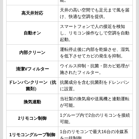
能。
天井の高い空間でも足元まで風を届
高天井対応
け、快適な空調を提供。
スマートフォンで人の接近を検知
自動オン
し、リモコン操作なしで空調を自動
起動。
運転停止後に内部を乾燥させ、湿気
内部クリーン
を低下させてカビの発生を抑制。
ウイルス抑制・抗菌・防カビ処理が
清潔Vフィルター
施されたフィルター。
ドレンパンクリーン（抗
抗菌成分を含む抗菌剤をドレンパン
菌剤）
に設置。
当社製の換気扇や送風機と連動運転
換気連動
が可能。
1グループ内で2台のリモコンを接続
2リモコン制御
可能。
1台のリモコンで最大16台の冷媒系
1リモコングループ制御
を一括制御。