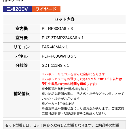
セット内容
室内機
PL-RP80GA8 x 3
室外機
PUZ-ZRMP224KA6 x 1
リモコン
PAR-48MA x 1
パネル
PLP-P80GWH3 x 3
分岐管
SDT-111R9 x 1
※パネル・リモコンを含んだ金額になります
※パネルカラーをお選びください(
クリアホワイト以外は
受注生産品のためお時間を頂戴します
)
※全国送料無料(一部地域を除く)
補足情報
※ご納品先確認の際に、法人名・屋号などをお伺いさせて
いただく場合がございます
※メーカー1年保証付き
※設置環境や使用状況により注意点があります。ご注文前
に据付説明書・取扱説明書をご確認ください。
セット型番とは、セット内容を総称した型番となります。ご納品時の型番