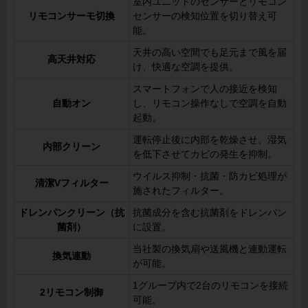
室内ユニットのセンサーとリモコン
リモコンサーモ切換
センサーの検知位置を切り替え可
能。
天井の高い空間でも足元まで風を届
高天井対応
け、快適な空調を提供。
スマートフォンで人の接近を検知
自動オン
し、リモコン操作なしで空調を自動
起動。
運転停止後に内部を乾燥させ、湿気
内部クリーン
を低下させてカビの発生を抑制。
ウイルス抑制・抗菌・防カビ処理が
清潔Vフィルター
施されたフィルター。
ドレンパンクリーン（抗
抗菌成分を含む抗菌剤をドレンパン
菌剤）
に設置。
当社製の換気扇や送風機と連動運転
換気連動
が可能。
1グループ内で2台のリモコンを接続
2リモコン制御
可能。