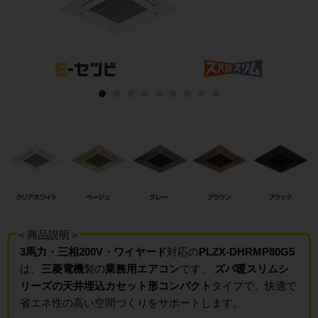
＜商品説明＞
3馬力・三相200V・ワイヤード
対応の
PLZX-DHRMP80G5
は、
三菱電機
製の
業務用エアコン
です。
ズバ暖スリムシ
リーズの天井埋込カセット形コンパクト
タイプで、快適で
省エネ性の高い空間づくりをサポートします。