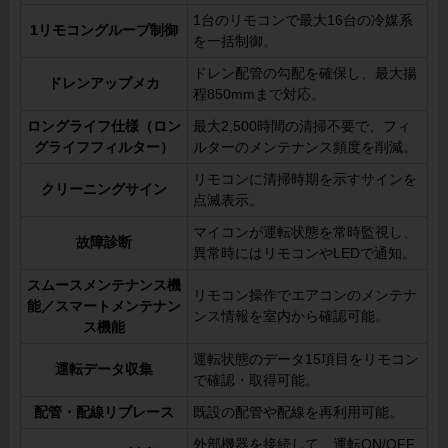
1台のリモコンで最大16台の冷媒系
1リモコングループ制御
を一括制御。
ドレン配管の勾配を確保し、最大揚
ドレンアップメカ
程850mmまで対応。
ロングライフ仕様（ロン
最大2,500時間の清掃不要で、フィ
グライフフィルター）
ルターのメンテナンス頻度を削減。
リモコンに清掃時期を示すサインを
クリーニングサイン
点滅表示。
マイコンが運転状態を常時監視し、
故障診断
異常時にはリモコンやLEDで通知。
スムースメンテナンス機
リモコン操作でエアコンのメンテナ
能／スマートメンテナン
ンス情報を室内から確認可能。
ス機能
運転状態のデータ15項目をリモコン
運転データ収集
で確認・取得可能。
配管・配線リプレース
既設の配管や配線を再利用可能。
外部機器を接続して、運転ON/OFF