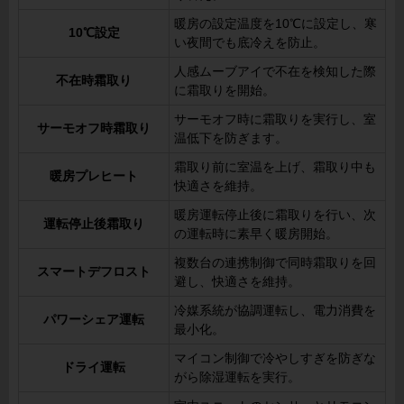
暖房の設定温度を10℃に設定し、寒
10℃設定
い夜間でも底冷えを防止。
人感ムーブアイで不在を検知した際
不在時霜取り
に霜取りを開始。
サーモオフ時に霜取りを実行し、室
サーモオフ時霜取り
温低下を防ぎます。
霜取り前に室温を上げ、霜取り中も
暖房プレヒート
快適さを維持。
暖房運転停止後に霜取りを行い、次
運転停止後霜取り
の運転時に素早く暖房開始。
複数台の連携制御で同時霜取りを回
スマートデフロスト
避し、快適さを維持。
冷媒系統が協調運転し、電力消費を
パワーシェア運転
最小化。
マイコン制御で冷やしすぎを防ぎな
ドライ運転
がら除湿運転を実行。