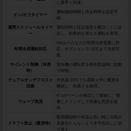
に素早く到達。
運転開始時間と停止時間を設定可
オン/オフタイマー
能。
週間スケジュールタイマ
運転時間と設定温度を曜日ごとに設
ー
定し、効率的な省エネ運転を実現。
OAルームなどの年間冷房需要に対
年間冷房運転対応
応。オプションで-15℃まで冷房可
能。
サイレント制御（冷房
室外機の運転音を低外気温時に自動
時）
で抑制。
デュアルオンデフロスト
外気温-10℃でも霜取り中に暖房を
回路
継続し、快適さを維持。
4つのベーンが独立して駆動し、順
ウェーブ気流
番にスイングして快適な気流を提
供。
暖房開始時や室温が高い時に冷風が
ドラフト防止（暖房時）
直接当たらないよう水平吹出しに切
り替え。