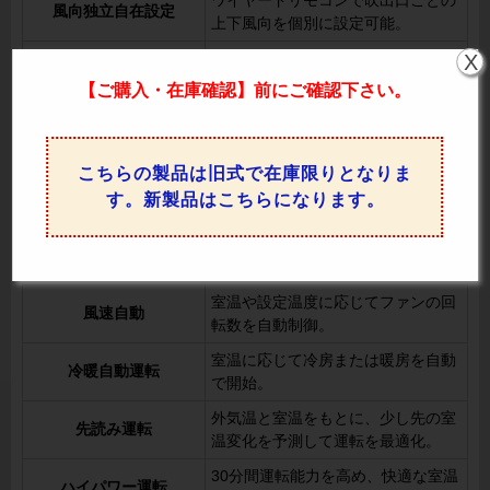
ワイヤードリモコンで吹出口ごとの
風向独立自在設定
上下風向を個別に設定可能。
X
風速を低減して、風が直接あたるの
ドラフトセーブ
を防ぎます。
【ご購入・在庫確認】前にご確認下さい。
リモコン操作でスイングの設定を切
オートスイング
り替え可能。
こちらの製品は旧式で在庫限りとなりま
上下風向切換
リモコンで上下の風向を調整可能。
す。新製品はこちらになります。
左右風向切換
リモコンで左右の風向を変更可能。
人感ムーブアイと連動し、360°方向
ぐるっとスマート気流
から快適な気流を提供。
室温や設定温度に応じてファンの回
風速自動
転数を自動制御。
室温に応じて冷房または暖房を自動
冷暖自動運転
で開始。
外気温と室温をもとに、少し先の室
先読み運転
温変化を予測して運転を最適化。
30分間運転能力を高め、快適な室温
ハイパワー運転