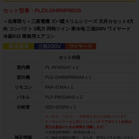
セット型番：PLZX-DHRMP80G5
＜在庫限り＞三菱電機 ズバ暖スリムシリーズ 天井カセット4方
向 コンパクト 3馬力 同時ツイン 寒冷地 三相200V ワイヤード
冷媒R32 業務用エアコン
セット内容
室内機
PL-RP40GA7 x 2
室外機
PUZ-DHRMP80KA4 x 1
リモコン
PAR-47MA x 1
パネル
PLP-P80GWH3 x 2
分岐管
SDD-50SR9 x 1
※パネル・リモコン・分岐管を含んだ金額になります
※パネルカラーをお選びください(
クリアホワイト以外は
受注生産品のためお時間を頂戴します
)
※全国送料無料(一部地域を除く)
補足情報
※ご納品先確認の際に、法人名・屋号などをお伺いさせて