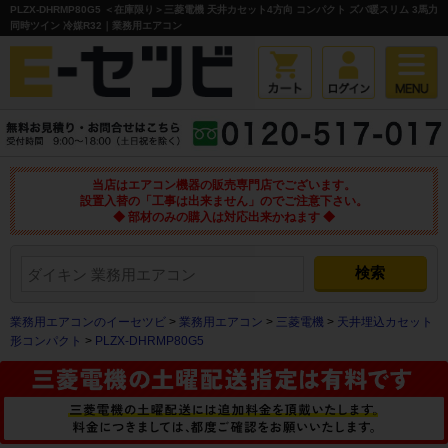
PLZX-DHRMP80G5 ＜在庫限り＞三菱電機 天井カセット4方向 コンパクト ズバ暖スリム 3馬力
同時ツイン 冷媒R32｜業務用エアコン
当店はエアコン機器の販売専門店でございます。
設置入替の「工事は出来ません」のでご注意下さい。
◆ 部材のみの購入は対応出来かねます ◆
業務用エアコンのイーセツビ
>
業務用エアコン
>
三菱電機
>
天井埋込カセット
形コンパクト
>
PLZX-DHRMP80G5