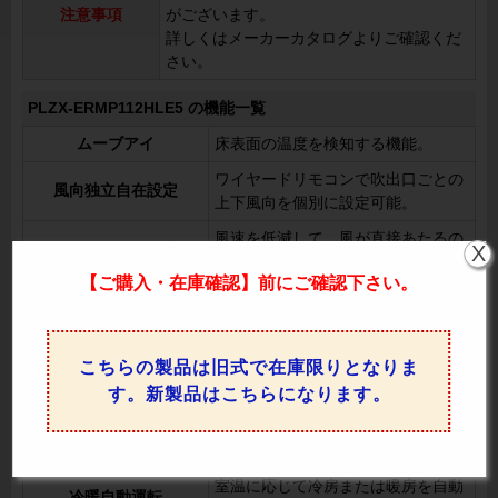
注意事項
がございます。
詳しくはメーカーカタログよりご確認くだ
さい。
PLZX-ERMP112HLE5 の機能一覧
ムーブアイ
床表面の温度を検知する機能。
ワイヤードリモコンで吹出口ごとの
風向独立自在設定
上下風向を個別に設定可能。
風速を低減して、風が直接あたるの
ドラフトセーブ
X
を防ぎます。
【ご購入・在庫確認】前にご確認下さい。
リモコン操作でスイングの設定を切
オートスイング
り替え可能。
上下風向切換
リモコンで上下の風向を調整可能。
こちらの製品は旧式で在庫限りとなりま
左右風向切換
リモコンで左右の風向を変更可能。
す。新製品はこちらになります。
室温や設定温度に応じてファンの回
風速自動
転数を自動制御。
室温に応じて冷房または暖房を自動
冷暖自動運転