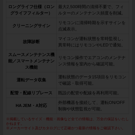
ロングライフ仕様（ロン
最大2,500時間の清掃不要で、フィ
グライフフィルター）
ルターのメンテナンス頻度を削減。
リモコンに清掃時期を示すサインを
クリーニングサイン
点滅表示。
マイコンが運転状態を常時監視し、
故障診断
異常時にはリモコンやLEDで通知。
スムースメンテナンス機
リモコン操作でエアコンのメンテナ
能／スマートメンテナン
ンス情報を室内から確認可能。
ス機能
運転状態のデータ15項目をリモコン
運転データ収集
で確認・取得可能。
配管・配線リプレース
既設の配管や配線を再利用可能。
外部機器を接続して、運転ON/OFF
HA JEM・A対応
制御や状態監視が可能。
※掲載しているサイズ・機能・画像など全ての情報は、万全の保証をいたし
かねます。
※メーカーサイト及びカタログにて正確かつ最新の情報をご確認下さい。