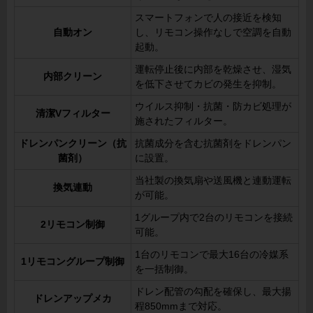
スマートフォンで人の接近を検知
自動オン
し、リモコン操作なしで空調を自動
起動。
運転停止後に内部を乾燥させ、湿気
内部クリーン
を低下させてカビの発生を抑制。
ウイルス抑制・抗菌・防カビ処理が
清潔Vフィルター
施されたフィルター。
ドレンパンクリーン（抗
抗菌成分を含む抗菌剤をドレンパン
菌剤）
に設置。
当社製の換気扇や送風機と連動運転
換気連動
が可能。
1グループ内で2台のリモコンを接続
2リモコン制御
可能。
1台のリモコンで最大16台の冷媒系
1リモコングループ制御
を一括制御。
ドレン配管の勾配を確保し、最大揚
ドレンアップメカ
程850mmまで対応。