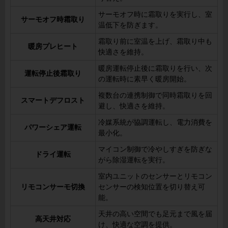
サーモオフ時に霜取りを実行し、室
サーモオフ時霜取り
温低下を防ぎます。
霜取り前に室温を上げ、霜取り中も
暖房プレヒート
快適さを維持。
暖房運転停止後に霜取りを行い、次
運転停止後霜取り
の運転時に素早く暖房開始。
複数台の連携制御で同時霜取りを回
スマートデフロスト
避し、快適さを維持。
冷媒系統が協調運転し、電力消費を
パワーシェア運転
最小化。
マイコン制御で冷やしすぎを防ぎな
ドライ運転
がら除湿運転を実行。
室内ユニットのセンサーとリモコン
リモコンサーモ切換
センサーの検知位置を切り替え可
能。
天井の高い空間でも足元まで風を届
高天井対応
け、快適な空調を提供。