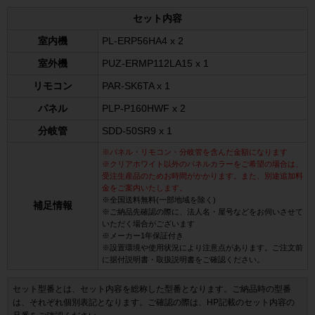
セット内容
室内機
PL-ERP56HA4 x 2
室外機
PUZ-ERMP112LA15 x 1
リモコン
PAR-SK6TA x 1
パネル
PLP-P160HWF x 2
分岐管
SDD-50SR9 x 1
※パネル・リモコン・分岐管を含んだ金額になります
※クリアホワイト以外のパネルカラーをご希望の場合は、
受注生産品のためお時間がかかります。また、別途追加料
金をご案内いたします。
※全国送料無料(一部地域を除く)
補足情報
※ご納品先確認の際に、法人名・屋号などをお伺いさせて
いただく場合がございます
※メーカー1年保証付き
※設置環境や使用状況により注意点があります。ご注文前
に据付説明書・取扱説明書をご確認ください。
セット型番とは、セット内容を総称した型番となります。ご納品時の型番
は、それぞれ個別表記となります。ご確認の際は、HP記載のセット内容の