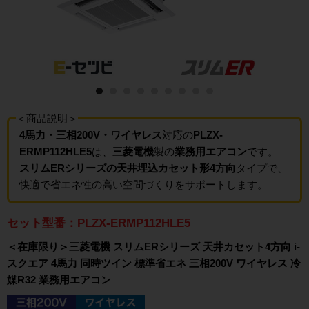
＜商品説明＞
4馬力・三相200V・ワイヤレス
対応の
PLZX-
ERMP112HLE5
は、
三菱電機
製の
業務用エアコン
です。
スリムERシリーズの天井埋込カセット形4方向
タイプで、
快適で省エネ性の高い空間づくりをサポートします。
セット型番：PLZX-ERMP112HLE5
＜在庫限り＞三菱電機 スリムERシリーズ 天井カセット4方向 i-
スクエア 4馬力 同時ツイン 標準省エネ 三相200V ワイヤレス 冷
媒R32 業務用エアコン