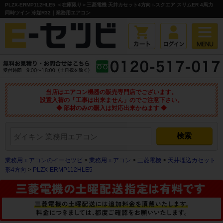
PLZX-ERMP112HLE5 ＜在庫限り＞三菱電機 天井カセット4方向 i-スクエア スリムER 4馬力
同時ツイン 冷媒R32｜業務用エアコン
当店はエアコン機器の販売専門店でございます。
設置入替の「工事は出来ません」のでご注意下さい。
◆ 部材のみの購入は対応出来かねます ◆
業務用エアコンのイーセツビ
>
業務用エアコン
>
三菱電機
>
天井埋込カセット
形4方向
>
PLZX-ERMP112HLE5