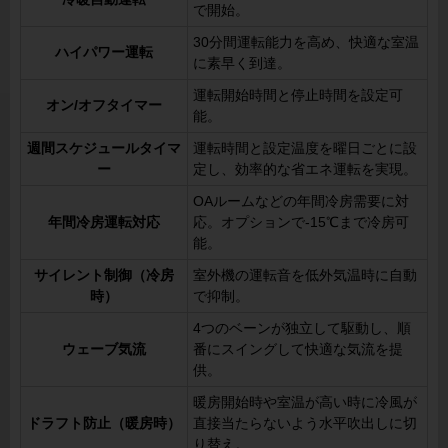
で開始。
30分間運転能力を高め、快適な室温
ハイパワー運転
に素早く到達。
運転開始時間と停止時間を設定可
オン/オフタイマー
能。
週間スケジュールタイマ
運転時間と設定温度を曜日ごとに設
ー
定し、効率的な省エネ運転を実現。
OAルームなどの年間冷房需要に対
年間冷房運転対応
応。オプションで-15℃まで冷房可
能。
サイレント制御（冷房
室外機の運転音を低外気温時に自動
時）
で抑制。
4つのベーンが独立して駆動し、順
ウェーブ気流
番にスイングして快適な気流を提
供。
暖房開始時や室温が高い時に冷風が
ドラフト防止（暖房時）
直接当たらないよう水平吹出しに切
り替え。