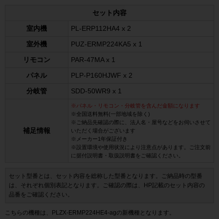
セット内容
室内機
PL-ERP112HA4 x 2
室外機
PUZ-ERMP224KA5 x 1
リモコン
PAR-47MA x 1
パネル
PLP-P160HJWF x 2
分岐管
SDD-50WR9 x 1
※パネル・リモコン・分岐管を含んだ金額になります
※全国送料無料(一部地域を除く)
※ご納品先確認の際に、法人名・屋号などをお伺いさせて
補足情報
いただく場合がございます
※メーカー1年保証付き
※設置環境や使用状況により注意点があります。ご注文前
に据付説明書・取扱説明書をご確認ください。
セット型番とは、セット内容を総称した型番となります。ご納品時の型番
は、それぞれ個別表記となります。ご確認の際は、HP記載のセット内容の
品番をご確認ください。
こちらの機種は、PLZX-ERMP224HE4-agの新機種となります。