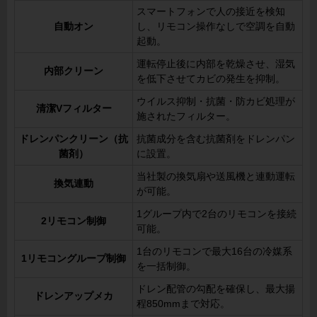
スマートフォンで人の接近を検知
自動オン
し、リモコン操作なしで空調を自動
起動。
運転停止後に内部を乾燥させ、湿気
内部クリーン
を低下させてカビの発生を抑制。
ウイルス抑制・抗菌・防カビ処理が
清潔Vフィルター
施されたフィルター。
ドレンパンクリーン（抗
抗菌成分を含む抗菌剤をドレンパン
菌剤）
に設置。
当社製の換気扇や送風機と連動運転
換気連動
が可能。
1グループ内で2台のリモコンを接続
2リモコン制御
可能。
1台のリモコンで最大16台の冷媒系
1リモコングループ制御
を一括制御。
ドレン配管の勾配を確保し、最大揚
ドレンアップメカ
程850mmまで対応。