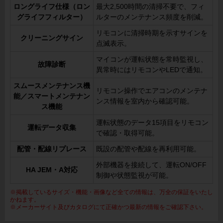
ロングライフ仕様（ロン
最大2,500時間の清掃不要で、フィ
グライフフィルター）
ルターのメンテナンス頻度を削減。
リモコンに清掃時期を示すサインを
クリーニングサイン
点滅表示。
マイコンが運転状態を常時監視し、
故障診断
異常時にはリモコンやLEDで通知。
スムースメンテナンス機
リモコン操作でエアコンのメンテナ
能／スマートメンテナン
ンス情報を室内から確認可能。
ス機能
運転状態のデータ15項目をリモコン
運転データ収集
で確認・取得可能。
配管・配線リプレース
既設の配管や配線を再利用可能。
外部機器を接続して、運転ON/OFF
HA JEM・A対応
制御や状態監視が可能。
※掲載しているサイズ・機能・画像など全ての情報は、万全の保証をいたし
かねます。
※メーカーサイト及びカタログにて正確かつ最新の情報をご確認下さい。