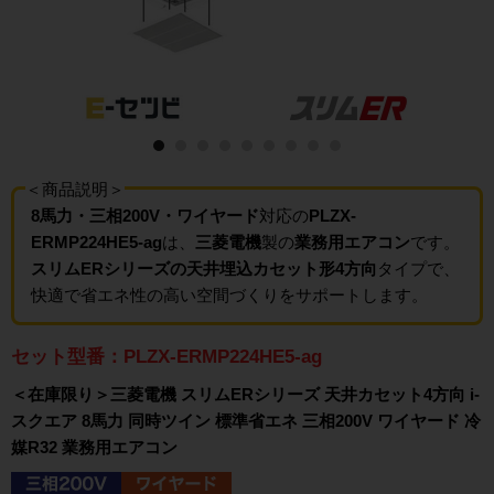
＜商品説明＞
8馬力・三相200V・ワイヤード
対応の
PLZX-
ERMP224HE5-ag
は、
三菱電機
製の
業務用エアコン
です。
スリムERシリーズの天井埋込カセット形4方向
タイプで、
快適で省エネ性の高い空間づくりをサポートします。
セット型番：PLZX-ERMP224HE5-ag
＜在庫限り＞三菱電機 スリムERシリーズ 天井カセット4方向 i-
スクエア 8馬力 同時ツイン 標準省エネ 三相200V ワイヤード 冷
媒R32 業務用エアコン