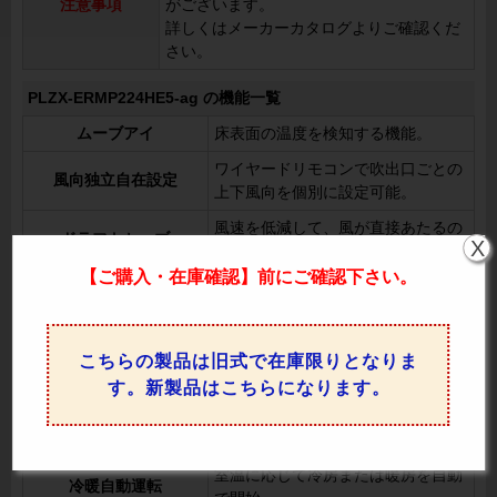
注意事項
がございます。
詳しくはメーカーカタログよりご確認くだ
さい。
PLZX-ERMP224HE5-ag の機能一覧
ムーブアイ
床表面の温度を検知する機能。
ワイヤードリモコンで吹出口ごとの
風向独立自在設定
上下風向を個別に設定可能。
風速を低減して、風が直接あたるの
ドラフトセーブ
X
を防ぎます。
【ご購入・在庫確認】前にご確認下さい。
リモコン操作でスイングの設定を切
オートスイング
り替え可能。
上下風向切換
リモコンで上下の風向を調整可能。
こちらの製品は旧式で在庫限りとなりま
左右風向切換
リモコンで左右の風向を変更可能。
す。新製品はこちらになります。
室温や設定温度に応じてファンの回
風速自動
転数を自動制御。
室温に応じて冷房または暖房を自動
冷暖自動運転