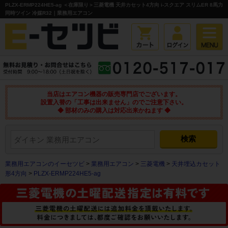
PLZX-ERMP224HE5-ag ＜在庫限り＞三菱電機 天井カセット4方向 i-スクエア スリムER 8馬力
同時ツイン 冷媒R32｜業務用エアコン
当店はエアコン機器の販売専門店でございます。
設置入替の「工事は出来ません」のでご注意下さい。
◆ 部材のみの購入は対応出来かねます ◆
業務用エアコンのイーセツビ
>
業務用エアコン
>
三菱電機
>
天井埋込カセット
形4方向
>
PLZX-ERMP224HE5-ag