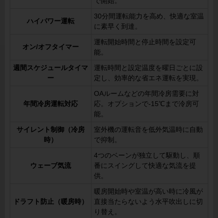
で開始。
30分間運転能力を高め、快適な室温
ハイパワー運転
に素早く到達。
運転開始時間と停止時間を設定可
オン/オフタイマー
能。
週間スケジュールタイマ
運転時間と設定温度を曜日ごとに設
ー
定し、効率的な省エネ運転を実現。
OAルームなどの年間冷房需要に対
年間冷房運転対応
応。オプションで-15℃まで冷房可
能。
サイレント制御（冷房
室外機の運転音を低外気温時に自動
時）
で抑制。
4つのベーンが独立して駆動し、順
ウェーブ気流
番にスイングして快適な気流を提
供。
暖房開始時や室温が高い時に冷風が
ドラフト防止（暖房時）
直接当たらないよう水平吹出しに切
り替え。