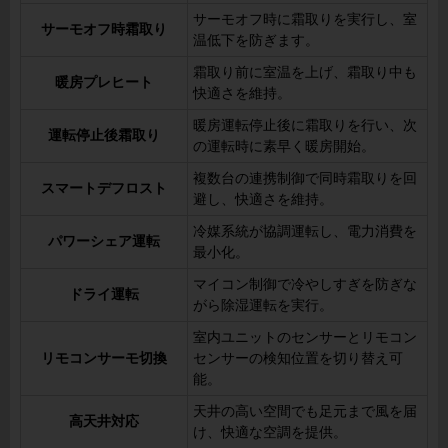
サーモオフ時に霜取りを実行し、室
サーモオフ時霜取り
温低下を防ぎます。
霜取り前に室温を上げ、霜取り中も
暖房プレヒート
快適さを維持。
暖房運転停止後に霜取りを行い、次
運転停止後霜取り
の運転時に素早く暖房開始。
複数台の連携制御で同時霜取りを回
スマートデフロスト
避し、快適さを維持。
冷媒系統が協調運転し、電力消費を
パワーシェア運転
最小化。
マイコン制御で冷やしすぎを防ぎな
ドライ運転
がら除湿運転を実行。
室内ユニットのセンサーとリモコン
リモコンサーモ切換
センサーの検知位置を切り替え可
能。
天井の高い空間でも足元まで風を届
高天井対応
け、快適な空調を提供。