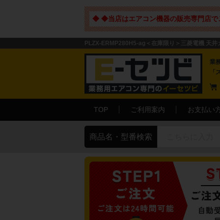
◆ ◆当店はエアコン機器の販売専門店で
PLZX-ERMP280H5-ag＜在庫限り＞三菱電機 天
業
「
TOP
ご利用案内
お支払い
商品名・型番検索