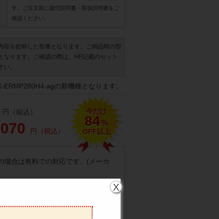
す。ご注文前に据付説明書・取扱説明書をご
確認ください。
内容を総称した型番となります。ご納品時の型
となります。ご確認の際は、HP記載のセット
さい。
-ERMP280H4-agの新機種となります。
今だけ
0
円（税込）
84
%
,070
円（税込）
OFF以上
の場合は有料での対応です。(メーカ
X
問合番号・時間確認の対応は出来かね