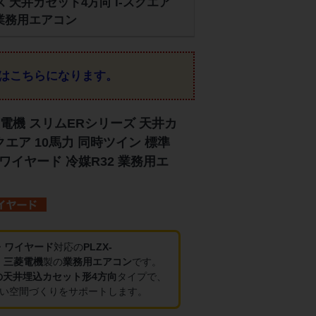
ーズ 天井カセット4方向 i-スクエア
 業務用エアコン
はこちらになります。
電機 スリムERシリーズ 天井カ
クエア 10馬力 同時ツイン 標準
 ワイヤード 冷媒R32 業務用エ
V・ワイヤード
対応の
PLZX-
、
三菱電機
製の
業務用エアコン
です。
の天井埋込カセット形4方向
タイプで、
い空間づくりをサポートします。