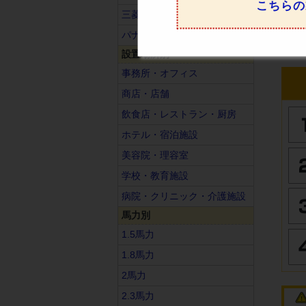
こちらの
三菱重工
パナソニック
設置場所別
事務所・オフィス
商店・店舗
飲食店・レストラン・厨房
ホテル・宿泊施設
美容院・理容室
学校・教育施設
病院・クリニック・介護施設
馬力別
1.5馬力
1.8馬力
2馬力
2.3馬力