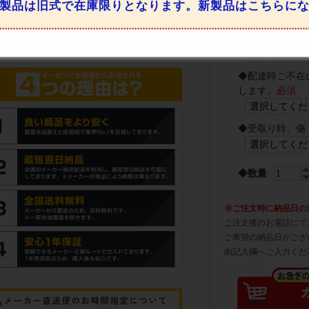
製品は旧式で在庫限りとなります。新製品はこちらに
◆
4トントラッ
しです。
必須
◆
配達時ご不在
します。
必須
◆
受取り時、傷
◆数量
※ご注文時に納品日の
ご注文後のお電話にて
ご希望の納品日がござ
由記入欄へご入力くだ