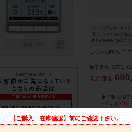
セット型番とは、セット
番は、それぞれ個別表記
内容の品番をご確認くだ
こちらの機種は、PLZX
通常価格
3,785,10
600
限定価格
◆
時間指定希望
ーによる)
必須
【ご購入・在庫確認】前にご確認下さい。
◆
事前、当日の
ます。
必須