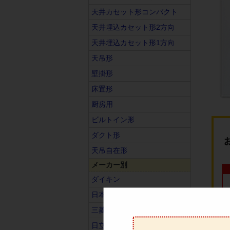
天井カセット形コンパクト
天井埋込カセット形2方向
天井埋込カセット形1方向
天吊形
壁掛形
床置形
厨房用
ビルトイン形
ダクト形
天吊自在形
メーカー別
ダイキン
日本キヤリア（旧東芝）
三菱電機
日立