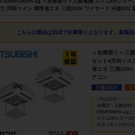
ZX-ERMP280H5-ag ＜在庫限り＞三菱電機 スリムERシリ
馬力 同時ツイン 標準省エネ 三相200V ワイヤード 冷媒R32
こちらの製品は旧式で在庫限りとなります。
新製品
＜在庫限り＞三菱
セット4方向 i-ス
省エネ 三相200V
アコン
＜商品説明＞
10馬力・三相200
ERMP280H5-ag
は
スリムERシリーズ
快適で省エネ性の高