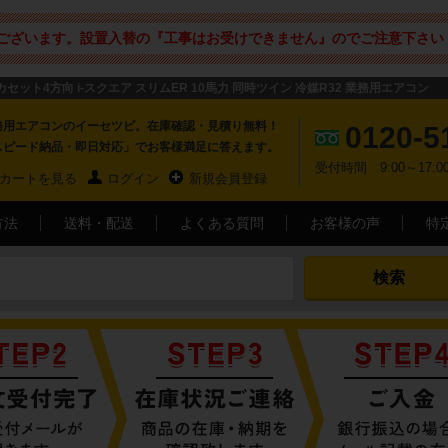
ございます。設置入替の『工事はお受けできません』のでご注意下さい 
井カセット4方向 i-スクエア スリムER 10馬力 同時ツイン 冷媒R32 業務用エアコン
務用エアコンのイーセツビ。在庫確認・見積り無料！
0120-5
スピード納品・即日対応」でお客様満足に答えます。
受付時間 9:00～17
カートを見る
ログイン
新規会員登録
方法
送料・配送
よくある質問
お客様の声
特