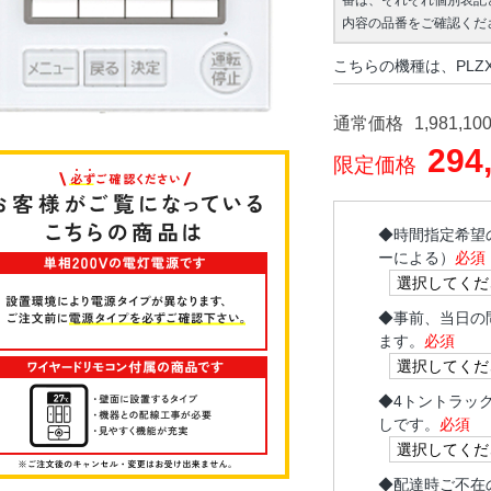
番は、それぞれ個別表記
内容の品番をご確認くだ
こちらの機種は、PLZX
通常価格
1,981,10
294
限定価格
◆
時間指定希望
ーによる）
必須
◆
事前、当日の
ます。
必須
◆
4トントラッ
しです。
必須
◆
配達時ご不在