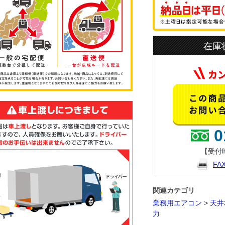
在庫
0
【受付時
F
関連カテゴリ
業務用エアコン
>
天井
力