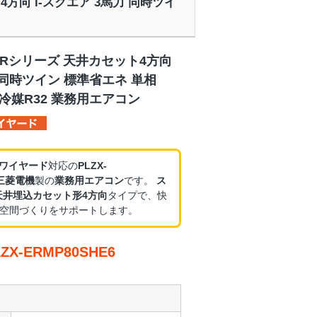
ト4方向 i-スクエア 3馬力 同時ツイ
ERシリーズ 天井カセット4方向
力 同時ツイン 標準省エネ 単相
 冷媒R32 業務用エアコン
・ワイヤード
対応の
PLZX-
三菱電機
製の
業務用エアコン
です。
ス
天井埋込カセット形4方向
タイプで、快
空間づくりをサポートします。
X-ERMP80SHE6