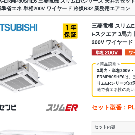
ZX-ERMP80SHE6 三菱電機 スリムERシリーズ 天井カセッ
標準省エネ 単相200V ワイヤード 冷媒R32 業務用エアコン
三菱電機 スリム
i-スクエア 3馬
200V ワイヤード
＜商品説明＞
3馬力・単相200V
ERMP80SHE6
は、
リムERシリーズの
適で省エネ性の高い
セット型番：PLZ
セット内容