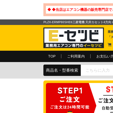
◆ ◆当店はエアコン機器の販売専門店で
PLZX-ERMP80SHE6三菱電機 天井カセット4方向
業
「
TOP
ご利用案内
お支払い
商品名・型番検索