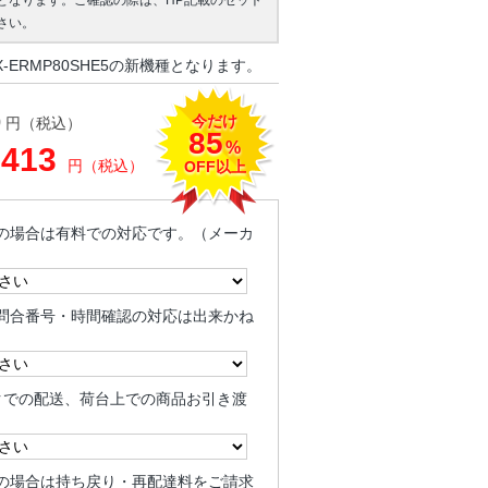
となります。ご確認の際は、HP記載のセット
さい。
-ERMP80SHE5の新機種となります。
今だけ
0
円（税込）
85
%
,413
円（税込）
OFF以上
の場合は有料での対応です。（メーカ
問合番号・時間確認の対応は出来かね
クでの配送、荷台上での商品お引き渡
の場合は持ち戻り・再配達料をご請求