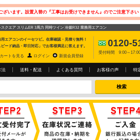
ございます。設置入替の『工事はお受けできません』のでご注意下さい 
 i-スクエア スリムER 3馬力 同時ツイン 冷媒R32 業務用エアコン
務用エアコンのイーセツビ。在庫確認・見積り無料！
0120-5
スピード納品・即日対応」でお客様満足に答えます。
受付時間 9:00～17
カートを見る
ログイン
新規会員登録
方法
送料・配送
よくある質問
お客様の声
特