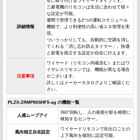
壁に取り付けるワイヤードタイプです。
三菱電機のリモコンは生活に合わせて様々
な設定が可能。
週間で管理できる2つの運転スケジュール
詳細情報
機能で、より利便性の高い省エネ管理を実
現。
ついうっかりしても、自動的に空調を消し
てくれる「消し忘れ防止タイマー」。快適
と節電を両立する設定が自在に行えます。
ワイヤード（リモコン内蔵含む）またはワ
イヤレスリモコンでは、機能が異なる場合
注意事項
がございます。
詳しくはメーカーカタログよりご確認くだ
さい。
PLZX-ZRMP80SHF5-ag の機能一覧
360°回転し、人の座面や影を精密に
人感ムーブアイ
検知するセンサー。
ワイヤードリモコンで吹出口ごとの
風向独立自在設定
上下風向を個別に設定可能。