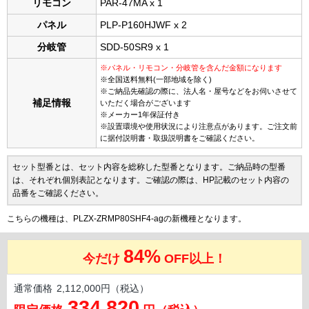
リモコン
PAR-47MA x 1
パネル
PLP-P160HJWF x 2
分岐管
SDD-50SR9 x 1
※パネル・リモコン・分岐管を含んだ金額になります
※全国送料無料(一部地域を除く)
※ご納品先確認の際に、法人名・屋号などをお伺いさせて
補足情報
いただく場合がございます
※メーカー1年保証付き
※設置環境や使用状況により注意点があります。ご注文前
に据付説明書・取扱説明書をご確認ください。
セット型番とは、セット内容を総称した型番となります。ご納品時の型番
は、それぞれ個別表記となります。ご確認の際は、HP記載のセット内容の
品番をご確認ください。
こちらの機種は、PLZX-ZRMP80SHF4-agの新機種となります。
84%
今だけ
OFF以上！
通常価格
2,112,000円（税込）
334,820