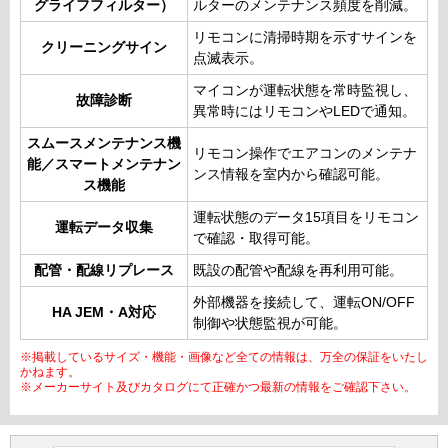
グライフフィルター）
ルターのメンテナンス頻度を削減。
リモコンに清掃時期を示すサインを
クリーニングサイン
点滅表示。
マイコンが運転状態を常時監視し、
故障診断
異常時にはリモコンやLEDで通知。
スムースメンテナンス機
リモコン操作でエアコンのメンテナ
能／スマートメンテナン
ンス情報を室内から確認可能。
ス機能
運転状態のデータ15項目をリモコン
運転データ収集
で確認・取得可能。
配管・配線リプレース
既設の配管や配線を再利用可能。
外部機器を接続して、運転ON/OFF
HA JEM・A対応
制御や状態監視が可能。
※掲載しているサイズ・機能・画像など全ての情報は、万全の保証をいたし
かねます。
※メーカーサイト及びカタログにて正確かつ最新の情報をご確認下さい。