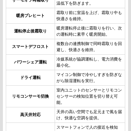
サーモオフ時霜取り
温低下を防ぎます。
霜取り前に室温を上げ、霜取り中も
暖房プレヒート
快適さを維持。
暖房運転停止後に霜取りを行い、次
運転停止後霜取り
の運転時に素早く暖房開始。
複数台の連携制御で同時霜取りを回
スマートデフロスト
避し、快適さを維持。
冷媒系統が協調運転し、電力消費を
パワーシェア運転
最小化。
マイコン制御で冷やしすぎを防ぎな
ドライ運転
がら除湿運転を実行。
室内ユニットのセンサーとリモコン
リモコンサーモ切換
センサーの検知位置を切り替え可
能。
天井の高い空間でも足元まで風を届
高天井対応
け、快適な空調を提供。
スマートフォンで人の接近を検知