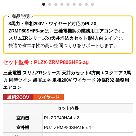
＜商品説明＞
3馬力・単相200V・ワイヤード
対応の
PLZX-
ZRMP80SHF5-ag
は、
三菱電機
製の
業務用エアコン
です。
スリムZRシリーズの天井埋込カセット形4方向
タイプで、
快適で省エネ性の高い空間づくりをサポートします。
セット型番：PLZX-ZRMP80SHF5-ag
三菱電機 スリムZRシリーズ 天井カセット4方向 i-スクエア 3馬
力 同時ツイン 超省エネ 単相200V ワイヤード 冷媒R32 業務用
エアコン
セット内容
室内機
PL-ZRP40HA4 x 2
室外機
PUZ-ZRMP80SHA15 x 1