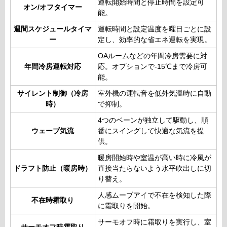
運転開始時間と停止時間を設定可
オン/オフタイマー
能。
週間スケジュールタイマ
運転時間と設定温度を曜日ごとに設
ー
定し、効率的な省エネ運転を実現。
OAルームなどの年間冷房需要に対
年間冷房運転対応
応。オプションで-15℃まで冷房可
能。
サイレント制御（冷房
室外機の運転音を低外気温時に自動
時）
で抑制。
4つのベーンが独立して駆動し、順
ウェーブ気流
番にスイングして快適な気流を提
供。
暖房開始時や室温が高い時に冷風が
ドラフト防止（暖房時）
直接当たらないよう水平吹出しに切
り替え。
人感ムーブアイで不在を検知した際
不在時霜取り
に霜取りを開始。
サーモオフ時に霜取りを実行し、室