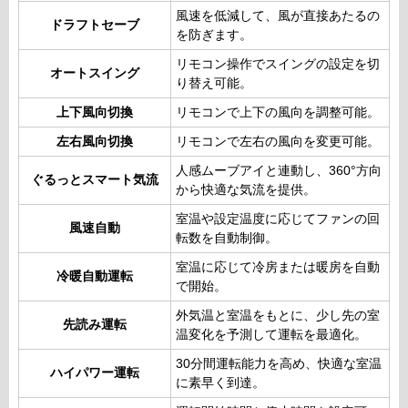
風速を低減して、風が直接あたるの
ドラフトセーブ
を防ぎます。
リモコン操作でスイングの設定を切
オートスイング
り替え可能。
上下風向切換
リモコンで上下の風向を調整可能。
左右風向切換
リモコンで左右の風向を変更可能。
人感ムーブアイと連動し、360°方向
ぐるっとスマート気流
から快適な気流を提供。
室温や設定温度に応じてファンの回
風速自動
転数を自動制御。
室温に応じて冷房または暖房を自動
冷暖自動運転
で開始。
外気温と室温をもとに、少し先の室
先読み運転
温変化を予測して運転を最適化。
30分間運転能力を高め、快適な室温
ハイパワー運転
に素早く到達。