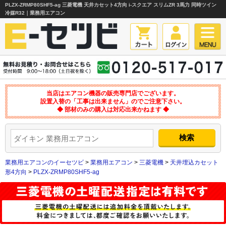
PLZX-ZRMP80SHF5-ag 三菱電機 天井カセット4方向 i-スクエア スリムZR 3馬力 同時ツイン
冷媒R32｜業務用エアコン
当店はエアコン機器の販売専門店でございます。
設置入替の「工事は出来ません」のでご注意下さい。
◆ 部材のみの購入は対応出来かねます ◆
業務用エアコンのイーセツビ
>
業務用エアコン
>
三菱電機
>
天井埋込カセット
形4方向
>
PLZX-ZRMP80SHF5-ag