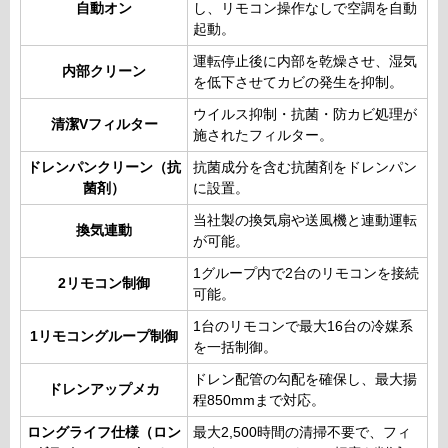
自動オン
し、リモコン操作なしで空調を自動
起動。
運転停止後に内部を乾燥させ、湿気
内部クリーン
を低下させてカビの発生を抑制。
ウイルス抑制・抗菌・防カビ処理が
清潔Vフィルター
施されたフィルター。
ドレンパンクリーン（抗
抗菌成分を含む抗菌剤をドレンパン
菌剤）
に設置。
当社製の換気扇や送風機と連動運転
換気連動
が可能。
1グループ内で2台のリモコンを接続
2リモコン制御
可能。
1台のリモコンで最大16台の冷媒系
1リモコングループ制御
を一括制御。
ドレン配管の勾配を確保し、最大揚
ドレンアップメカ
程850mmまで対応。
ロングライフ仕様（ロン
最大2,500時間の清掃不要で、フィ