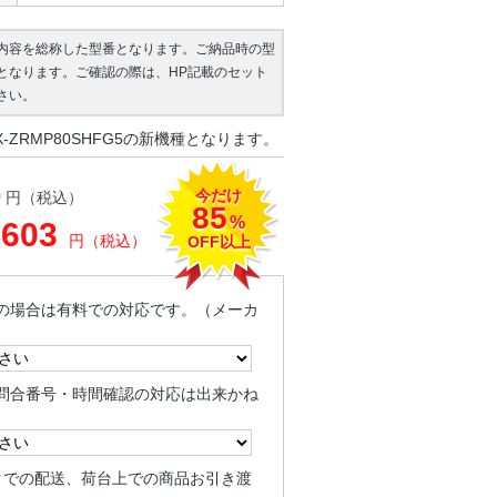
内容を総称した型番となります。ご納品時の型
となります。ご確認の際は、HP記載のセット
さい。
-ZRMP80SHFG5の新機種となります。
今だけ
0
円（税込）
85
%
,603
円（税込）
OFF以上
の場合は有料での対応です。（メーカ
問合番号・時間確認の対応は出来かね
クでの配送、荷台上での商品お引き渡