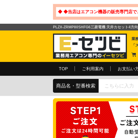
◆ ◆当店はエアコン機器の販売専門店で
PLZX-ZRMP80SHFG6三菱電機 天井カセット4
業
「
TOP
ご利用案内
お支払い
商品名・型番検索