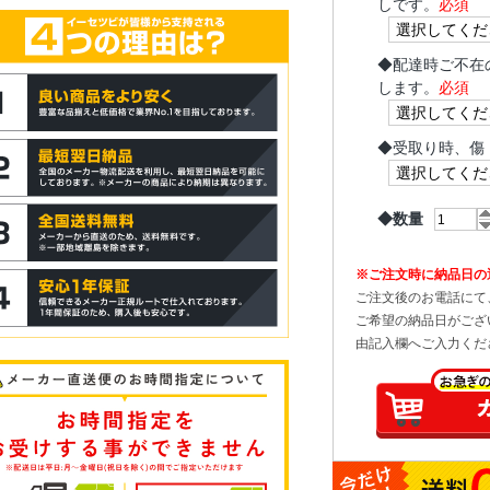
しです。
必須
◆
配達時ご不在
します。
必須
◆
受取り時、傷
◆数量
※ご注文時に納品日の
ご注文後のお電話にて
ご希望の納品日がござ
由記入欄へご入力くだ