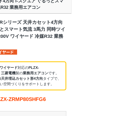
ット4方向 i-スクエア ぐるっとスマ
媒R32 業務用エアコン
ZRシリーズ 天井カセット4方向
っとスマート気流 3馬力 同時ツイ
00V ワイヤード 冷媒R32 業務
・ワイヤード
対応の
PLZX-
、
三菱電機
製の
業務用エアコン
です。
の天井埋込カセット形4方向
タイプで、
い空間づくりをサポートします。
X-ZRMP80SHFG6