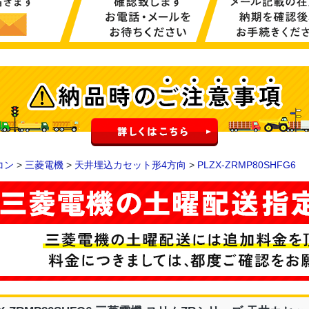
コン
>
三菱電機
>
天井埋込カセット形4方向
>
PLZX-ZRMP80SHFG6