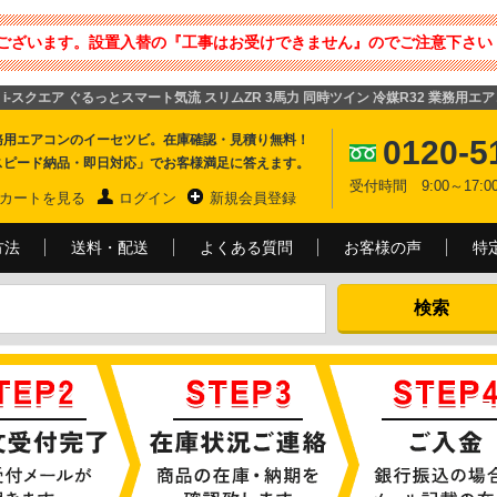
ございます。設置入替の『工事はお受けできません』のでご注意下さい 
方向 i-スクエア ぐるっとスマート気流 スリムZR 3馬力 同時ツイン 冷媒R32 業務用エ
務用エアコンのイーセツビ。在庫確認・見積り無料！
0120-5
スピード納品・即日対応」でお客様満足に答えます。
受付時間 9:00～17
カートを見る
ログイン
新規会員登録
方法
送料・配送
よくある質問
お客様の声
特