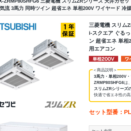
ZX-ZRMP80SHFG6 三菱電機 スリムZRシリーズ 天井カセ
気流 3馬力 同時ツイン 超省エネ 単相200V ワイヤード 冷
三菱電機 スリム
i-スクエア ぐる
ン 超省エネ 単相2
用エアコン
＜商品説明＞
3馬力・単相200V
ZRMP80SHFG6
は
スリムZRシリーズ
快適で省エネ性の高
セット型番：PLZ