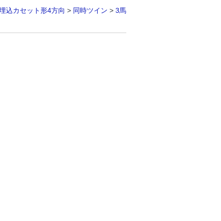
埋込カセット形4方向
>
同時ツイン
>
3馬