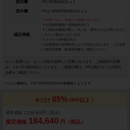
室内機
PS-RP56KA21 x 1
室外機
PUZ-ERMP56SKA15 x 1
※内蔵リモコンを含んだ金額になります
※全国送料無料(一部地域を除く)
※ご納品先確認の際に、法人名・屋号などをお伺いさせて
補足情報
いただく場合がございます
※メーカー1年保証付き
※設置環境や使用状況により注意点があります。ご注文前
に据付説明書・取扱説明書をご確認ください。
セット型番とは、セット内容を総称した型番となります。ご納品時の型番
は、それぞれ個別表記となります。ご確認の際は、HP記載のセット内容の
品番をご確認ください。
こちらの機種は、PSZ-ERMP56SK4の新機種となります。
85%
今だけ
OFF以上！
通常価格
1,236,400円（税込）
184,640
限定価格
円（税込）