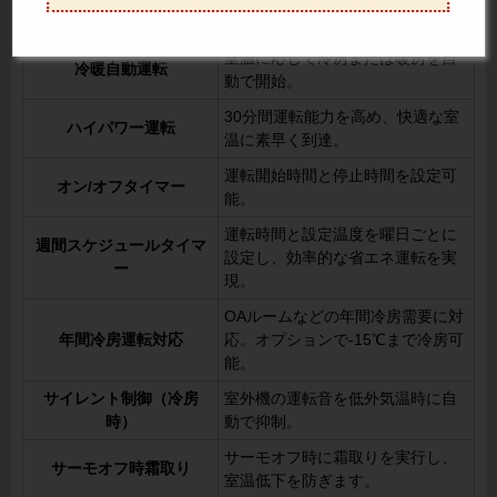
風速自動
回転数を自動制御。
室温に応じて冷房または暖房を自
冷暖自動運転
動で開始。
30分間運転能力を高め、快適な室
ハイパワー運転
温に素早く到達。
運転開始時間と停止時間を設定可
オン/オフタイマー
能。
運転時間と設定温度を曜日ごとに
週間スケジュールタイマ
設定し、効率的な省エネ運転を実
ー
現。
OAルームなどの年間冷房需要に対
年間冷房運転対応
応。オプションで-15℃まで冷房可
能。
サイレント制御（冷房
室外機の運転音を低外気温時に自
時）
動で抑制。
サーモオフ時に霜取りを実行し、
サーモオフ時霜取り
室温低下を防ぎます。