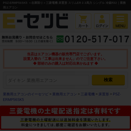
PSZ-ERMP56SK5 ＜在庫限り＞三菱電機 床置形 スリムER 2.3馬力 シングル 冷媒R32｜業務
用エアコン
当店はエアコン機器の販売専門店でございます。
設置入替の「工事は出来ません」のでご注意下さい。
◆ 部材のみの購入は対応出来かねます ◆
業務用エアコンのイーセツビ
>
業務用エアコン
>
三菱電機
>
床置形
>
PSZ-
ERMP56SK5