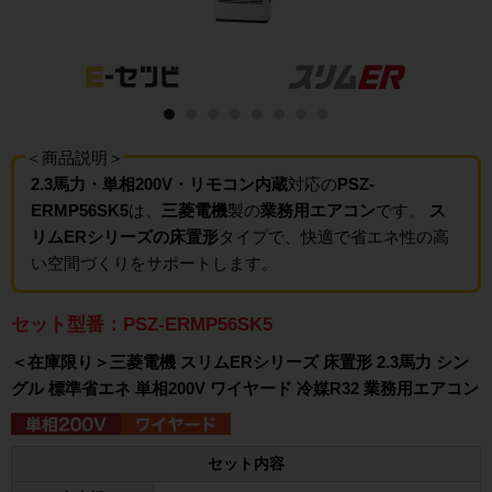
＜商品説明＞
2.3馬力・単相200V・リモコン内蔵
対応の
PSZ-
ERMP56SK5
は、
三菱電機
製の
業務用エアコン
です。
ス
リムERシリーズの床置形
タイプで、快適で省エネ性の高
い空間づくりをサポートします。
セット型番：PSZ-ERMP56SK5
＜在庫限り＞三菱電機 スリムERシリーズ 床置形 2.3馬力 シン
グル 標準省エネ 単相200V ワイヤード 冷媒R32 業務用エアコン
セット内容