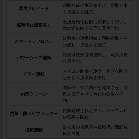
霜取り前に室温を上げ、霜取り中
暖房プレヒート
も快適さを維持。
暖房運転停止後に霜取りを行い、
運転停止後霜取り
次の運転時に素早く暖房開始。
複数台の連携制御で同時霜取りを
スマートデフロスト
回避し、快適さを維持。
冷媒系統が協調運転し、電力消費
パワーシェア運転
を最小化。
マイコン制御で冷やしすぎを防ぎ
ドライ運転
ながら除湿運転を実行。
運転停止後に内部を乾燥させ、湿
内部クリーン
気を低下させてカビの発生を抑
制。
抗菌処理されたフィルターでカビ
抗菌・防カビフィルター
の繁殖を防止。
当社製の換気扇や送風機と連動運
換気連動
転が可能。