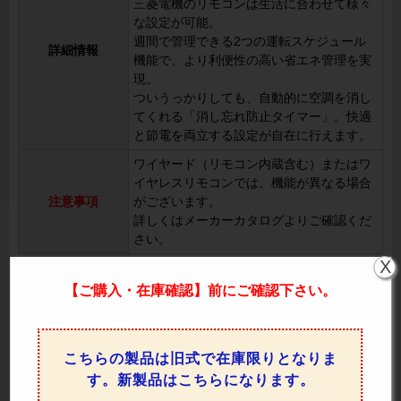
三菱電機のリモコンは生活に合わせて様々
な設定が可能。
週間で管理できる2つの運転スケジュール
詳細情報
機能で、より利便性の高い省エネ管理を実
現。
ついうっかりしても、自動的に空調を消し
てくれる「消し忘れ防止タイマー」。快適
と節電を両立する設定が自在に行えます。
ワイヤード（リモコン内蔵含む）またはワ
イヤレスリモコンでは、機能が異なる場合
注意事項
がございます。
詳しくはメーカーカタログよりご確認くだ
さい。
X
PSZ-ERMP56SK5 の機能一覧
【ご購入・在庫確認】前にご確認下さい。
リモコンで上下の風向を調整可
上下風向切換
能。
リモコンで左右の風向を変更可
こちらの製品は旧式で在庫限りとなりま
左右風向切換
能。
す。新製品はこちらになります。
室温や設定温度に応じてファンの