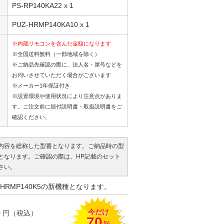
PS-RP140KA22 x 1
PUZ-HRMP140KA10 x 1
※内蔵リモコンを含んだ金額になります
※全国送料無料（一部地域を除く）
※ご納品先確認の際に、法人名・屋号などを
お伺いさせていただく場合がございます
※メーカー1年保証付き
※設置環境や使用状況により注意点がありま
す。ご注文前に据付説明書・取扱説明書をご
確認ください。
内容を総称した型番となります。ご納品時の型
となります。ご確認の際は、HP記載のセット
さい。
HRMP140K5の新機種となります。
今だけ
0
円（税込）
70