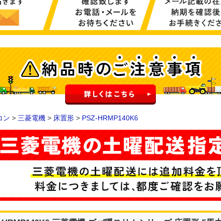
コン
>
三菱電機
>
床置形
>
PSZ-HRMP140K6