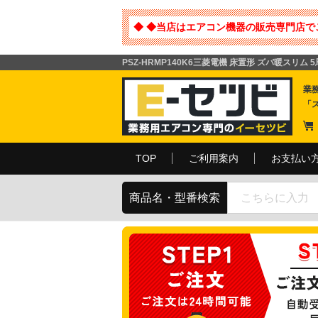
◆ ◆当店はエアコン機器の販売専門店で
PSZ-HRMP140K6三菱電機 床置形 ズバ暖スリム 
業
「
TOP
ご利用案内
お支払い
商品名・型番検索