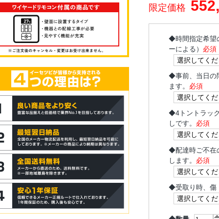
552
限定価格
◆
時間指定希望
ーによる）
必須
◆
事前、当日の
ます。
必須
◆
4トントラッ
しです。
必須
◆
配達時ご不在
します。
必須
◆
受取り時、傷