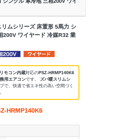
力 シングル 寒冷地 三相200V ワイ
リムシリーズ 床置形 5馬力 シ
200V ワイヤード 冷媒R32 業
・リモコン内蔵
対応の
PSZ-HRMP140K6
務用エアコン
です。
ズバ暖スリムシ
プで、快適で省エネ性の高い空間づく
。
-HRMP140K6