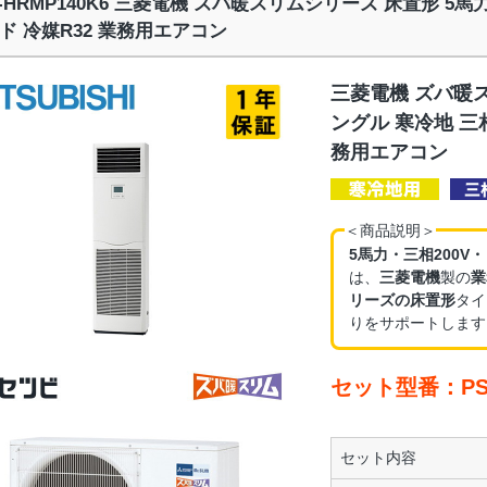
Z-HRMP140K6 三菱電機 ズバ暖スリムシリーズ 床置形 5馬
ド 冷媒R32 業務用エアコン
三菱電機 ズバ暖ス
ングル 寒冷地 三相
務用エアコン
＜商品説明＞
5馬力・三相200V
は、
三菱電機
製の
業
リーズの床置形
タイ
りをサポートします
セット型番：PSZ
セット内容