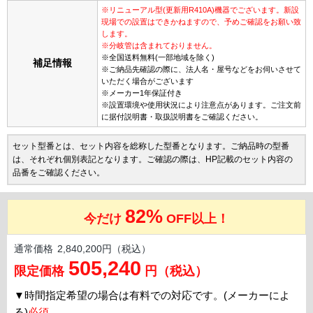
※リニューアル型(更新用R410A)機器でございます。新設
現場での設置はできかねますので、予めご確認をお願い致
します。
※分岐管は含まれておりません。
※全国送料無料(一部地域を除く)
補足情報
※ご納品先確認の際に、法人名・屋号などをお伺いさせて
いただく場合がございます
※メーカー1年保証付き
※設置環境や使用状況により注意点があります。ご注文前
に据付説明書・取扱説明書をご確認ください。
セット型番とは、セット内容を総称した型番となります。ご納品時の型番
は、それぞれ個別表記となります。ご確認の際は、HP記載のセット内容の
品番をご確認ください。
82%
今だけ
OFF以上！
通常価格
2,840,200円（税込）
505,240
限定価格
円（税込）
▼
時間指定希望の場合は有料での対応です。(メーカーによ
る)
必須