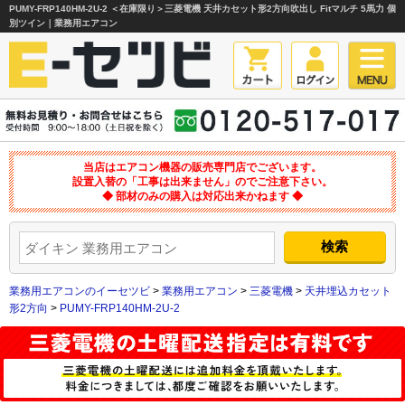
PUMY-FRP140HM-2U-2 ＜在庫限り＞三菱電機 天井カセット形2方向吹出し Fitマルチ 5馬力 個
別ツイン｜業務用エアコン
当店はエアコン機器の販売専門店でございます。
設置入替の「工事は出来ません」のでご注意下さい。
◆ 部材のみの購入は対応出来かねます ◆
業務用エアコンのイーセツビ
>
業務用エアコン
>
三菱電機
>
天井埋込カセット
形2方向
>
PUMY-FRP140HM-2U-2