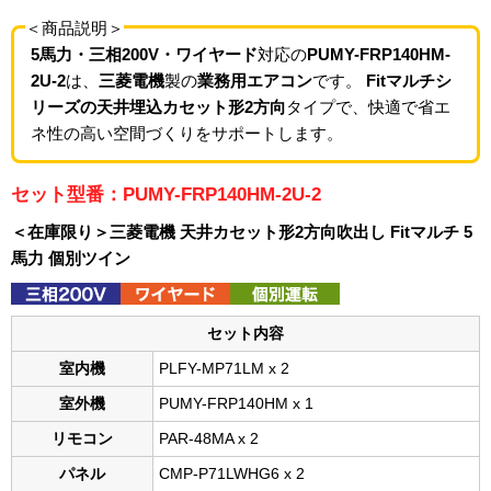
＜商品説明＞
5馬力・三相200V・ワイヤード
対応の
PUMY-FRP140HM-
2U-2
は、
三菱電機
製の
業務用エアコン
です。
Fitマルチシ
リーズの天井埋込カセット形2方向
タイプで、快適で省エ
ネ性の高い空間づくりをサポートします。
セット型番：PUMY-FRP140HM-2U-2
＜在庫限り＞三菱電機 天井カセット形2方向吹出し Fitマルチ 5
馬力 個別ツイン
セット内容
室内機
PLFY-MP71LM x 2
室外機
PUMY-FRP140HM x 1
リモコン
PAR-48MA x 2
パネル
CMP-P71LWHG6 x 2