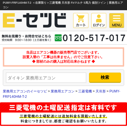
PUMY-FRP140HM-T-2 ＜在庫限り＞三菱電機 天吊形 Fitマルチ 5馬力 個別ツイン｜業務用エア
コン
当店はエアコン機器の販売専門店でございます。
設置入替の「工事は出来ません」のでご注意下さい。
◆ 部材のみの購入は対応出来かねます ◆
業務用エアコンのイーセツビ
>
業務用エアコン
>
三菱電機
>
天吊形
>
PUMY-
FRP140HM-T-2