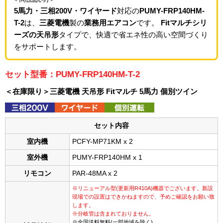
5馬力・三相200V・ワイヤード
対応の
PUMY-FRP140HM-
T-2
は、
三菱電機
製の
業務用エアコン
です。
Fitマルチシリ
ーズの天吊形
タイプで、快適で省エネ性の高い空間づくり
をサポートします。
セット型番：PUMY-FRP140HM-T-2
＜在庫限り＞三菱電機 天吊形 Fitマルチ 5馬力 個別ツイン
セット内容
室内機
PCFY-MP71KM x 2
室外機
PUMY-FRP140HM x 1
リモコン
PAR-48MA x 2
※リニューアル型(更新用R410A)機器でございます。新設
現場での設置はできかねますので、予めご確認をお願い致
します。
※分岐管は含まれておりません。
※全国送料無料(一部地域を除く)