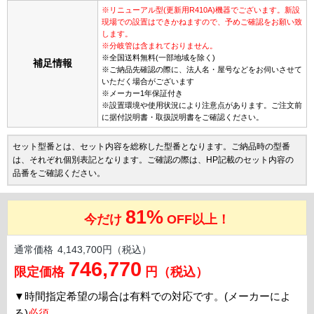
※リニューアル型(更新用R410A)機器でございます。新設
現場での設置はできかねますので、予めご確認をお願い致
します。
※分岐管は含まれておりません。
※全国送料無料(一部地域を除く)
補足情報
※ご納品先確認の際に、法人名・屋号などをお伺いさせて
いただく場合がございます
※メーカー1年保証付き
※設置環境や使用状況により注意点があります。ご注文前
に据付説明書・取扱説明書をご確認ください。
セット型番とは、セット内容を総称した型番となります。ご納品時の型番
は、それぞれ個別表記となります。ご確認の際は、HP記載のセット内容の
品番をご確認ください。
81%
今だけ
OFF以上！
通常価格
4,143,700円（税込）
746,770
限定価格
円（税込）
▼
時間指定希望の場合は有料での対応です。(メーカーによ
る)
必須