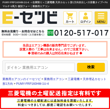
PUMY-FRP160HM-1U-4 ＜在庫限り＞三菱電機 天井カセット形1方向吹出し<大容量タイプ> Fit
マルチ 6馬力 個別フォー｜業務用エアコン
当店はエアコン機器の販売専門店でございます。
設置入替の「工事は出来ません」のでご注意下さい。
◆ 部材のみの購入は対応出来かねます ◆
業務用エアコンのイーセツビ
>
業務用エアコン
>
三菱電機
>
天井埋込カセット
形1方向
>
PUMY-FRP160HM-1U-4