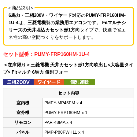
＜商品説明＞
6馬力・三相200V・ワイヤード
対応の
PUMY-FRP160HM-
1U-4
は、
三菱電機
製の
業務用エアコン
です。
Fitマルチシ
リーズの天井埋込カセット形1方向
タイプで、快適で省エ
ネ性の高い空間づくりをサポートします。
セット型番：PUMY-FRP160HM-1U-4
＜在庫限り＞三菱電機 天井カセット形1方向吹出し<大容量タイ
プ> Fitマルチ 6馬力 個別フォー
セット内容
室内機
PMFY-MP45FM x 4
室外機
PUMY-FRP160HM x 1
リモコン
PAR-48MA x 4
パネル
PMP-P80FWH11 x 4