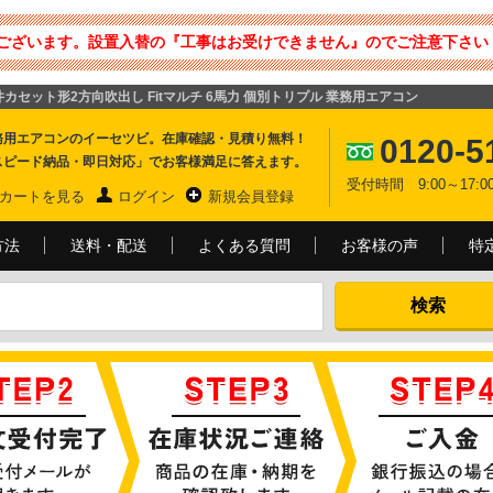
ございます。設置入替の『工事はお受けできません』のでご注意下さい 
 天井カセット形2方向吹出し Fitマルチ 6馬力 個別トリプル 業務用エアコン
務用エアコンのイーセツビ。在庫確認・見積り無料！
0120-5
スピード納品・即日対応」でお客様満足に答えます。
受付時間 9:00～17
カートを見る
ログイン
新規会員登録
方法
送料・配送
よくある質問
お客様の声
特