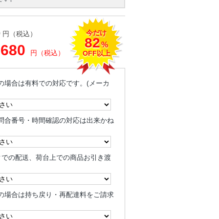
今だけ
0
円（税込）
82
%
,680
円（税込）
OFF以上
の場合は有料での対応です。(メーカ
問合番号・時間確認の対応は出来かね
クでの配送、荷台上での商品お引き渡
の場合は持ち戻り・再配達料をご請求