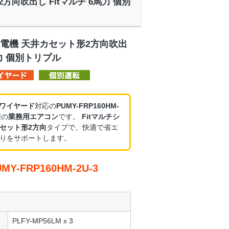
2方向吹出し Fitマルチ 6馬力 個別
電機 天井カセット形2方向吹出
馬力 個別トリプル
・ワイヤード
対応の
PUMY-FRP160HM-
製の
業務用エアコン
です。
Fitマルチシ
セット形2方向
タイプで、快適で省エ
りをサポートします。
-FRP160HM-2U-3
PLFY-MP56LM x 3