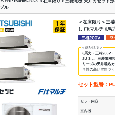
MY-FRP160HM-2U-3 ＜在庫限り＞三菱電機 天井カセット形
プル
＜在庫限り＞三菱
し Fitマルチ 6
＜商品説明＞
6馬力・三相200V
2U-3
は、
三菱電機
リーズの天井埋込カ
ネ性の高い空間づく
セット型番：PUMY
セット内容
室内機