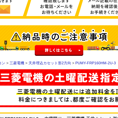
コン
>
三菱電機
>
天井埋込カセット形2方向
>
PUMY-FRP160HM-2U-3