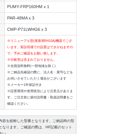
PUMY-FRP160HM x 1
PAR-48MA x 3
CMP-P71LWHG6 x 3
※リニューアル型(更新用R410A)機器でござ
います。新設現場での設置はできかねますの
で、予めご確認をお願い致します。
※分岐管は含まれておりません。
※全国送料無料(一部地域を除く)
※ご納品先確認の際に、法人名・屋号などを
お伺いさせていただく場合がございます
※メーカー1年保証付き
※設置環境や使用状況により注意点がありま
す。ご注文前に据付説明書・取扱説明書をご
確認ください。
内容を総称した型番となります。ご納品時の型
となります。ご確認の際は、HP記載のセット
さい。