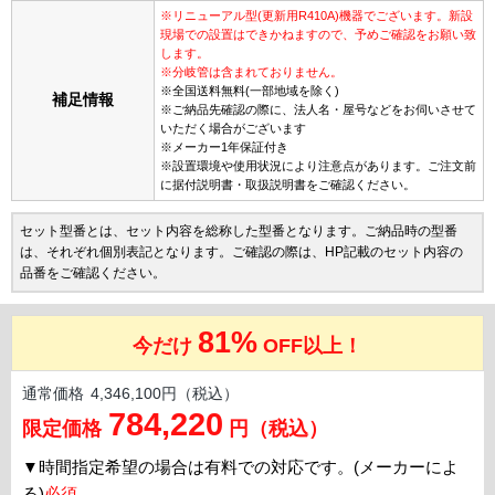
※リニューアル型(更新用R410A)機器でございます。新設
現場での設置はできかねますので、予めご確認をお願い致
します。
※分岐管は含まれておりません。
※全国送料無料(一部地域を除く)
補足情報
※ご納品先確認の際に、法人名・屋号などをお伺いさせて
いただく場合がございます
※メーカー1年保証付き
※設置環境や使用状況により注意点があります。ご注文前
に据付説明書・取扱説明書をご確認ください。
セット型番とは、セット内容を総称した型番となります。ご納品時の型番
は、それぞれ個別表記となります。ご確認の際は、HP記載のセット内容の
品番をご確認ください。
81%
今だけ
OFF以上！
通常価格
4,346,100円（税込）
784,220
限定価格
円（税込）
▼
時間指定希望の場合は有料での対応です。(メーカーによ
る)
必須