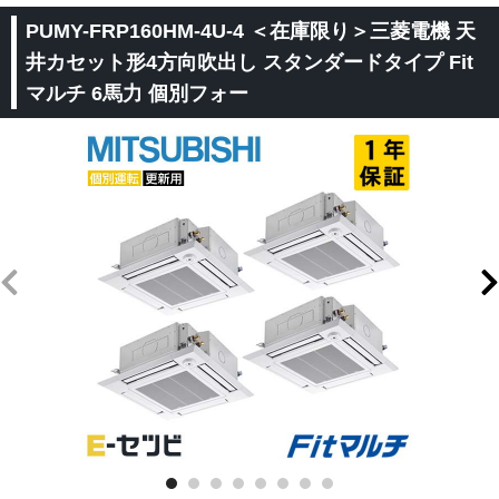
PUMY-FRP160HM-4U-4 ＜在庫限り＞三菱電機 天
井カセット形4方向吹出し
スタンダードタイプ Fit
マルチ 6馬力 個別フォー