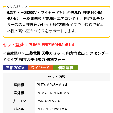
＜商品説明＞
6馬力・三相200V・ワイヤード
対応の
PUMY-FRP160HM-
4U-4
は、
三菱電機
製の
業務用エアコン
です。
Fitマルチシ
リーズの天井埋込カセット形4方向
タイプで、快適で省エ
ネ性の高い空間づくりをサポートします。
セット型番：PUMY-FRP160HM-4U-4
＜在庫限り＞三菱電機 天井カセット形4方向吹出し
スタンダー
ドタイプ Fitマルチ 6馬力 個別フォー
セット内容
室内機
PLFY-MP45HM x 4
室外機
PUMY-FRP160HM x 1
リモコン
PAR-48MA x 4
パネル
PLP-P160HWH x 4