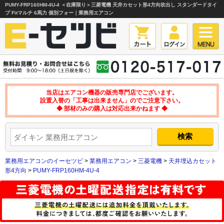
PUMY-FRP160HM-4U-4 ＜在庫限り＞三菱電機 天井カセット形4方向吹出し
スタンダードタイ
プ Fitマルチ 6馬力 個別フォー｜業務用エアコン
当店はエアコン機器の販売専門店でございます。
設置入替の「工事は出来ません」のでご注意下さい。
◆ 部材のみの購入は対応出来かねます ◆
業務用エアコンのイーセツビ
>
業務用エアコン
>
三菱電機
>
天井埋込カセット
形4方向
>
PUMY-FRP160HM-4U-4