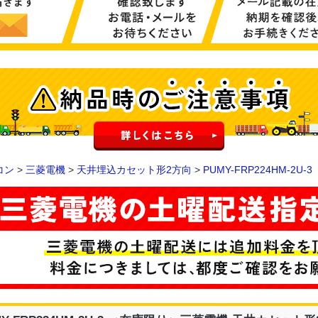
コン
>
三菱電機
>
天井埋込カセット形2方向
>
PUMY-FRP224HM-2U-3