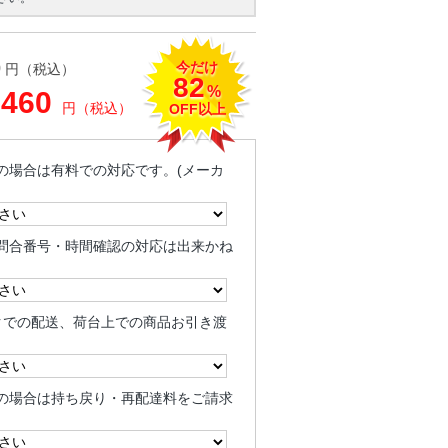
今だけ
0
円（税込）
82
%
,460
円（税込）
OFF以上
の場合は有料での対応です。(メーカ
問合番号・時間確認の対応は出来かね
クでの配送、荷台上での商品お引き渡
の場合は持ち戻り・再配達料をご請求