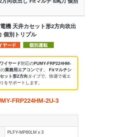
2方向吹出し Fitマルチ 8馬力 個別
電機 天井カセット形2方向吹出
馬力 個別トリプル
・ワイヤード
対応の
PUMY-FRP224HM-
製の
業務用エアコン
です。
Fitマルチシ
セット形2方向
タイプで、快適で省エ
りをサポートします。
-FRP224HM-2U-3
PLFY-MP80LM x 3