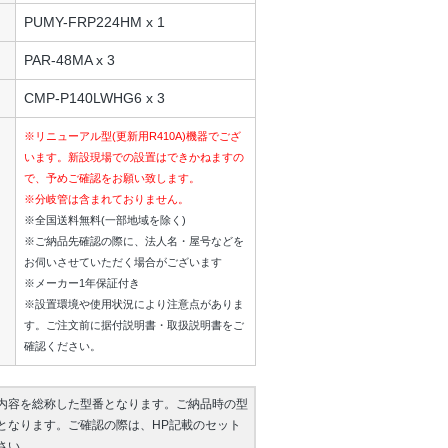
PUMY-FRP224HM x 1
PAR-48MA x 3
CMP-P140LWHG6 x 3
※リニューアル型(更新用R410A)機器でござ
います。新設現場での設置はできかねますの
で、予めご確認をお願い致します。
※分岐管は含まれておりません。
※全国送料無料(一部地域を除く)
※ご納品先確認の際に、法人名・屋号などを
お伺いさせていただく場合がございます
※メーカー1年保証付き
※設置環境や使用状況により注意点がありま
す。ご注文前に据付説明書・取扱説明書をご
確認ください。
内容を総称した型番となります。ご納品時の型
となります。ご確認の際は、HP記載のセット
さい。