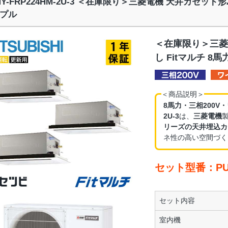
MY-FRP224HM-2U-3 ＜在庫限り＞三菱電機 天井カセット形
プル
＜在庫限り＞三菱
し Fitマルチ 8
＜商品説明＞
8馬力・三相200V
2U-3
は、
三菱電機
リーズの天井埋込カ
ネ性の高い空間づく
セット型番：PUMY
セット内容
室内機