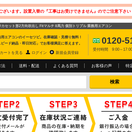
ございます。設置入替の『工事はお受けできません』のでご注意下さい 
 天井カセット形2方向吹出し Fitマルチ 8馬力 個別トリプル 業務用エアコン
務用エアコンのイーセツビ。在庫確認・見積り無料！
0120-5
スピード納品・即日対応」でお客様満足に答えます。
受付時間 9:00～17
カートを見る
ログイン
新規会員登録
方法
送料・配送
よくある質問
お客様の声
特