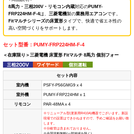
8馬力・三相200V・リモコン内蔵
対応の
PUMY-
FRP224HM-F-4
は、
三菱電機
製の
業務用エアコン
です。
Fitマルチシリーズの床置形
タイプで、快適で省エネ性の
高い空間づくりをサポートします。
セット型番：PUMY-FRP224HM-F-4
＜在庫限り＞三菱電機 床置形 Fitマルチ 8馬力 個別フォー
セット内容
室内機
PSFY-P56GMG9 x 4
室外機
PUMY-FRP224HM x 1
リモコン
PAR-48MA x 4
※リニューアル型(更新用R410A)機器でございます。新設
現場での設置はできかねますので、予めご確認をお願い致
します。
※分岐管は含まれておりません。
※全国送料無料(一部地域を除く)