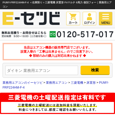
PUMY-FRP224HM-F-4 ＜在庫限り＞三菱電機 床置形 Fitマルチ 8馬力 個別フォー｜業務用エア
コン
当店はエアコン機器の販売専門店でございます。
設置入替の「工事は出来ません」のでご注意下さい。
◆ 部材のみの購入は対応出来かねます ◆
業務用エアコンのイーセツビ
>
業務用エアコン
>
三菱電機
>
床置形
>
PUMY-
FRP224HM-F-4