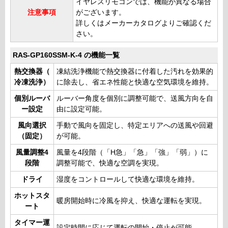
イヤレスリモコンでは、機能が異なる場合
注意事項
がございます。
詳しくはメーカーカタログよりご確認くだ
さい。
RAS-GP160SSM-K-4 の機能一覧
熱交換器（
凍結洗浄機能で熱交換器に付着した汚れを効果的
冷凍洗浄）
に除去し、省エネ性能と快適な空気環境を維持。
個別ルーバ
ルーバー角度を個別に調整可能で、送風方向を自
ー設定
由に設定可能。
風向選択
手動で風向を固定し、特定エリアへの送風や回避
（固定）
が可能。
風量調整4
風量を4段階（「H急」「急」「強」「弱」）に
段階
調整可能で、快適な空調を実現。
ドライ
湿度をコントロールして快適な環境を維持。
ホットスタ
暖房開始時に冷風を抑え、快適な運転を実現。
ート
タイマー運
設定時間に応じて運転の開始・停止が可能。