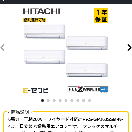
＜商品説明＞
6馬力・三相200V・ワイヤード
対応の
RAS-GP160SSM-K-
4
は、
日立
製の
業務用エアコン
です。
フレックスマルチ