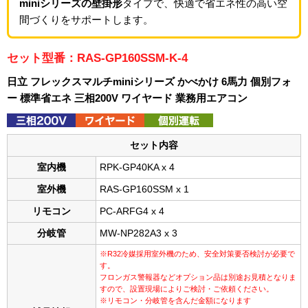
miniシリーズの壁掛形
タイプで、快適で省エネ性の高い空
間づくりをサポートします。
セット型番：RAS-GP160SSM-K-4
日立 フレックスマルチminiシリーズ かべかけ 6馬力 個別フォ
ー 標準省エネ 三相200V ワイヤード 業務用エアコン
セット内容
室内機
RPK-GP40KA x 4
室外機
RAS-GP160SSM x 1
リモコン
PC-ARFG4 x 4
分岐管
MW-NP282A3 x 3
※R32冷媒採用室外機のため、安全対策要否検討が必要で
す。
フロンガス警報器などオプション品は別途お見積となりま
すので、設置現場によりご検討・ご依頼ください。
※リモコン・分岐管を含んだ金額になります