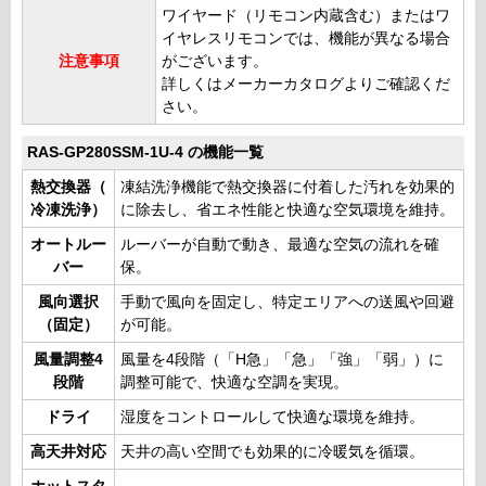
ワイヤード（リモコン内蔵含む）またはワ
イヤレスリモコンでは、機能が異なる場合
注意事項
がございます。
詳しくはメーカーカタログよりご確認くだ
さい。
RAS-GP280SSM-1U-4 の機能一覧
熱交換器（
凍結洗浄機能で熱交換器に付着した汚れを効果的
冷凍洗浄）
に除去し、省エネ性能と快適な空気環境を維持。
オートルー
ルーバーが自動で動き、最適な空気の流れを確
バー
保。
風向選択
手動で風向を固定し、特定エリアへの送風や回避
（固定）
が可能。
風量調整4
風量を4段階（「H急」「急」「強」「弱」）に
段階
調整可能で、快適な空調を実現。
ドライ
湿度をコントロールして快適な環境を維持。
高天井対応
天井の高い空間でも効果的に冷暖気を循環。