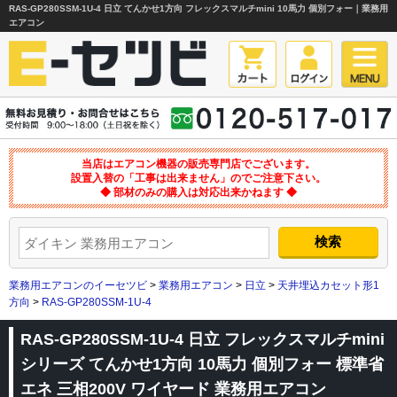
RAS-GP280SSM-1U-4 日立 てんかせ1方向 フレックスマルチmini 10馬力 個別フォー｜業務用
エアコン
当店はエアコン機器の販売専門店でございます。
設置入替の「工事は出来ません」のでご注意下さい。
◆ 部材のみの購入は対応出来かねます ◆
業務用エアコンのイーセツビ
>
業務用エアコン
>
日立
>
天井埋込カセット形1
方向
>
RAS-GP280SSM-1U-4
RAS-GP280SSM-1U-4 日立 フレックスマルチmini
シリーズ てんかせ1方向 10馬力 個別フォー 標準省
エネ 三相200V ワイヤード 業務用エアコン