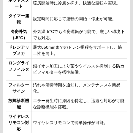
ホットスタ
暖房開始時に冷風を抑え、快適な運転を実現。
ート
タイマー運
設定時間に応じて運転の開始・停止が可能。
転
冷房外気
外気温-5°Cでも冷房運転が可能で、厳しい環境下
（-5°C）
でも対応。
ドレンアッ
最大850mmまでのドレン揚程をサポートし、施
プメカ
工性を向上。
ロングライ
銀イオン加工により菌やウイルスを抑制する防カ
フフィルタ
ビフィルターを標準装備。
ー
フィルター
汚れや清掃時期を通知し、メンテナンスを簡易
サイン
化。
故障診断機
エラー発生時に原因を特定し、迅速な対応が可能
能
な診断機能を搭載。
ワイヤレス
リモコン対
ワイヤレスリモコンで簡単操作が可能。
応