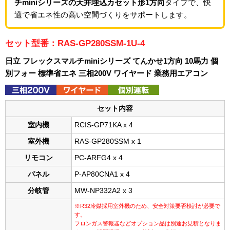
チminiシリーズの天井埋込カセット形1方向
タイプで、快
適で省エネ性の高い空間づくりをサポートします。
セット型番：RAS-GP280SSM-1U-4
日立 フレックスマルチminiシリーズ てんかせ1方向 10馬力 個
別フォー 標準省エネ 三相200V ワイヤード 業務用エアコン
セット内容
室内機
RCIS-GP71KA x 4
室外機
RAS-GP280SSM x 1
リモコン
PC-ARFG4 x 4
パネル
P-AP80CNA1 x 4
分岐管
MW-NP332A2 x 3
※R32冷媒採用室外機のため、安全対策要否検討が必要で
す。
フロンガス警報器などオプション品は別途お見積となりま