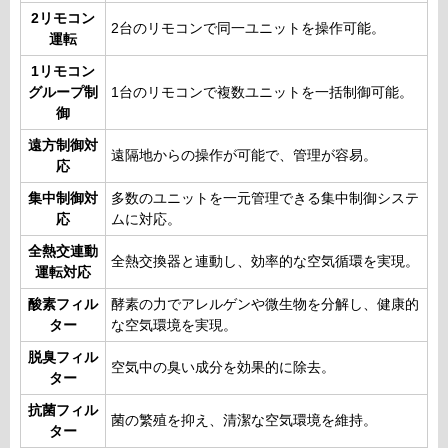
2リモコン
2台のリモコンで同一ユニットを操作可能。
運転
1リモコン
グループ制
1台のリモコンで複数ユニットを一括制御可能。
御
遠方制御対
遠隔地からの操作が可能で、管理が容易。
応
集中制御対
多数のユニットを一元管理できる集中制御システ
応
ムに対応。
全熱交連動
全熱交換器と連動し、効率的な空気循環を実現。
運転対応
酸素フィル
酵素の力でアレルゲンや微生物を分解し、健康的
ター
な空気環境を実現。
脱臭フィル
空気中の臭い成分を効果的に除去。
ター
抗菌フィル
菌の繁殖を抑え、清潔な空気環境を維持。
ター