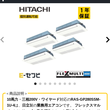
＜商品説明＞
10馬力・三相200V・ワイヤード
対応の
RAS-GP280SSM-
1U-4
は、
日立
製の
業務用エアコン
です。
フレックスマル