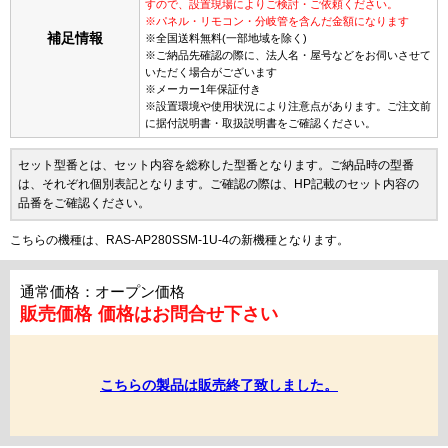
すので、設置現場によりご検討・ご依頼ください。
※パネル・リモコン・分岐管を含んだ金額になります
補足情報
※全国送料無料(一部地域を除く)
※ご納品先確認の際に、法人名・屋号などをお伺いさせて
いただく場合がございます
※メーカー1年保証付き
※設置環境や使用状況により注意点があります。ご注文前
に据付説明書・取扱説明書をご確認ください。
セット型番とは、セット内容を総称した型番となります。ご納品時の型番
は、それぞれ個別表記となります。ご確認の際は、HP記載のセット内容の
品番をご確認ください。
こちらの機種は、RAS-AP280SSM-1U-4の新機種となります。
通常価格：オープン価格
販売価格
価格はお問合せ下さい
こちらの製品は販売終了致しました。