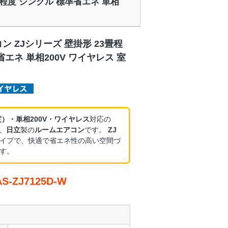
3畳程度 シングル 標準省エネ 単相
ン ZJシリーズ 壁掛形 23畳程
省エネ 単相200V ワイヤレス 室
度）・単相200V・ワイヤレス
対応の
、
日立
製の
ルームエアコン
です。
ZJ
イプで、快適で省エネ性の高い空間づ
す。
-ZJ7125D-W