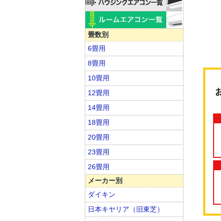
畳数別
6畳用
8畳用
10畳用
12畳用
14畳用
18畳用
20畳用
23畳用
26畳用
メーカー別
ダイキン
日本キヤリア（旧東芝）