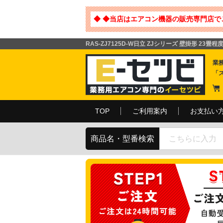
◆ ◆当店はエアコン機器の販売専門店で
RAS-ZJ7125D-W日立 ZJシリーズ 壁掛形 23
業
「
TOP
ご利用案内
お支払い
商品名・型番検索