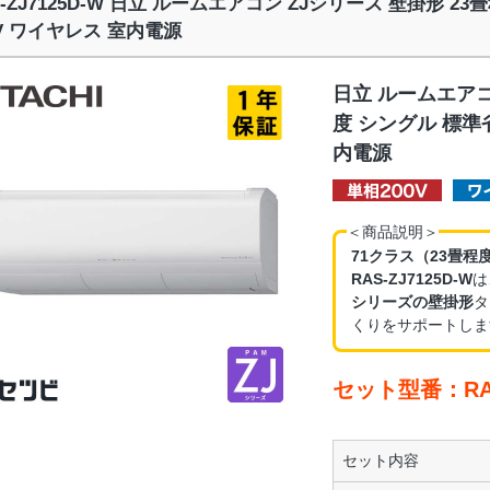
S-ZJ7125D-W 日立 ルームエアコン ZJシリーズ 壁掛形 2
0V ワイヤレス 室内電源
日立 ルームエアコ
度 シングル 標準
内電源
＜商品説明＞
71クラス（23畳程
RAS-ZJ7125D-W
は
シリーズの壁掛形
タ
くりをサポートしま
セット型番：RAS
セット内容