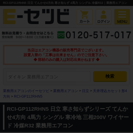
RCI-GP112RHN5 日立 てんかせ4方向 寒さ知らず 4馬力 シングル 冷媒R32｜業務用エアコン
当店はエアコン機器の販売専門店でございます。
設置入替の「工事は出来ません」のでご注意下さい。
◆ 部材のみの購入は対応出来かねます ◆
業務用エアコンのイーセツビ
>
業務用エアコン
>
日立
>
天井埋込カセット形4
方向
>
RCI-GP112RHN5
RCI-GP112RHN5 日立 寒さ知らずシリーズ てんか
せ4方向 4馬力 シングル 寒冷地 三相200V ワイヤー
ド 冷媒R32 業務用エアコン