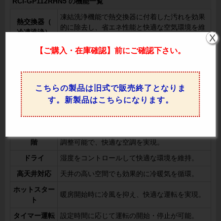
RCI-GP112RHN5 の機能一覧
凍結洗浄機能で熱交換器に付着した汚れを効果
熱交換器（
的に除去し、省エネ性能と快適な空気環境を維
冷凍洗浄）
X
持。
【ご購入・在庫確認】前にご確認下さい。
オートルーバ
ルーバーが自動で動き、最適な空気の流れを確
ー
保。
個別ルーバー
ルーバー角度を個別に調整可能で、送風方向を
こちらの製品は旧式で販売終了となりま
設定
自由に設定可能。
す。新製品はこちらになります。
風向選択（固
手動で風向を固定し、特定エリアへの送風や回
定）
避が可能。
風量調整4段
風量を4段階（「H急」「急」「強」「弱」）に
階
調整可能で、快適な空調を実現。
ドライ
湿度をコントロールして快適な環境を維持。
高天井対応
天井の高い空間でも効果的に冷暖気を循環。
ホットスター
暖房開始時に冷風を抑え、快適な運転を実現。
ト
タイマー運転
設定時間に応じて運転の開始・停止が可能。