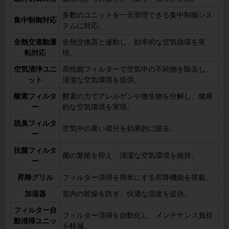
多数のユニットを一元管理できる集中制御シス
集中制御対応
テムに対応。
全熱交連動運
全熱交換器と連動し、効率的な空気循環を実
転対応
現。
空気清浄ユニ
高性能フィルターで空気中の不純物を除去し、
ット
清潔な空気環境を提供。
酸素フィルタ
酵素の力でアレルゲンや微生物を分解し、健康
ー
的な空気環境を実現。
脱臭フィルタ
空気中の臭い成分を効果的に除去。
ー
抗菌フィルタ
菌の繁殖を抑え、清潔な空気環境を維持。
ー
昇降グリル
フィルター清掃を簡単にする昇降機能を搭載。
加湿器
室内の乾燥を防ぎ、快適な湿度を提供。
フィルター自
フィルター清掃を自動化し、メンテナンス負担
動清掃ユニッ
を軽減。