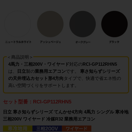
＜商品説明＞
4馬力・三相200V・ワイヤード
対応の
RCI-GP112RHN5
は、
日立
製の
業務用エアコン
です。
寒さ知らずシリーズ
の天井埋込カセット形4方向
タイプで、快適で省エネ性の
高い空間づくりをサポートします。
セット型番：RCI-GP112RHN5
日立 寒さ知らずシリーズ てんかせ4方向 4馬力 シングル 寒冷地
三相200V ワイヤード 冷媒R32 業務用エアコン