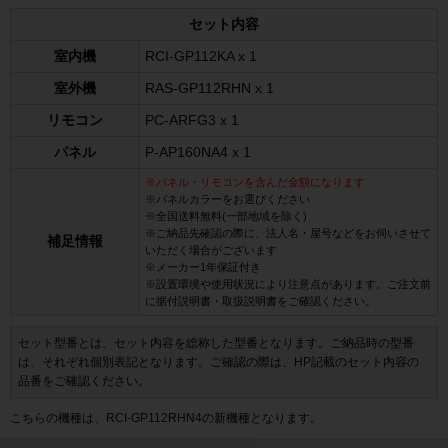
セット内容
室内機
RCI-GP112KA x 1
室外機
RAS-GP112RHN x 1
リモコン
PC-ARFG3 x 1
パネル
P-AP160NA4 x 1
※パネル・リモコンを含んだ金額になります
※パネルカラーをお選びください
※全国送料無料(一部地域を除く)
※ご納品先確認の際に、法人名・屋号などをお伺いさせて
補足情報
いただく場合がございます
※メーカー1年保証付き
※設置環境や使用状況により注意点があります。ご注文前
に据付説明書・取扱説明書をご確認ください。
セット型番とは、セット内容を総称した型番となります。ご納品時の型番
は、それぞれ個別表記となります。ご確認の際は、HP記載のセット内容の
品番をご確認ください。
こちらの機種は、RCI-GP112RHN4の新機種となります。