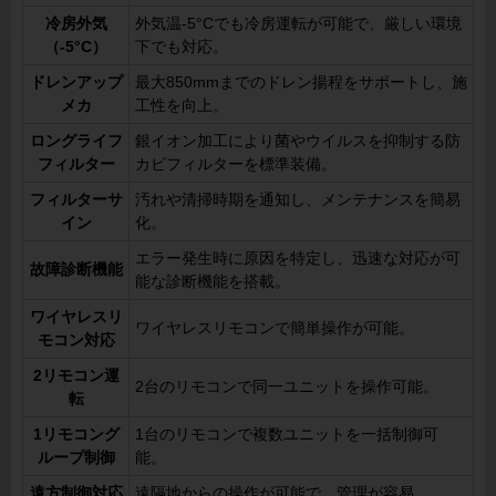
冷房外気
外気温-5°Cでも冷房運転が可能で、厳しい環境
（-5°C）
下でも対応。
ドレンアップ
最大850mmまでのドレン揚程をサポートし、施
メカ
工性を向上。
ロングライフ
銀イオン加工により菌やウイルスを抑制する防
フィルター
カビフィルターを標準装備。
フィルターサ
汚れや清掃時期を通知し、メンテナンスを簡易
イン
化。
エラー発生時に原因を特定し、迅速な対応が可
故障診断機能
能な診断機能を搭載。
ワイヤレスリ
ワイヤレスリモコンで簡単操作が可能。
モコン対応
2リモコン運
2台のリモコンで同一ユニットを操作可能。
転
1リモコング
1台のリモコンで複数ユニットを一括制御可
ループ制御
能。
遠方制御対応
遠隔地からの操作が可能で、管理が容易。