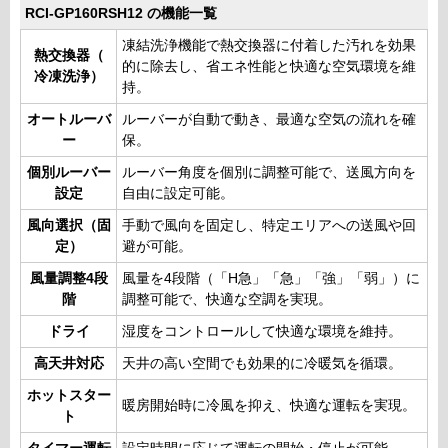
RCI-GP160RSH12 の機能一覧
凍結洗浄機能で熱交換器に付着した汚れを効果
熱交換器（
的に除去し、省エネ性能と快適な空気環境を維
冷凍洗浄）
持。
オートルーバ
ルーバーが自動で動き、最適な空気の流れを確
ー
保。
個別ルーバー
ルーバー角度を個別に調整可能で、送風方向を
設定
自由に設定可能。
風向選択（固
手動で風向を固定し、特定エリアへの送風や回
定）
避が可能。
風量調整4段
風量を4段階（「H急」「急」「強」「弱」）に
階
調整可能で、快適な空調を実現。
ドライ
湿度をコントロールして快適な環境を維持。
高天井対応
天井の高い空間でも効果的に冷暖気を循環。
ホットスター
暖房開始時に冷風を抑え、快適な運転を実現。
ト