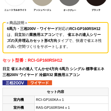
＜商品説明＞
6馬力・三相200V・ワイヤード
対応の
RCI-GP160RSH12
は、
日立
製の
業務用エアコン
です。
省エネの達人シリー
ズの天井埋込カセット形4方向
タイプで、快適で省エネ性
の高い空間づくりをサポートします。
セット型番：RCI-GP160RSH12
日立 省エネの達人 てんかせ4方向 6馬力 シングル 標準省エネ
三相200V ワイヤード 冷媒R32 業務用エアコン
セット内容
室内機
RCI-GP160KA x 1
室外機
RAS-GP160RSH4 x 1