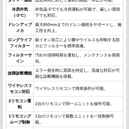
タイマー運転
設定時間に応じて運転の開始・停止が可能。
冷房外気
外気温-5°Cでも冷房運転が可能で、厳しい環境
（-5°C）
下でも対応。
ドレンアップ
最大850mmまでのドレン揚程をサポートし、施
メカ
工性を向上。
ロングライフ
銀イオン加工により菌やウイルスを抑制する防
フィルター
カビフィルターを標準装備。
フィルターサ
汚れや清掃時期を通知し、メンテナンスを簡易
イン
化。
エラー発生時に原因を特定し、迅速な対応が可
故障診断機能
能な診断機能を搭載。
ワイヤレスリ
ワイヤレスリモコンで簡単操作が可能。
モコン対応
2リモコン運
2台のリモコンで同一ユニットを操作可能。
転
1リモコング
1台のリモコンで複数ユニットを一括制御可
ループ制御
能。