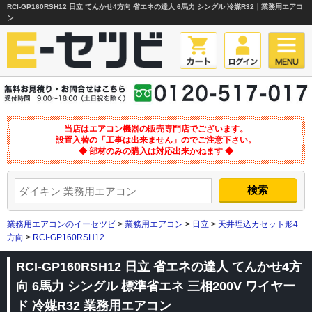
RCI-GP160RSH12 日立 てんかせ4方向 省エネの達人 6馬力 シングル 冷媒R32｜業務用エアコ
ン
当店はエアコン機器の販売専門店でございます。
設置入替の「工事は出来ません」のでご注意下さい。
◆ 部材のみの購入は対応出来かねます ◆
業務用エアコンのイーセツビ
>
業務用エアコン
>
日立
>
天井埋込カセット形4
方向
>
RCI-GP160RSH12
RCI-GP160RSH12 日立 省エネの達人 てんかせ4方
向 6馬力 シングル 標準省エネ 三相200V ワイヤー
ド 冷媒R32 業務用エアコン