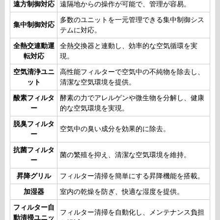
遠方制御対応
遠隔地からの操作が可能で、管理が容易。
多数のユニットを一元管理できる集中制御シス
集中制御対応
テムに対応。
全熱交連動運
全熱交換器と連動し、効率的な空気循環を実
転対応
現。
空気清浄ユニ
高性能フィルターで空気中の不純物を除去し、
ット
清潔な空気環境を提供。
酸素フィルタ
酵素の力でアレルゲンや微生物を分解し、健康
ー
的な空気環境を実現。
脱臭フィルタ
空気中の臭い成分を効果的に除去。
ー
抗菌フィルタ
菌の繁殖を抑え、清潔な空気環境を維持。
ー
昇降グリル
フィルター清掃を簡単にする昇降機能を搭載。
加湿器
室内の乾燥を防ぎ、快適な湿度を提供。
フィルター自
フィルター清掃を自動化し、メンテナンス負担
動清掃ユニッ