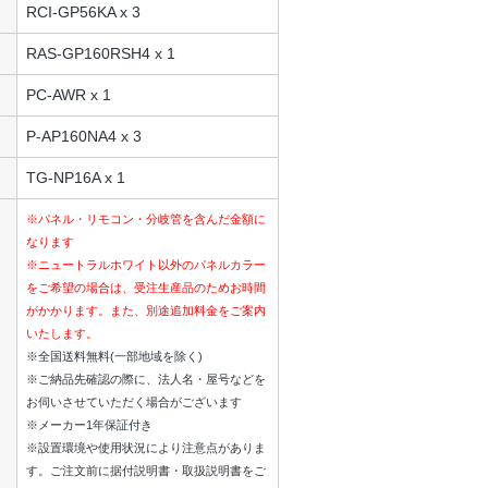
RCI-GP56KA x 3
RAS-GP160RSH4 x 1
PC-AWR x 1
P-AP160NA4 x 3
TG-NP16A x 1
※パネル・リモコン・分岐管を含んだ金額に
なります
※ニュートラルホワイト以外のパネルカラー
をご希望の場合は、受注生産品のためお時間
がかかります。また、別途追加料金をご案内
いたします。
※全国送料無料(一部地域を除く)
※ご納品先確認の際に、法人名・屋号などを
お伺いさせていただく場合がございます
※メーカー1年保証付き
※設置環境や使用状況により注意点がありま
す。ご注文前に据付説明書・取扱説明書をご