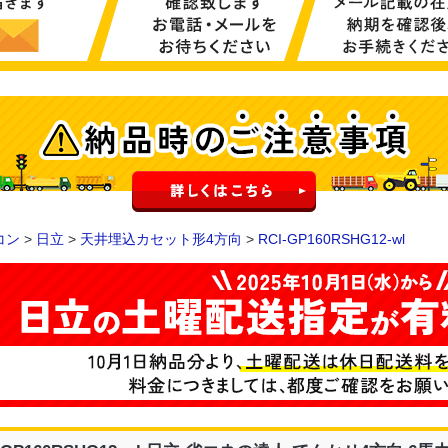
コン
>
日立
>
天井埋込カセット形4方向
>
RCI-GP160RSHG12-wl