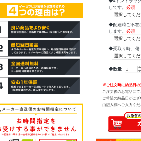
◆
4トントラッ
しです。
必須
◆
配達時ご不在
します。
必須
◆
受取り時、傷
◆数量
※ご注文時に納品日の
ご注文後のお電話にて
ご希望の納品日がござ
由記入欄へご入力くだ