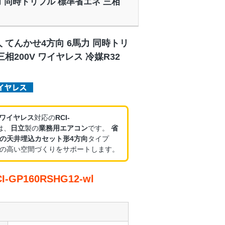
6馬力 同時トリプル 標準省エネ 三相
 てんかせ4方向 6馬力 同時トリ
相200V ワイヤレス 冷媒R32
・ワイヤレス
対応の
RCI-
は、
日立
製の
業務用エアコン
です。
省
の天井埋込カセット形4方向
タイプ
の高い空間づくりをサポートします。
GP160RSHG12-wl