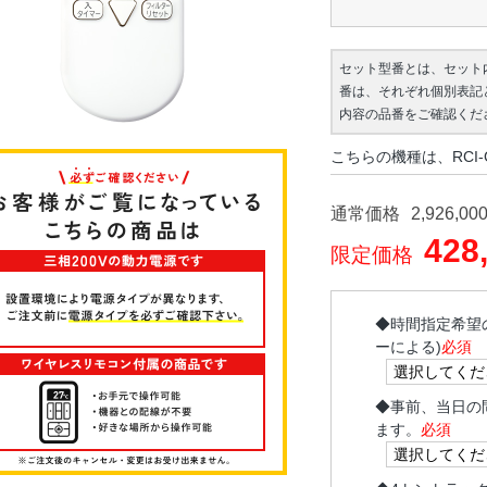
セット型番とは、セット
番は、それぞれ個別表記
内容の品番をご確認くだ
こちらの機種は、RCI-G
通常価格
2,926,00
428
限定価格
◆
時間指定希望
ーによる)
必須
◆
事前、当日の
ます。
必須