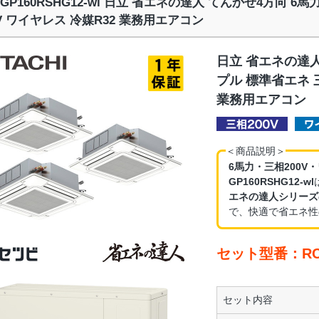
I-GP160RSHG12-wl 日立 省エネの達人 てんかせ4方向 
0V ワイヤレス 冷媒R32 業務用エアコン
日立 省エネの達人
プル 標準省エネ 三
業務用エアコン
＜商品説明＞
6馬力・三相200V
GP160RSHG12-wl
エネの達人シリーズ
で、快適で省エネ性
セット型番：RCI-
セット内容