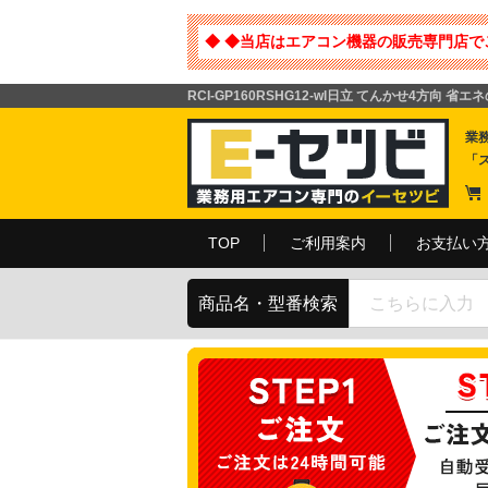
◆ ◆当店はエアコン機器の販売専門店で
RCI-GP160RSHG12-wl日立 てんかせ4方向 
業
「
TOP
ご利用案内
お支払い
商品名・型番検索