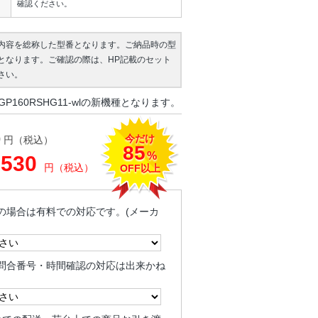
確認ください。
内容を総称した型番となります。ご納品時の型
となります。ご確認の際は、HP記載のセット
さい。
P160RSHG11-wlの新機種となります。
今だけ
0
円（税込）
85
%
,530
円（税込）
OFF以上
の場合は有料での対応です。(メーカ
問合番号・時間確認の対応は出来かね