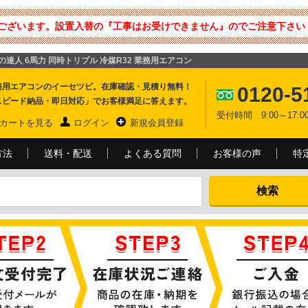
ございます。設置入替の『工事はお受けできません』のでご注意下さい 
省エネの達人 6馬力 同時トリプル 冷媒R32 業務用エアコン
務用エアコンのイーセツビ。在庫確認・見積り無料！
0120-5
スピード納品・即日対応」でお客様満足に答えます。
受付時間 9:00～17
カートを見る
ログイン
新規会員登録
方法
送料・配送
よくある質問
お客様の声
特