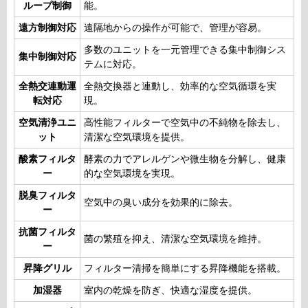
ループ制御
能。
遠方制御対応
遠隔地からの操作が可能で、管理が容易。
多数のユニットを一元管理できる集中制御シス
集中制御対応
テムに対応。
全熱交連動運
全熱交換器と連動し、効率的な空気循環を実
転対応
現。
空気清浄ユニ
高性能フィルターで空気中の不純物を除去し、
ット
清潔な空気環境を提供。
酸素フィルタ
酵素の力でアレルゲンや微生物を分解し、健康
ー
的な空気環境を実現。
脱臭フィルタ
空気中の臭い成分を効果的に除去。
ー
抗菌フィルタ
菌の繁殖を抑え、清潔な空気環境を維持。
ー
昇降グリル
フィルター清掃を簡単にする昇降機能を搭載。
加湿器
室内の乾燥を防ぎ、快適な湿度を提供。