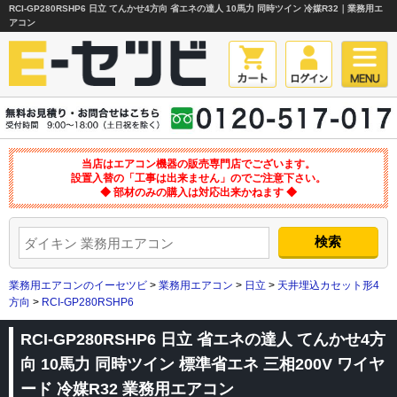
RCI-GP280RSHP6 日立 てんかせ4方向 省エネの達人 10馬力 同時ツイン 冷媒R32｜業務用エ
アコン
当店はエアコン機器の販売専門店でございます。
設置入替の「工事は出来ません」のでご注意下さい。
◆ 部材のみの購入は対応出来かねます ◆
業務用エアコンのイーセツビ
>
業務用エアコン
>
日立
>
天井埋込カセット形4
方向
>
RCI-GP280RSHP6
RCI-GP280RSHP6 日立 省エネの達人 てんかせ4方
向 10馬力 同時ツイン 標準省エネ 三相200V ワイヤ
ード 冷媒R32 業務用エアコン