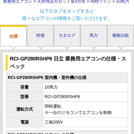
業務用エアコン
>
天井埋込カセット形4方向
>
同時ツイン
>
10馬力
以下のタブをタップすると
様々なエアコンの情報をご覧いただけます。
特徴
カタログ
馬力
価格比較
仕様
RCI-GP280RSHP6 日立 業務用エアコンの仕様・ス
ペック
RCI-GP280RSHP6 室内機・室外機の仕様
容量
10馬力
型番
RCI-GP280RSHP6
同時運転
運転方式
※一台のリモコンでエアコンを制御
電源
三相200V