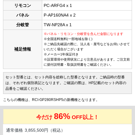
リモコン
PC-ARFG4 x 1
パネル
P-AP160NA4 x 2
分岐管
TW-NP28A x 1
※パネル・リモコン・分岐管を含んだ金額になります
※全国送料無料(一部地域を除く)
※ご納品先確認の際に、法人名・屋号などをお伺いさせて
補足情報
いただく場合がございます
※メーカー1年保証付き
※設置環境や使用状況により注意点があります。ご注文前
に据付説明書・取扱説明書をご確認ください。
セット型番とは、セット内容を総称した型番となります。ご納品時の型番
は、それぞれ個別表記となります。ご確認の際は、HP記載のセット内容の
品番をご確認ください。
こちらの機種は、RCI-GP280RSHP5の新機種となります。
86%
今だけ
OFF以上！
通常価格
3,855,500円（税込）