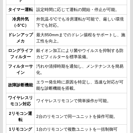
ト
タイマー運転
設定時間に応じて運転の開始・停止が可能。
冷房外気
外気温-5°Cでも冷房運転が可能で、厳しい環境
（-5°C）
下でも対応。
ドレンアップ
最大850mmまでのドレン揚程をサポートし、施
メカ
工性を向上。
ロングライフ
銀イオン加工により菌やウイルスを抑制する防
フィルター
カビフィルターを標準装備。
フィルターサ
汚れや清掃時期を通知し、メンテナンスを簡易
イン
化。
エラー発生時に原因を特定し、迅速な対応が可
故障診断機能
能な診断機能を搭載。
ワイヤレスリ
ワイヤレスリモコンで簡単操作が可能。
モコン対応
2リモコン運
2台のリモコンで同一ユニットを操作可能。
転
1リモコング
1台のリモコンで複数ユニットを一括制御可