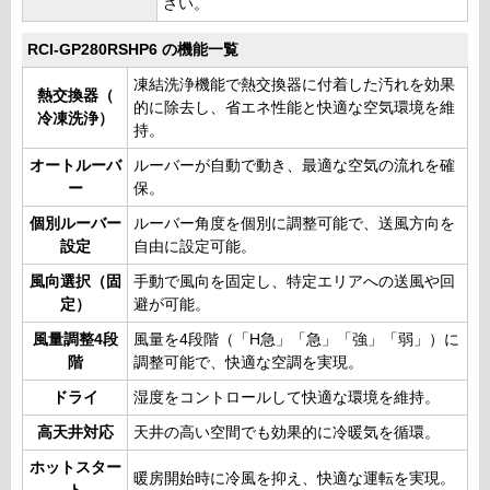
さい。
RCI-GP280RSHP6 の機能一覧
凍結洗浄機能で熱交換器に付着した汚れを効果
熱交換器（
的に除去し、省エネ性能と快適な空気環境を維
冷凍洗浄）
持。
オートルーバ
ルーバーが自動で動き、最適な空気の流れを確
ー
保。
個別ルーバー
ルーバー角度を個別に調整可能で、送風方向を
設定
自由に設定可能。
風向選択（固
手動で風向を固定し、特定エリアへの送風や回
定）
避が可能。
風量調整4段
風量を4段階（「H急」「急」「強」「弱」）に
階
調整可能で、快適な空調を実現。
ドライ
湿度をコントロールして快適な環境を維持。
高天井対応
天井の高い空間でも効果的に冷暖気を循環。
ホットスター
暖房開始時に冷風を抑え、快適な運転を実現。