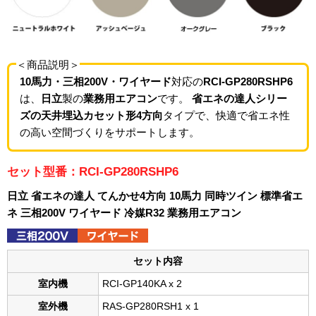
＜商品説明＞
10馬力・三相200V・ワイヤード
対応の
RCI-GP280RSHP6
は、
日立
製の
業務用エアコン
です。
省エネの達人シリー
ズの天井埋込カセット形4方向
タイプで、快適で省エネ性
の高い空間づくりをサポートします。
セット型番：RCI-GP280RSHP6
日立 省エネの達人 てんかせ4方向 10馬力 同時ツイン 標準省エ
ネ 三相200V ワイヤード 冷媒R32 業務用エアコン
セット内容
室内機
RCI-GP140KA x 2
室外機
RAS-GP280RSH1 x 1