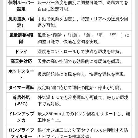
個別ルーバー
ルーバー角度を個別に調整可能で、送風方向を
設定
自由に設定可能。
風向選択（固
手動で風向を固定し、特定エリアへの送風や回
定）
避が可能。
風量調整4段
風量を4段階（「H急」「急」「強」「弱」）に
階
調整可能で、快適な空調を実現。
ドライ
湿度をコントロールして快適な環境を維持。
高天井対応
天井の高い空間でも効果的に冷暖気を循環。
ホットスター
暖房開始時に冷風を抑え、快適な運転を実現。
ト
タイマー運転
設定時間に応じて運転の開始・停止が可能。
冷房外気
外気温-5°Cでも冷房運転が可能で、厳しい環境
（-5°C）
下でも対応。
ドレンアップ
最大850mmまでのドレン揚程をサポートし、施
メカ
工性を向上。
ロングライフ
銀イオン加工により菌やウイルスを抑制する防
フィルター
カビフィルターを標準装備。