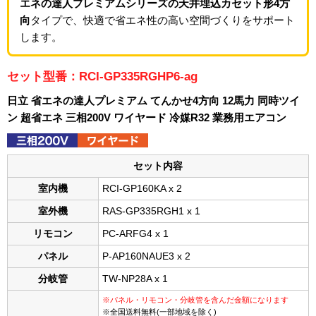
エネの達人プレミアムシリーズの天井埋込カセット形4方
向
タイプで、快適で省エネ性の高い空間づくりをサポート
します。
セット型番：RCI-GP335RGHP6-ag
日立 省エネの達人プレミアム てんかせ4方向 12馬力 同時ツイ
ン 超省エネ 三相200V ワイヤード 冷媒R32 業務用エアコン
セット内容
室内機
RCI-GP160KA x 2
室外機
RAS-GP335RGH1 x 1
リモコン
PC-ARFG4 x 1
パネル
P-AP160NAUE3 x 2
分岐管
TW-NP28A x 1
※パネル・リモコン・分岐管を含んだ金額になります
※全国送料無料(一部地域を除く)