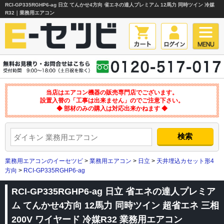
RCI-GP335RGHP6-ag 日立 てんかせ4方向 省エネの達人プレミアム 12馬力 同時ツイン 冷媒
R32｜業務用エアコン
当店はエアコン機器の販売専門店でございます。
設置入替の「工事は出来ません」のでご注意下さい。
◆ 部材のみの購入は対応出来かねます ◆
業務用エアコンのイーセツビ
>
業務用エアコン
>
日立
>
天井埋込カセット形4
方向
>
RCI-GP335RGHP6-ag
RCI-GP335RGHP6-ag 日立 省エネの達人プレミア
ム てんかせ4方向 12馬力 同時ツイン 超省エネ 三相
200V ワイヤード 冷媒R32 業務用エアコン