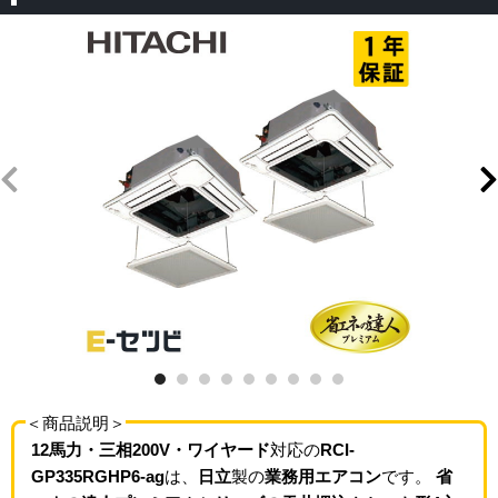
＜商品説明＞
12馬力・三相200V・ワイヤード
対応の
RCI-
GP335RGHP6-ag
は、
日立
製の
業務用エアコン
です。
省