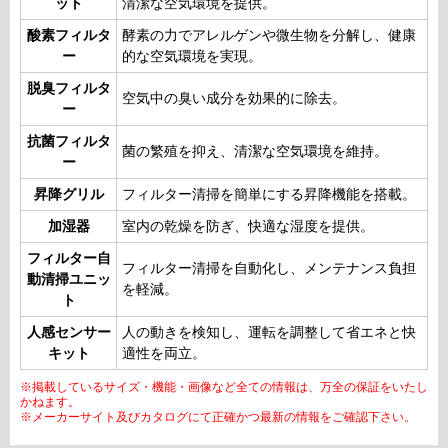
ット
清潔な空気環境を提供。
酸素フィルタ
酵素の力でアレルゲンや微生物を分解し、健康
ー
的な空気環境を実現。
脱臭フィルタ
空気中の臭い成分を効果的に除去。
ー
抗菌フィルタ
菌の繁殖を抑え、清潔な空気環境を維持。
ー
昇降グリル
フィルター清掃を簡単にする昇降機能を搭載。
加湿器
室内の乾燥を防ぎ、快適な湿度を提供。
フィルター自
フィルター清掃を自動化し、メンテナンス負担
動清掃ユニッ
を軽減。
ト
人感センサー
人の動きを検知し、運転を調整して省エネと快
キット
適性を両立。
※掲載しているサイズ・機能・画像など全ての情報は、万全の保証をいたし
かねます。
※メーカーサイト及びカタログにて正確かつ最新の情報をご確認下さい。