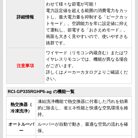
わせて様々な節電が可能！
電力設定値を超える範囲の消費電力をカッ
詳細情報
トし、最大電力量を抑制する「ピークカッ
トモード」。空調能力を常に設定値に抑え
て運転し、節電する「おさえめモード」。
画面も大きく見やすいので、使いやすさも
抜群です。
ワイヤード（リモコン内蔵含む）またはワ
イヤレスリモコンでは、機能が異なる場合
注意事項
がございます。
詳しくはメーカーカタログよりご確認くだ
さい。
RCI-GP335RGHP6-ag の機能一覧
凍結洗浄機能で熱交換器に付着した汚れを効果
熱交換器（
的に除去し、省エネ性能と快適な空気環境を維
冷凍洗浄）
持。
オートルーバ
ルーバーが自動で動き、最適な空気の流れを確
ー
保。