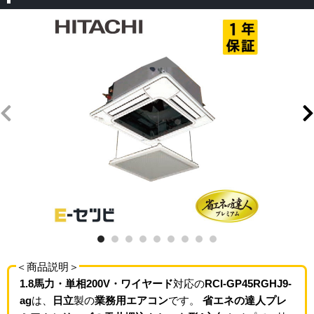
＜商品説明＞
1.8馬力・単相200V・ワイヤード
対応の
RCI-GP45RGHJ9-
ag
は、
日立
製の
業務用エアコン
です。
省エネの達人プレ