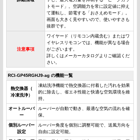
トモード」。空調能力を常に設定値に抑え
て運転し、節電する「おさえめモード」。
画面も大きく見やすいので、使いやすさも
抜群です。
ワイヤード（リモコン内蔵含む）またはワ
イヤレスリモコンでは、機能が異なる場合
注意事項
がございます。
詳しくはメーカーカタログよりご確認くだ
さい。
RCI-GP45RGHJ9-ag の機能一覧
凍結洗浄機能で熱交換器に付着した汚れを効果
熱交換器（
的に除去し、省エネ性能と快適な空気環境を維
冷凍洗浄）
持。
オートルーバ
ルーバーが自動で動き、最適な空気の流れを確
ー
保。
個別ルーバー
ルーバー角度を個別に調整可能で、送風方向を
設定
自由に設定可能。