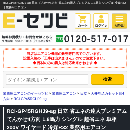
RCI-GP45RGHJ9-ag 日立 てんかせ4方向 省エネの達人プレミアム 1.8馬力 シングル 冷媒R32
｜業務用エアコン
当店はエアコン機器の販売専門店でございます。
設置入替の「工事は出来ません」のでご注意下さい。
◆ 部材のみの購入は対応出来かねます ◆
業務用エアコンのイーセツビ
>
業務用エアコン
>
日立
>
天井埋込カセット形4
方向
>
RCI-GP45RGHJ9-ag
RCI-GP45RGHJ9-ag 日立 省エネの達人プレミアム
てんかせ4方向 1.8馬力 シングル 超省エネ 単相
200V ワイヤード 冷媒R32 業務用エアコン