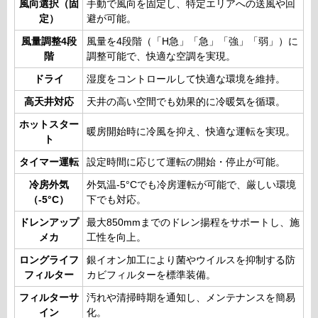
風向選択（固
手動で風向を固定し、特定エリアへの送風や回
定）
避が可能。
風量調整4段
風量を4段階（「H急」「急」「強」「弱」）に
階
調整可能で、快適な空調を実現。
ドライ
湿度をコントロールして快適な環境を維持。
高天井対応
天井の高い空間でも効果的に冷暖気を循環。
ホットスター
暖房開始時に冷風を抑え、快適な運転を実現。
ト
タイマー運転
設定時間に応じて運転の開始・停止が可能。
冷房外気
外気温-5°Cでも冷房運転が可能で、厳しい環境
（-5°C）
下でも対応。
ドレンアップ
最大850mmまでのドレン揚程をサポートし、施
メカ
工性を向上。
ロングライフ
銀イオン加工により菌やウイルスを抑制する防
フィルター
カビフィルターを標準装備。
フィルターサ
汚れや清掃時期を通知し、メンテナンスを簡易
イン
化。