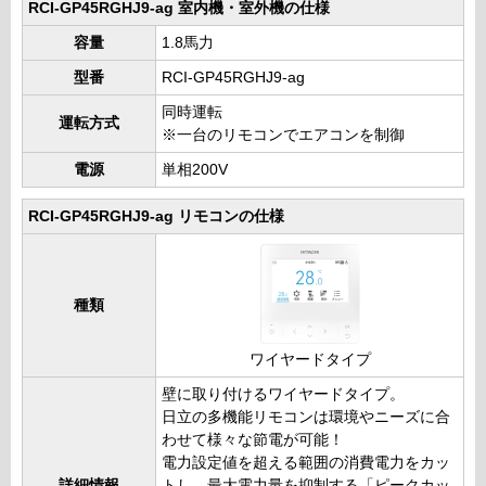
RCI-GP45RGHJ9-ag 室内機・室外機の仕様
容量
1.8馬力
型番
RCI-GP45RGHJ9-ag
同時運転
運転方式
※一台のリモコンでエアコンを制御
電源
単相200V
RCI-GP45RGHJ9-ag リモコンの仕様
種類
ワイヤードタイプ
壁に取り付けるワイヤードタイプ。
日立の多機能リモコンは環境やニーズに合
わせて様々な節電が可能！
電力設定値を超える範囲の消費電力をカッ
詳細情報
トし、最大電力量を抑制する「ピークカッ