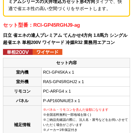
ミアムシリーズの天井埋込カセット形4方向
タイプで、快
適で省エネ性の高い空間づくりをサポートします。
セット型番：RCI-GP45RGHJ9-ag
日立 省エネの達人プレミアム てんかせ4方向 1.8馬力 シングル
超省エネ 単相200V ワイヤード 冷媒R32 業務用エアコン
セット内容
室内機
RCI-GP45KA x 1
室外機
RAS-GP45RGHJ2 x 1
リモコン
PC-ARFG4 x 1
パネル
P-AP160NAUE3 x 1
※パネル・リモコンを含んだ金額になります
※全国送料無料(一部地域を除く)
※ご納品先確認の際に、法人名・屋号などをお伺いさせて
補足情報
いただく場合がございます
※メーカー1年保証付き