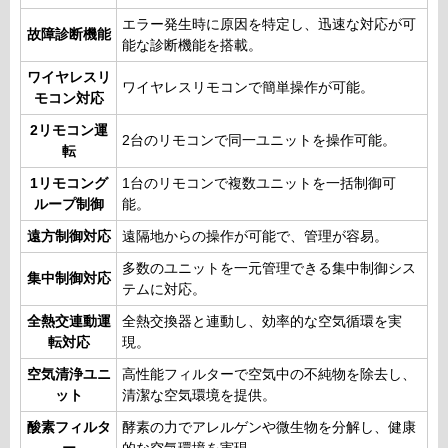
エラー発生時に原因を特定し、迅速な対応が可
故障診断機能
能な診断機能を搭載。
ワイヤレスリ
ワイヤレスリモコンで簡単操作が可能。
モコン対応
2リモコン運
2台のリモコンで同一ユニットを操作可能。
転
1リモコング
1台のリモコンで複数ユニットを一括制御可
ループ制御
能。
遠方制御対応
遠隔地からの操作が可能で、管理が容易。
多数のユニットを一元管理できる集中制御シス
集中制御対応
テムに対応。
全熱交連動運
全熱交換器と連動し、効率的な空気循環を実
転対応
現。
空気清浄ユニ
高性能フィルターで空気中の不純物を除去し、
ット
清潔な空気環境を提供。
酸素フィルタ
酵素の力でアレルゲンや微生物を分解し、健康