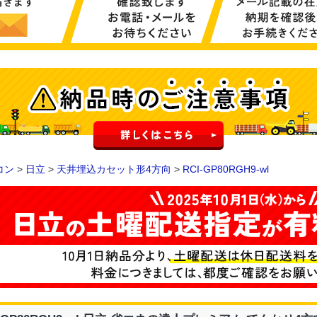
コン
>
日立
>
天井埋込カセット形4方向
>
RCI-GP80RGH9-wl