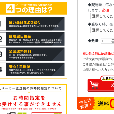
◆
配達時ご不在
します。
必須
◆
受取り時、傷
◆数量
※ご注文時に納品日の
ご注文後のお電話にて
ご希望の納品日がござ
由記入欄へご入力くだ