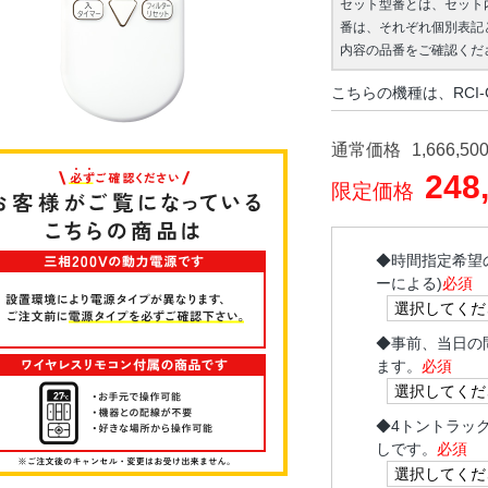
セット型番とは、セット
番は、それぞれ個別表記
内容の品番をご確認くだ
こちらの機種は、RCI-
通常価格
1,666,50
248
限定価格
◆
時間指定希望
ーによる)
必須
◆
事前、当日の
ます。
必須
◆
4トントラッ
しです。
必須