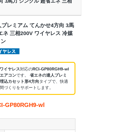
方向 3馬力 シングル 超省エネ 三相
プレミアム てんかせ4方向 3馬
エネ 三相200V ワイヤレス 冷媒
コン
・ワイヤレス
対応の
RCI-GP80RGH9-wl
エアコン
です。
省エネの達人プレミ
埋込カセット形4方向
タイプで、快適
間づくりをサポートします。
GP80RGH9-wl