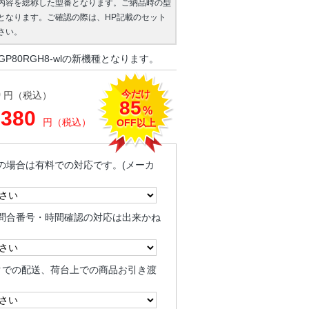
内容を総称した型番となります。ご納品時の型
となります。ご確認の際は、HP記載のセット
さい。
GP80RGH8-wlの新機種となります。
今だけ
0
円（税込）
85
%
,380
円（税込）
OFF以上
の場合は有料での対応です。(メーカ
問合番号・時間確認の対応は出来かね
クでの配送、荷台上での商品お引き渡