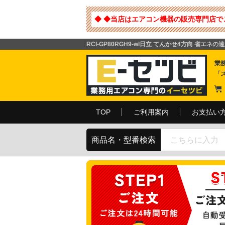
◆ ◆当店はエアコン機器の販売専門店で
RCI-GP80RGH9-wl日立 てんかせ4方向 省エネ
業
「
TOP
ご利用案内
お支払い
商品名・型番検索