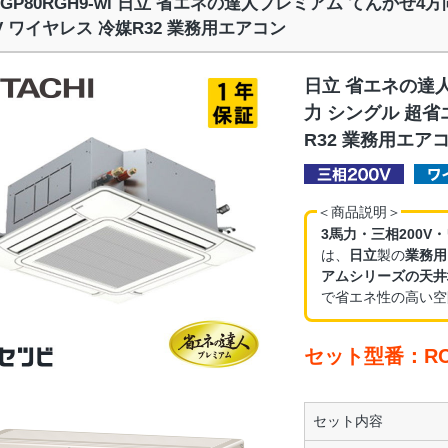
I-GP80RGH9-wl 日立 省エネの達人プレミアム てんかせ4
0V ワイヤレス 冷媒R32 業務用エアコン
日立 省エネの達人
力 シングル 超省
R32 業務用エア
＜商品説明＞
3馬力・三相200V
は、
日立
製の
業務用
アムシリーズの天井
で省エネ性の高い空
セット型番：RCI-
セット内容