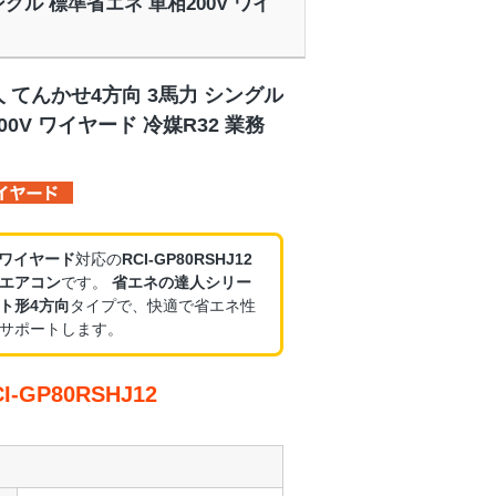
シングル 標準省エネ 単相200V ワイ
 てんかせ4方向 3馬力 シングル
0V ワイヤード 冷媒R32 業務
・ワイヤード
対応の
RCI-GP80RSHJ12
エアコン
です。
省エネの達人シリー
ト形4方向
タイプで、快適で省エネ性
サポートします。
GP80RSHJ12