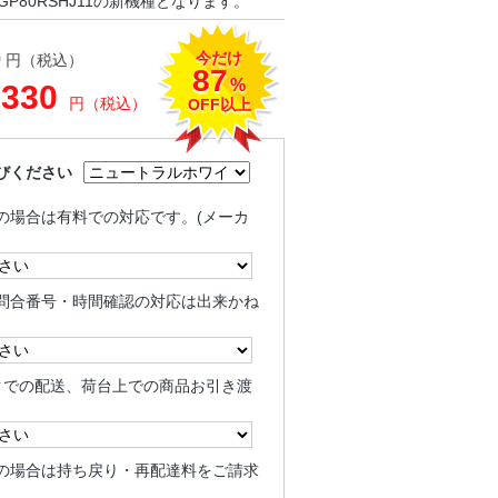
GP80RSHJ11の新機種となります。
今だけ
0
円（税込）
87
%
,330
円（税込）
OFF以上
びください
の場合は有料での対応です。(メーカ
問合番号・時間確認の対応は出来かね
クでの配送、荷台上での商品お引き渡
の場合は持ち戻り・再配達料をご請求