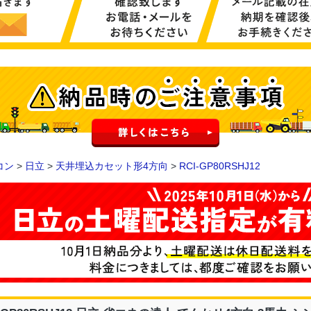
コン
>
日立
>
天井埋込カセット形4方向
>
RCI-GP80RSHJ12