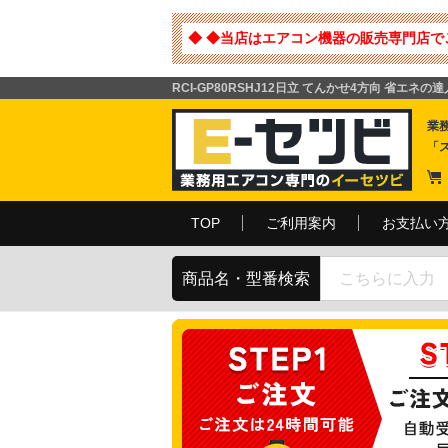
◆ ◆当店はエアコン機器の販売専門店で
RCI-GP80RSHJ12日立 てんかせ4方向 省エネの
業
「
TOP
ご利用案内
お支払い
商品名・型番検索