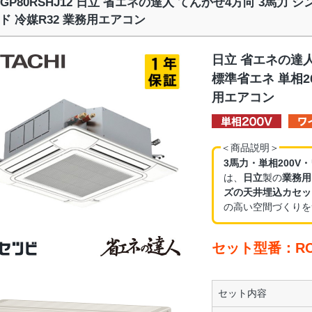
I-GP80RSHJ12 日立 省エネの達人 てんかせ4方向 3馬力 
ド 冷媒R32 業務用エアコン
日立 省エネの達人
標準省エネ 単相20
用エアコン
＜商品説明＞
3馬力・単相200V
は、
日立
製の
業務用
ズの天井埋込カセッ
の高い空間づくりを
セット型番：RCI-
セット内容