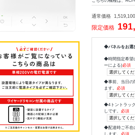
こちらの機種は、RCI-
通常価格
1,519,10
191
限定価格
◆パネルをお選
◆
時間指定希望
ーによる)
必須
◆
事前、当日の
ます。
必須
◆
4トントラッ
しです。
必須
◆
配達時ご不在
します。
必須