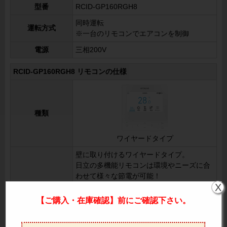
型番
RCID-GP160RGH8
同時運転
運転方式
※一台のリモコンでエアコンを制御
電源
三相200V
RCID-GP160RGH8 リモコンの仕様
種類
ワイヤードタイプ
壁に取り付けるワイヤードタイプ。
日立の多機能リモコンは環境やニーズに合
わせて様々な節電が可能！
X
電力設定値を超える範囲の消費電力をカッ
詳細情報
トし、最大電力量を抑制する「ピークカッ
【ご購入・在庫確認】前にご確認下さい。
トモード」。空調能力を常に設定値に抑え
て運転し、節電する「おさえめモード」。