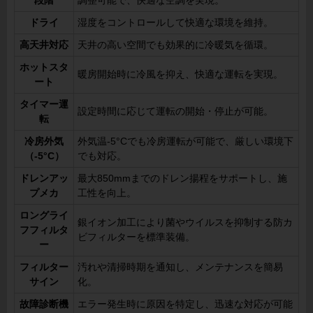
段階
調整可能で、快適な空調を実現。
ドライ
湿度をコントロールして快適な環境を維持。
高天井対応
天井の高い空間でも効果的に冷暖気を循環。
ホットスタ
暖房開始時に冷風を抑え、快適な運転を実現。
ート
タイマー運
設定時間に応じて運転の開始・停止が可能。
転
冷房外気
外気温-5°Cでも冷房運転が可能で、厳しい環境下
（-5°C）
でも対応。
ドレンアッ
最大850mmまでのドレン揚程をサポートし、施
プメカ
工性を向上。
ロングライ
銀イオン加工により菌やウイルスを抑制する防カ
フフィルタ
ビフィルターを標準装備。
ー
フィルター
汚れや清掃時期を通知し、メンテナンスを簡易
サイン
化。
故障診断機
エラー発生時に原因を特定し、迅速な対応が可能