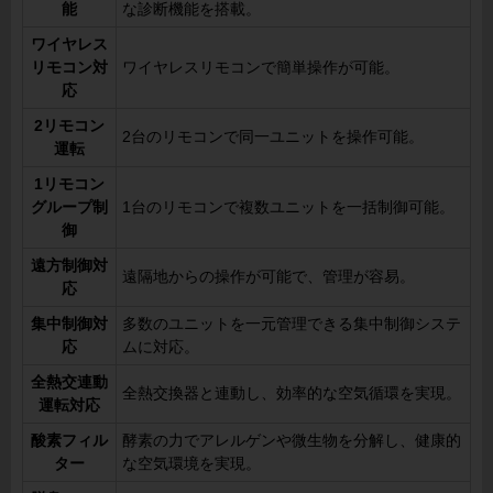
能
な診断機能を搭載。
ワイヤレス
リモコン対
ワイヤレスリモコンで簡単操作が可能。
応
2リモコン
2台のリモコンで同一ユニットを操作可能。
運転
1リモコン
グループ制
1台のリモコンで複数ユニットを一括制御可能。
御
遠方制御対
遠隔地からの操作が可能で、管理が容易。
応
集中制御対
多数のユニットを一元管理できる集中制御システ
応
ムに対応。
全熱交連動
全熱交換器と連動し、効率的な空気循環を実現。
運転対応
酸素フィル
酵素の力でアレルゲンや微生物を分解し、健康的
ター
な空気環境を実現。