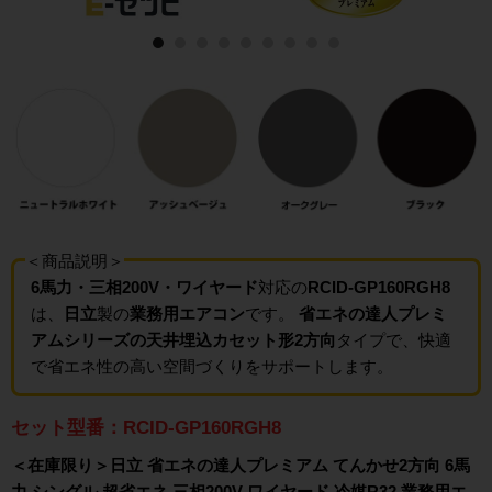
＜商品説明＞
6馬力・三相200V・ワイヤード
対応の
RCID-GP160RGH8
は、
日立
製の
業務用エアコン
です。
省エネの達人プレミ
アムシリーズの天井埋込カセット形2方向
タイプで、快適
で省エネ性の高い空間づくりをサポートします。
セット型番：RCID-GP160RGH8
＜在庫限り＞日立 省エネの達人プレミアム てんかせ2方向 6馬
力 シングル 超省エネ 三相200V ワイヤード 冷媒R32 業務用エ