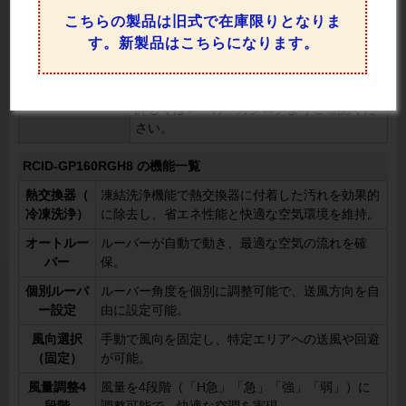
画面も大きく見やすいので、使いやすさも
こちらの製品は旧式で在庫限りとなりま
抜群です。
す。新製品はこちらになります。
ワイヤード（リモコン内蔵含む）またはワ
イヤレスリモコンでは、機能が異なる場合
注意事項
がございます。
詳しくはメーカーカタログよりご確認くだ
さい。
RCID-GP160RGH8 の機能一覧
熱交換器（
凍結洗浄機能で熱交換器に付着した汚れを効果的
冷凍洗浄）
に除去し、省エネ性能と快適な空気環境を維持。
オートルー
ルーバーが自動で動き、最適な空気の流れを確
バー
保。
個別ルーバ
ルーバー角度を個別に調整可能で、送風方向を自
ー設定
由に設定可能。
風向選択
手動で風向を固定し、特定エリアへの送風や回避
（固定）
が可能。
風量調整4
風量を4段階（「H急」「急」「強」「弱」）に