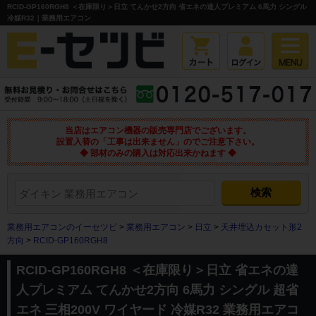
RCID-GP160RGH8 ＜在庫限り＞日立 てんかせ2方向 省エネの達人プレミアム 6馬力 シングル
冷媒R32｜業務用エアコン
当店はエアコン機器の販売専門店でございます。
設置入替の「工事は出来ません」のでご注意下さい。
◆ 部材のみの購入は対応出来かねます ◆
業務用エアコンのイーセツビ
>
業務用エアコン
>
日立
>
天井埋込カセット形2
方向
>
RCID-GP160RGH8
RCID-GP160RGH8 ＜在庫限り＞日立 省エネの達
人プレミアム てんかせ2方向 6馬力 シングル 超省
エネ 三相200V ワイヤード 冷媒R32 業務用エアコ