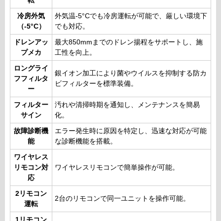
転
冷房外気
外気温-5°Cでも冷房運転が可能で、厳しい環境下
（-5°C）
でも対応。
ドレンアッ
最大850mmまでのドレン揚程をサポートし、施
プメカ
工性を向上。
ロングライ
銀イオン加工により菌やウイルスを抑制する防カ
フフィルタ
ビフィルターを標準装備。
ー
フィルター
汚れや清掃時期を通知し、メンテナンスを簡易
サイン
化。
故障診断機
エラー発生時に原因を特定し、迅速な対応が可能
能
な診断機能を搭載。
ワイヤレス
リモコン対
ワイヤレスリモコンで簡単操作が可能。
応
2リモコン
2台のリモコンで同一ユニットを操作可能。
運転
1リモコン