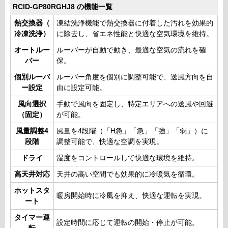
RCID-GP80RGHJ8 の機能一覧
熱交換器（
凍結洗浄機能で熱交換器に付着した汚れを効果的
冷凍洗浄）
に除去し、省エネ性能と快適な空気環境を維持。
オートルー
ルーバーが自動で動き、最適な空気の流れを確
バー
保。
個別ルーバ
ルーバー角度を個別に調整可能で、送風方向を自
ー設定
由に設定可能。
風向選択
手動で風向を固定し、特定エリアへの送風や回避
（固定）
が可能。
風量調整4
風量を4段階（「H急」「急」「強」「弱」）に
段階
調整可能で、快適な空調を実現。
ドライ
湿度をコントロールして快適な環境を維持。
高天井対応
天井の高い空間でも効果的に冷暖気を循環。
ホットスタ
暖房開始時に冷風を抑え、快適な運転を実現。
ート
タイマー運
設定時間に応じて運転の開始・停止が可能。