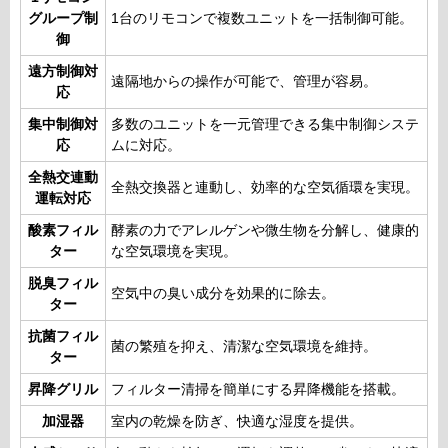
グループ制
1台のリモコンで複数ユニットを一括制御可能。
御
遠方制御対
遠隔地からの操作が可能で、管理が容易。
応
集中制御対
多数のユニットを一元管理できる集中制御システ
応
ムに対応。
全熱交連動
全熱交換器と連動し、効率的な空気循環を実現。
運転対応
酸素フィル
酵素の力でアレルゲンや微生物を分解し、健康的
ター
な空気環境を実現。
脱臭フィル
空気中の臭い成分を効果的に除去。
ター
抗菌フィル
菌の繁殖を抑え、清潔な空気環境を維持。
ター
昇降グリル
フィルター清掃を簡単にする昇降機能を搭載。
加湿器
室内の乾燥を防ぎ、快適な湿度を提供。