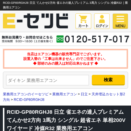
RCID-GP80RGHJ8 日立 てんかせ2方向 省エネの達人プレミアム 3馬力 シングル 冷媒R32｜業
務用エアコン
当店はエアコン機器の販売専門店でございます。
設置入替の「工事は出来ません」のでご注意下さい。
◆ 部材のみの購入は対応出来かねます ◆
業務用エアコンのイーセツビ
>
業務用エアコン
>
日立
>
天井埋込カセット形2
方向
>
RCID-GP80RGHJ8
RCID-GP80RGHJ8 日立 省エネの達人プレミアム
てんかせ2方向 3馬力 シングル 超省エネ 単相200V
ワイヤード 冷媒R32 業務用エアコン