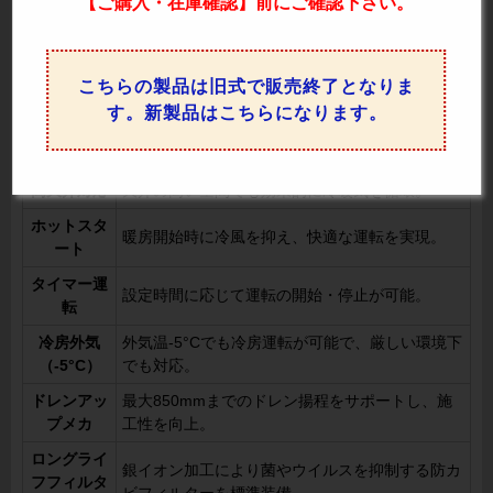
【ご購入・在庫確認】前にご確認下さい。
バー
保。
風向選択
手動で風向を固定し、特定エリアへの送風や回避
（固定）
が可能。
こちらの製品は旧式で販売終了となりま
風量調整4
風量を4段階（「H急」「急」「強」「弱」）に
す。新製品はこちらになります。
段階
調整可能で、快適な空調を実現。
ドライ
湿度をコントロールして快適な環境を維持。
高天井対応
天井の高い空間でも効果的に冷暖気を循環。
ホットスタ
暖房開始時に冷風を抑え、快適な運転を実現。
ート
タイマー運
設定時間に応じて運転の開始・停止が可能。
転
冷房外気
外気温-5°Cでも冷房運転が可能で、厳しい環境下
（-5°C）
でも対応。
ドレンアッ
最大850mmまでのドレン揚程をサポートし、施
プメカ
工性を向上。
ロングライ
銀イオン加工により菌やウイルスを抑制する防カ
フフィルタ