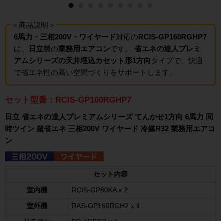
＜商品説明＞
6馬力・三相200V・ワイヤード
対応の
RCIS-GP160RGHP7
は、
日立
製の
業務用エアコン
です。
省エネの達人プレミ
アムシリーズの天井埋込カセット形1方向
タイプで、快適
で省エネ性の高い空間づくりをサポートします。
セット型番：RCIS-GP160RGHP7
日立 省エネの達人プレミアムシリーズ てんかせ1方向 6馬力 同
時ツイン 超省エネ 三相200V ワイヤード 冷媒R32 業務用エアコ
ン
セット内容
室内機
RCIS-GP80KA x 2
室外機
RAS-GP160RGH2 x 1