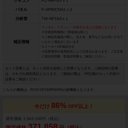
リモコン
PC-ARFG3 x 1
パネル
P-AP80CNA1 x 2
分岐管
TW-NP16A x 1
※パネル・リモコン・分岐管を含んだ金額になります
※全国送料無料(一部地域を除く)
※ご納品先確認の際に、法人名・屋号などをお伺いさせて
補足情報
いただく場合がございます
※メーカー1年保証付き
※設置環境や使用状況により注意点があります。ご注文前
に据付説明書・取扱説明書をご確認ください。
セット型番とは、セット内容を総称した型番となります。ご納品時の型番
は、それぞれ個別表記となります。ご確認の際は、HP記載のセット内容の
品番をご確認ください。
こちらの機種は、RCIS-GP160RGHP6の新機種となります。
86%
今だけ
OFF以上！
通常価格
2,663,100円（税込）
371,858
限定価格
円（税込）