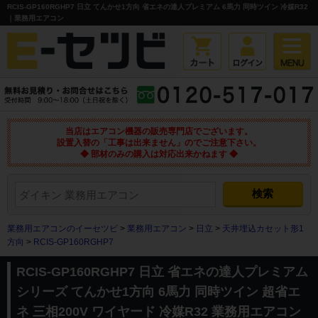
RCIS-GP160RGHP7 日立 てんかせ1方向 省エネの達人プレミアム 6馬力 同時ツイン 冷媒R32
｜業務用エアコン
当店はエアコン機器の販売専門店でございます。
設置入替の「工事は出来ません」のでご注意下さい。
◆ 部材のみの購入は対応出来かねます ◆
業務用エアコンのイーセツビ
>
業務用エアコン
>
日立
>
天井埋込カセット形1
方向
>
RCIS-GP160RGHP7
RCIS-GP160RGHP7 日立 省エネの達人プレミアム
シリーズ てんかせ1方向 6馬力 同時ツイン 超省エ
ネ 三相200V ワイヤード 冷媒R32 業務用エアコン