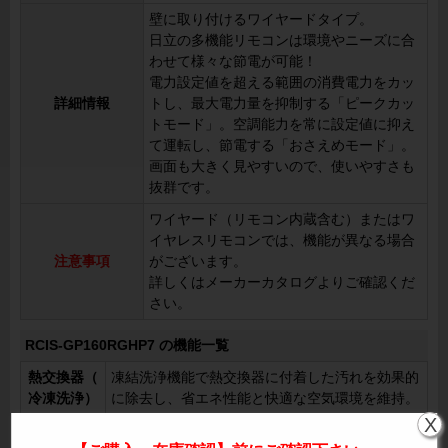
壁に取り付けるワイヤードタイプ。
日立の多機能リモコンは環境やニーズに合
わせて様々な節電が可能！
電力設定値を超える範囲の消費電力をカッ
詳細情報
トし、最大電力量を抑制する「ピークカッ
トモード」。空調能力を常に設定値に抑え
て運転し、節電する「おさえめモード」。
画面も大きく見やすいので、使いやすさも
抜群です。
ワイヤード（リモコン内蔵含む）またはワ
イヤレスリモコンでは、機能が異なる場合
注意事項
がございます。
詳しくはメーカーカタログよりご確認くだ
さい。
RCIS-GP160RGHP7 の機能一覧
熱交換器（
凍結洗浄機能で熱交換器に付着した汚れを効果的
冷凍洗浄）
に除去し、省エネ性能と快適な空気環境を維持。
X
オートルー
ルーバーが自動で動き、最適な空気の流れを確