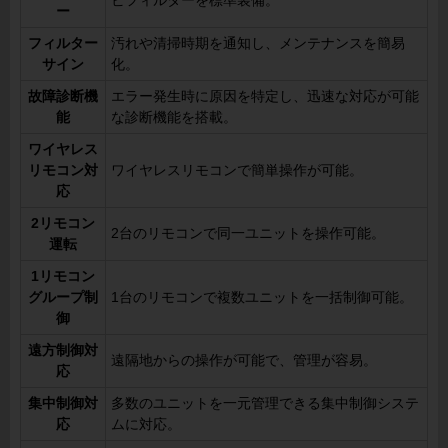
ビフィルターを標準装備。
ー
フィルター
汚れや清掃時期を通知し、メンテナンスを簡易
サイン
化。
故障診断機
エラー発生時に原因を特定し、迅速な対応が可能
能
な診断機能を搭載。
ワイヤレス
リモコン対
ワイヤレスリモコンで簡単操作が可能。
応
2リモコン
2台のリモコンで同一ユニットを操作可能。
運転
1リモコン
グループ制
1台のリモコンで複数ユニットを一括制御可能。
御
遠方制御対
遠隔地からの操作が可能で、管理が容易。
応
集中制御対
多数のユニットを一元管理できる集中制御システ
応
ムに対応。