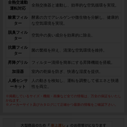
全熱交連動
全熱交換器と連動し、効率的な空気循環を実現。
運転対応
酸素フィル
酵素の力でアレルゲンや微生物を分解し、健康的
ター
な空気環境を実現。
脱臭フィル
空気中の臭い成分を効果的に除去。
ター
抗菌フィル
菌の繁殖を抑え、清潔な空気環境を維持。
ター
昇降グリル
フィルター清掃を簡単にする昇降機能を搭載。
加湿器
室内の乾燥を防ぎ、快適な湿度を提供。
人感センサ
人の動きを検知し、運転を調整して省エネと快適
ーキット
性を両立。
※掲載しているサイズ・機能・画像など全ての情報は、万全の保証をいたし
かねます。
※メーカーサイト及びカタログにて正確かつ最新の情報をご確認下さい。