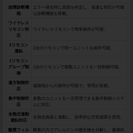
故障診断機
エラー発生時に原因を特定し、迅速な対応が可能
能
な診断機能を搭載。
ワイヤレス
リモコン対
ワイヤレスリモコンで簡単操作が可能。
応
2リモコン
2台のリモコンで同一ユニットを操作可能。
運転
1リモコン
グループ制
1台のリモコンで複数ユニットを一括制御可能。
御
遠方制御対
遠隔地からの操作が可能で、管理が容易。
応
集中制御対
多数のユニットを一元管理できる集中制御システ
応
ムに対応。
全熱交連動
全熱交換器と連動し、効率的な空気循環を実現。
運転対応
酸素フィル
酵素の力でアレルゲンや微生物を分解し、健康的