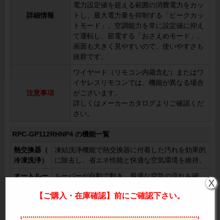
電力設定値を超える範囲の消費電力をカッ
詳細情報
トし、最大電力量を抑制する「ピークカッ
トモード」。空調能力を常に設定値に抑え
て運転し、節電する「おさえめモード」。
画面も大きく見やすいので、使いやすさも
抜群です。
ワイヤード（リモコン内蔵含む）またはワ
イヤレスリモコンでは、機能が異なる場合
注意事項
がございます。
詳しくはメーカーカタログよりご確認くだ
さい。
RPC-GP112RHNP4 の機能一覧
熱交換器（
凍結洗浄機能で熱交換器に付着した汚れを効果的
冷凍洗浄）
に除去し、省エネ性能と快適な空気環境を維持。
オートルー
ルーバーが自動で動き、最適な空気の流れを確
X
バー
保。
【ご購入・在庫確認】前にご確認下さい。
風向選択
手動で風向を固定し、特定エリアへの送風や回避
（固定）
が可能。