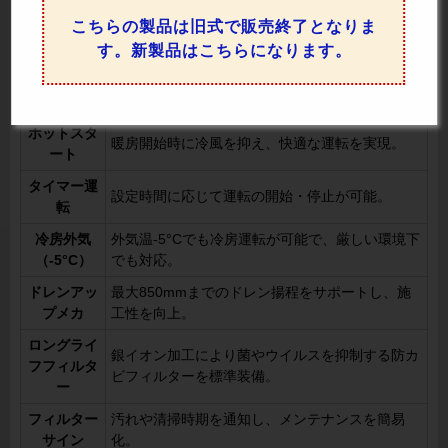
風量調整4
風量を4段階（「H急」「急」「強」「弱」）に
こちらの製品は旧式で販売終了となりま
段階
調整可能で、快適な空調を実現。
す。新製品はこちらになります。
ドライ
湿度をコントロールして快適な環境を維持。
高天井対応
天井の高い空間でも効果的に冷暖気を循環。
ホットスタ
暖房開始時に冷風を抑え、快適な運転を実現。
ート
タイマー運
設定時間に応じて運転の開始・停止が可能。
転
冷房外気
外気温-5°Cでも冷房運転が可能で、厳しい環境下
（-5°C）
でも対応。
ドレンアッ
最大850mmまでのドレン揚程をサポートし、施
プメカ
工性を向上。
ロングライ
銀イオン加工により菌やウイルスを抑制する防カ
フフィルタ
ビフィルターを標準装備。
ー
フィルター
汚れや清掃時期を通知し、メンテナンスを簡易
サイン
化。