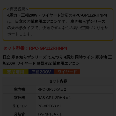
＜商品説明＞
4馬力・三相200V・ワイヤード
対応の
RPC-GP112RHNP4
は、
日立
製の
業務用エアコン
です。
寒さ知らずシリーズ
の天吊形
タイプで、快適で省エネ性の高い空間づくりをサ
ポートします。
セット型番：RPC-GP112RHNP4
日立 寒さ知らずシリーズ てんつり 4馬力 同時ツイン 寒冷地 三
相200V ワイヤード 冷媒R32 業務用エアコン
セット内容
室内機
RPC-GP56KA x 2
室外機
RAS-GP112RHN x 1
リモコン
PC-ARFG3 x 1
分岐管
TW-NP16A x 1