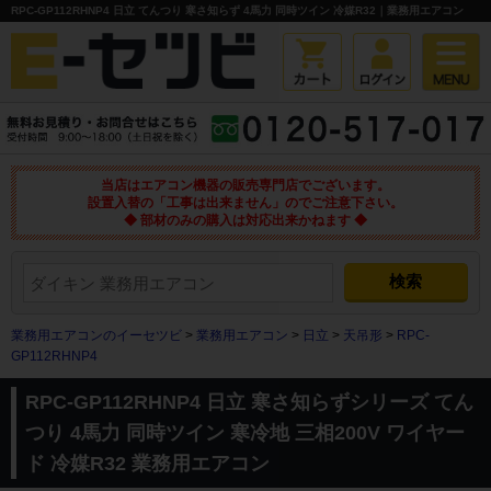
RPC-GP112RHNP4 日立 てんつり 寒さ知らず 4馬力 同時ツイン 冷媒R32｜業務用エアコン
当店はエアコン機器の販売専門店でございます。
設置入替の「工事は出来ません」のでご注意下さい。
◆ 部材のみの購入は対応出来かねます ◆
業務用エアコンのイーセツビ
>
業務用エアコン
>
日立
>
天吊形
>
RPC-
GP112RHNP4
RPC-GP112RHNP4 日立 寒さ知らずシリーズ てん
つり 4馬力 同時ツイン 寒冷地 三相200V ワイヤー
ド 冷媒R32 業務用エアコン