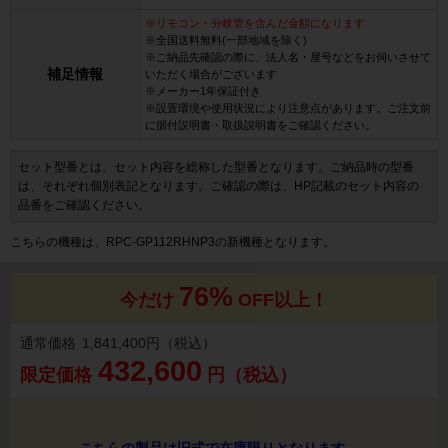
※リモコン・分岐管を含んだ金額になります
※全国送料無料(一部地域を除く)
※ご納品先確認の際に、法人名・屋号などをお伺いさせて
補足情報
いただく場合がございます
※メーカー1年保証付き
※設置環境や使用状況により注意点があります。ご注文前
に据付説明書・取扱説明書をご確認ください。
セット型番とは、セット内容を総称した型番となります。ご納品時の型番
は、それぞれ個別表記となります。ご確認の際は、HP記載のセット内容の
品番をご確認ください。
こちらの機種は、RPC-GP112RHNP3の新機種となります。
76%
今だけ
OFF以上！
通常価格
1,841,400円（税込）
432,600
限定価格
円（税込）