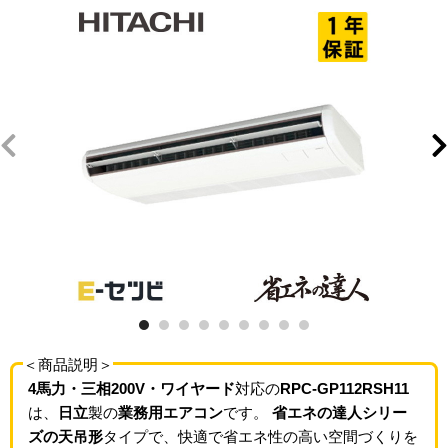
＜商品説明＞
4馬力・三相200V・ワイヤード
対応の
RPC-GP112RSH11
は、
日立
製の
業務用エアコン
です。
省エネの達人シリー
ズの天吊形
タイプで、快適で省エネ性の高い空間づくりを