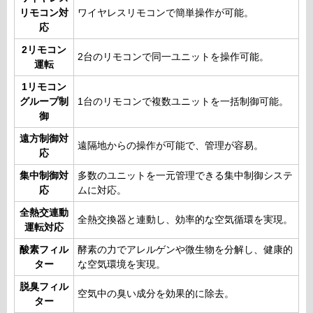
リモコン対
ワイヤレスリモコンで簡単操作が可能。
応
2リモコン
2台のリモコンで同一ユニットを操作可能。
運転
1リモコン
グループ制
1台のリモコンで複数ユニットを一括制御可能。
御
遠方制御対
遠隔地からの操作が可能で、管理が容易。
応
集中制御対
多数のユニットを一元管理できる集中制御システ
応
ムに対応。
全熱交連動
全熱交換器と連動し、効率的な空気循環を実現。
運転対応
酸素フィル
酵素の力でアレルゲンや微生物を分解し、健康的
ター
な空気環境を実現。
脱臭フィル
空気中の臭い成分を効果的に除去。
ター