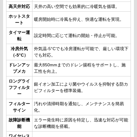
高天井対応
天井の高い空間でも効果的に冷暖気を循環。
ホットスタ
暖房開始時に冷風を抑え、快適な運転を実現。
ート
タイマー運
設定時間に応じて運転の開始・停止が可能。
転
冷房外気
外気温-5°Cでも冷房運転が可能で、厳しい環境下
（-5°C）
でも対応。
ドレンアッ
最大850mmまでのドレン揚程をサポートし、施
プメカ
工性を向上。
ロングライ
銀イオン加工により菌やウイルスを抑制する防カ
フフィルタ
ビフィルターを標準装備。
ー
フィルター
汚れや清掃時期を通知し、メンテナンスを簡易
サイン
化。
故障診断機
エラー発生時に原因を特定し、迅速な対応が可能
能
な診断機能を搭載。
ワイヤレス