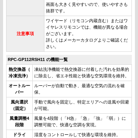
画面も大きく見やすいので、使いやすさも
抜群です。
ワイヤード（リモコン内蔵含む）またはワ
イヤレスリモコンでは、機能が異なる場合
注意事項
がございます。
詳しくはメーカーカタログよりご確認くだ
さい。
RPC-GP112RSH11 の機能一覧
熱交換器（
凍結洗浄機能で熱交換器に付着した汚れを効果的
冷凍洗浄）
に除去し、省エネ性能と快適な空気環境を維持。
オートルー
ルーバーが自動で動き、最適な空気の流れを確
バー
保。
風向選択
手動で風向を固定し、特定エリアへの送風や回避
（固定）
が可能。
風量調整4
風量を4段階（「H急」「急」「強」「弱」）に
段階
調整可能で、快適な空調を実現。
ドライ
湿度をコントロールして快適な環境を維持。