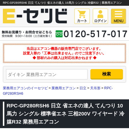
RPC-GP280RSH6 日立 てんつり 省エネの達人 10馬力 シングル 冷媒R32｜業務用エアコン
当店はエアコン機器の販売専門店でございます。
設置入替の「工事は出来ません」のでご注意下さい。
◆ 部材のみの購入は対応出来かねます ◆
業務用エアコンのイーセツビ
>
業務用エアコン
>
日立
>
天吊形
>
RPC-
GP280RSH6
RPC-GP280RSH6 日立 省エネの達人 てんつり 10
馬力 シングル 標準省エネ 三相200V ワイヤード 冷
媒R32 業務用エアコン