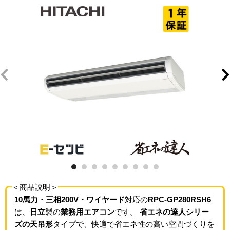
＜商品説明＞
10馬力・三相200V・ワイヤード
対応の
RPC-GP280RSH6
は、
日立
製の
業務用エアコン
です。
省エネの達人シリー
ズの天吊形
タイプで、快適で省エネ性の高い空間づくりを