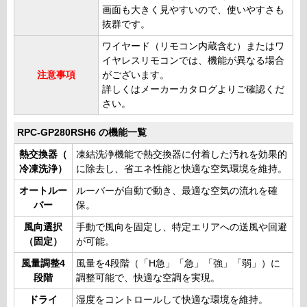
画面も大きく見やすいので、使いやすさも
抜群です。
ワイヤード（リモコン内蔵含む）またはワ
イヤレスリモコンでは、機能が異なる場合
注意事項
がございます。
詳しくはメーカーカタログよりご確認くだ
さい。
RPC-GP280RSH6 の機能一覧
熱交換器（
凍結洗浄機能で熱交換器に付着した汚れを効果的
冷凍洗浄）
に除去し、省エネ性能と快適な空気環境を維持。
オートルー
ルーバーが自動で動き、最適な空気の流れを確
バー
保。
風向選択
手動で風向を固定し、特定エリアへの送風や回避
（固定）
が可能。
風量調整4
風量を4段階（「H急」「急」「強」「弱」）に
段階
調整可能で、快適な空調を実現。
ドライ
湿度をコントロールして快適な環境を維持。