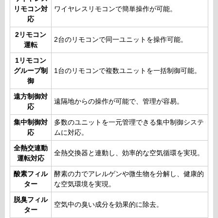
リモコン対
ワイヤレスリモコンで簡単操作が可能。
応
2リモコン
2台のリモコンで同一ユニットを操作可能。
運転
1リモコン
グループ制
1台のリモコンで複数ユニットを一括制御可能。
御
遠方制御対
遠隔地からの操作が可能で、管理が容易。
応
集中制御対
多数のユニットを一元管理できる集中制御システ
応
ムに対応。
全熱交連動
全熱交換器と連動し、効率的な空気循環を実現。
運転対応
酸素フィル
酵素の力でアレルゲンや微生物を分解し、健康的
ター
な空気環境を実現。
脱臭フィル
空気中の臭い成分を効果的に除去。
ター