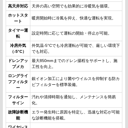
高天井対応
天井の高い空間でも効果的に冷暖気を循環。
ホットスタ
暖房開始時に冷風を抑え、快適な運転を実現。
ート
タイマー運
設定時間に応じて運転の開始・停止が可能。
転
冷房外気
外気温-5°Cでも冷房運転が可能で、厳しい環境下
（-5°C）
でも対応。
ドレンアッ
最大850mmまでのドレン揚程をサポートし、施
プメカ
工性を向上。
ロングライ
銀イオン加工により菌やウイルスを抑制する防カ
フフィルタ
ビフィルターを標準装備。
ー
フィルター
汚れや清掃時期を通知し、メンテナンスを簡易
サイン
化。
故障診断機
エラー発生時に原因を特定し、迅速な対応が可能
能
な診断機能を搭載。
ワイヤレス