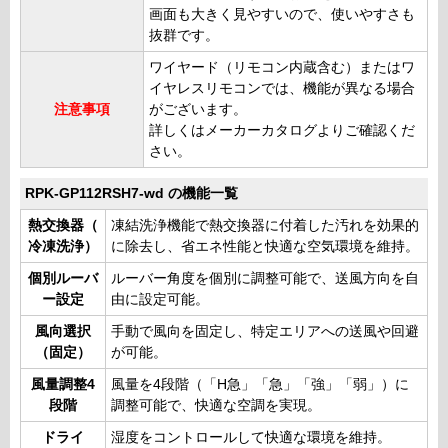
画面も大きく見やすいので、使いやすさも
抜群です。
ワイヤード（リモコン内蔵含む）またはワ
イヤレスリモコンでは、機能が異なる場合
注意事項
がございます。
詳しくはメーカーカタログよりご確認くだ
さい。
RPK-GP112RSH7-wd の機能一覧
熱交換器（
凍結洗浄機能で熱交換器に付着した汚れを効果的
冷凍洗浄）
に除去し、省エネ性能と快適な空気環境を維持。
個別ルーバ
ルーバー角度を個別に調整可能で、送風方向を自
ー設定
由に設定可能。
風向選択
手動で風向を固定し、特定エリアへの送風や回避
（固定）
が可能。
風量調整4
風量を4段階（「H急」「急」「強」「弱」）に
段階
調整可能で、快適な空調を実現。
ドライ
湿度をコントロールして快適な環境を維持。