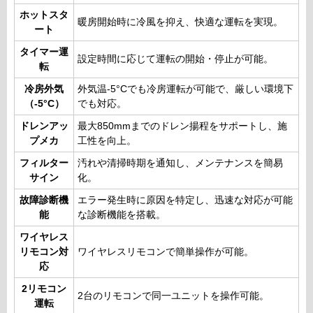
ホットスタ
暖房開始時に冷風を抑え、快適な運転を実現。
ート
タイマー運
設定時間に応じて運転の開始・停止が可能。
転
冷房外気
外気温-5°Cでも冷房運転が可能で、厳しい環境下
（-5°C）
でも対応。
ドレンアッ
最大850mmまでのドレン揚程をサポートし、施
プメカ
工性を向上。
フィルター
汚れや清掃時期を通知し、メンテナンスを簡易
サイン
化。
故障診断機
エラー発生時に原因を特定し、迅速な対応が可能
能
な診断機能を搭載。
ワイヤレス
リモコン対
ワイヤレスリモコンで簡単操作が可能。
応
2リモコン
2台のリモコンで同一ユニットを操作可能。
運転