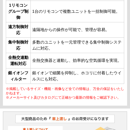
1リモコン
グループ制
1台のリモコンで複数ユニットを一括制御可能。
御
遠方制御対
遠隔地からの操作が可能で、管理が容易。
応
集中制御対
多数のユニットを一元管理できる集中制御システ
応
ムに対応。
全熱交連動
全熱交換器と連動し、効率的な空気循環を実現。
運転対応
銀イオンフ
銀イオンで細菌を抑制し、ホコリに付着したウイ
ィルター
ルスにも対応。
※掲載しているサイズ・機能・画像など全ての情報は、万全の保証をいたし
かねます。
※メーカーサイト及びカタログにて正確かつ最新の情報をご確認下さい。