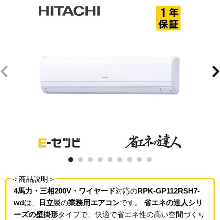
＜商品説明＞
4馬力・三相200V・ワイヤード
対応の
RPK-GP112RSH7-
wd
は、
日立
製の
業務用エアコン
です。
省エネの達人シリ
ーズの壁掛形
タイプで、快適で省エネ性の高い空間づくり