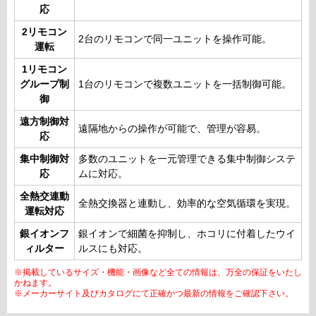
応
2リモコン
2台のリモコンで同一ユニットを操作可能。
運転
1リモコン
グループ制
1台のリモコンで複数ユニットを一括制御可能。
御
遠方制御対
遠隔地からの操作が可能で、管理が容易。
応
集中制御対
多数のユニットを一元管理できる集中制御システ
応
ムに対応。
全熱交連動
全熱交換器と連動し、効率的な空気循環を実現。
運転対応
銀イオンフ
銀イオンで細菌を抑制し、ホコリに付着したウイ
ィルター
ルスにも対応。
※掲載しているサイズ・機能・画像など全ての情報は、万全の保証をいたし
かねます。
※メーカーサイト及びカタログにて正確かつ最新の情報をご確認下さい。