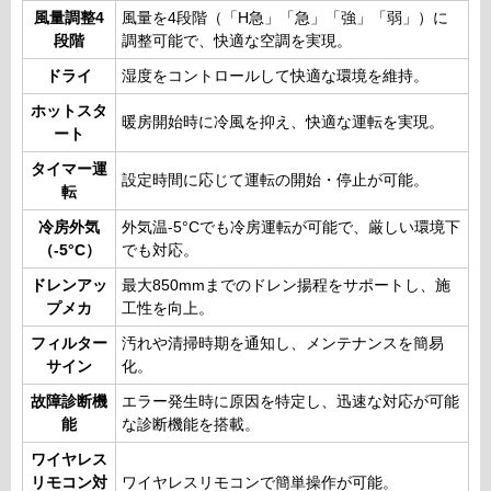
風量調整4
風量を4段階（「H急」「急」「強」「弱」）に
段階
調整可能で、快適な空調を実現。
ドライ
湿度をコントロールして快適な環境を維持。
ホットスタ
暖房開始時に冷風を抑え、快適な運転を実現。
ート
タイマー運
設定時間に応じて運転の開始・停止が可能。
転
冷房外気
外気温-5°Cでも冷房運転が可能で、厳しい環境下
（-5°C）
でも対応。
ドレンアッ
最大850mmまでのドレン揚程をサポートし、施
プメカ
工性を向上。
フィルター
汚れや清掃時期を通知し、メンテナンスを簡易
サイン
化。
故障診断機
エラー発生時に原因を特定し、迅速な対応が可能
能
な診断機能を搭載。
ワイヤレス
リモコン対
ワイヤレスリモコンで簡単操作が可能。