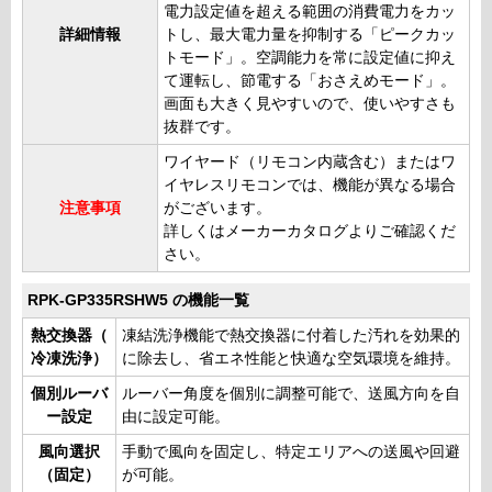
電力設定値を超える範囲の消費電力をカッ
詳細情報
トし、最大電力量を抑制する「ピークカッ
トモード」。空調能力を常に設定値に抑え
て運転し、節電する「おさえめモード」。
画面も大きく見やすいので、使いやすさも
抜群です。
ワイヤード（リモコン内蔵含む）またはワ
イヤレスリモコンでは、機能が異なる場合
注意事項
がございます。
詳しくはメーカーカタログよりご確認くだ
さい。
RPK-GP335RSHW5 の機能一覧
熱交換器（
凍結洗浄機能で熱交換器に付着した汚れを効果的
冷凍洗浄）
に除去し、省エネ性能と快適な空気環境を維持。
個別ルーバ
ルーバー角度を個別に調整可能で、送風方向を自
ー設定
由に設定可能。
風向選択
手動で風向を固定し、特定エリアへの送風や回避
（固定）
が可能。