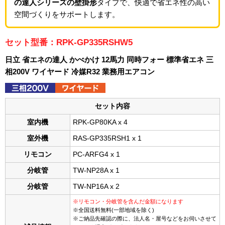
の達人シリーズの壁掛形
タイプで、快適で省エネ性の高い
空間づくりをサポートします。
セット型番：RPK-GP335RSHW5
日立 省エネの達人 かべかけ 12馬力 同時フォー 標準省エネ 三
相200V ワイヤード 冷媒R32 業務用エアコン
セット内容
室内機
RPK-GP80KA x 4
室外機
RAS-GP335RSH1 x 1
リモコン
PC-ARFG4 x 1
分岐管
TW-NP28A x 1
分岐管
TW-NP16A x 2
※リモコン・分岐管を含んだ金額になります
※全国送料無料(一部地域を除く)
※ご納品先確認の際に、法人名・屋号などをお伺いさせて