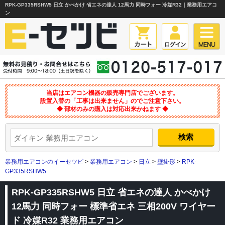
RPK-GP335RSHW5 日立 かべかけ 省エネの達人 12馬力 同時フォー 冷媒R32｜業務用エアコ
ン
当店はエアコン機器の販売専門店でございます。
設置入替の「工事は出来ません」のでご注意下さい。
◆ 部材のみの購入は対応出来かねます ◆
業務用エアコンのイーセツビ
>
業務用エアコン
>
日立
>
壁掛形
>
RPK-
GP335RSHW5
RPK-GP335RSHW5 日立 省エネの達人 かべかけ
12馬力 同時フォー 標準省エネ 三相200V ワイヤー
ド 冷媒R32 業務用エアコン