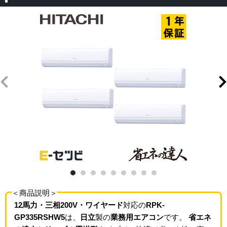
＜商品説明＞
12馬力・三相200V・ワイヤード
対応の
RPK-
GP335RSHW5
は、
日立
製の
業務用エアコン
です。
省エネ