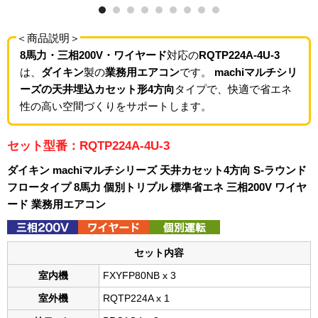
＜商品説明＞
8馬力・三相200V・ワイヤード
対応の
RQTP224A-4U-3
は、
ダイキン
製の
業務用エアコン
です。
machiマルチシリ
ーズの天井埋込カセット形4方向
タイプで、快適で省エネ
性の高い空間づくりをサポートします。
セット型番：RQTP224A-4U-3
ダイキン machiマルチシリーズ 天井カセット4方向 S-ラウンド
フロータイプ 8馬力 個別トリプル 標準省エネ 三相200V ワイヤ
ード 業務用エアコン
セット内容
室内機
FXYFP80NB x 3
室外機
RQTP224A x 1