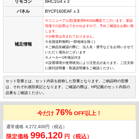
リモコン
BRC1G4 x 3
パネル
BYCP160EAF x 3
※リニューアル型(更新用R410A)機器でございます。新設
現場での設置はできかねますので、予めご確認をお願い致
します。
※分岐管は含まれておりません。
※全国送料無料(一部地域を除く)
補足情報
※ご納品先確認の際に、法人名・屋号などをお伺いさせて
いただく場合がございます
※メーカー1年保証付き
※設置環境や使用状況により注意点があります。ご注文前
に据付説明書・取扱説明書をご確認ください。
セット型番とは、セット内容を総称した型番となります。ご納品時の型番
は、それぞれ個別表記となります。ご確認の際は、HP記載のセット内容の
品番をご確認ください。
76%
今だけ
OFF以上！
通常価格
4,272,400円（税込）
996,120
限定価格
円（税込）