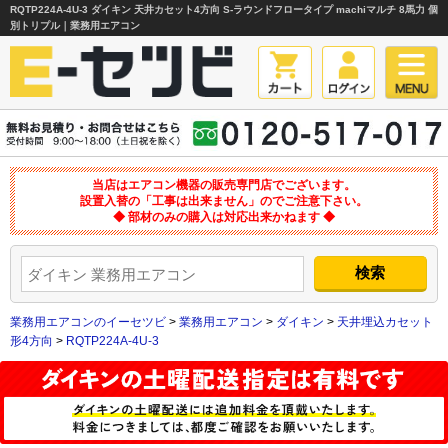
RQTP224A-4U-3 ダイキン 天井カセット4方向 S-ラウンドフロータイプ machiマルチ 8馬力 個
別トリプル｜業務用エアコン
当店はエアコン機器の販売専門店でございます。
設置入替の「工事は出来ません」のでご注意下さい。
◆ 部材のみの購入は対応出来かねます ◆
業務用エアコンのイーセツビ
>
業務用エアコン
>
ダイキン
>
天井埋込カセット
形4方向
>
RQTP224A-4U-3