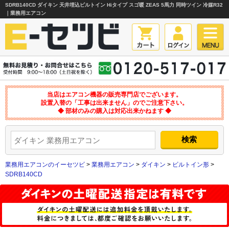
SDRB140CD ダイキン 天井埋込ビルトイン Hiタイプ スゴ暖 ZEAS 5馬力 同時ツイン 冷媒R32
｜業務用エアコン
当店はエアコン機器の販売専門店でございます。
設置入替の「工事は出来ません」のでご注意下さい。
◆ 部材のみの購入は対応出来かねます ◆
業務用エアコンのイーセツビ
>
業務用エアコン
>
ダイキン
>
ビルトイン形
>
SDRB140CD