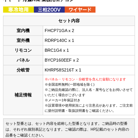
セット内容
室内機
FHCP71GA x 2
室外機
RDRP140C x 1
リモコン
BRC1G4 x 1
パネル
BYCP160EEF x 2
分岐管
KHRP58S216T x 1
※パネル・リモコン・分岐管を含んだ金額になります
※全国送料無料(一部地域を除く)
※ご納品先確認の際に、法人名・屋号などをお伺いさせて
補足情報
いただく場合がございます
※メーカー1年保証付き
※設置環境や使用状況により注意点があります。ご注文前
に据付説明書・取扱説明書をご確認ください。
セット型番とは、セット内容を総称した型番となります。ご納品時の型番
は、それぞれ個別表記となります。ご確認の際は、HP記載のセット内容の
品番をご確認ください。