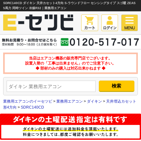
SDRC140CD ダイキン 天井カセット4方向 S-ラウンドフロー センシングタイプ スゴ暖 ZEAS
5馬力 同時ツイン 冷媒R32｜業務用エアコン
当店はエアコン機器の販売専門店でございます。
設置入替の「工事は出来ません」のでご注意下さい。
◆ 部材のみの購入は対応出来かねます ◆
業務用エアコンのイーセツビ
>
業務用エアコン
>
ダイキン
>
天井埋込カセット
形4方向
>
SDRC140CD