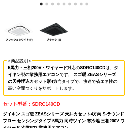
＜商品説明＞
5馬力・三相200V・ワイヤード
対応の
SDRC140CD
は、
ダ
イキン
製の
業務用エアコン
です。
スゴ暖 ZEASシリーズ
の天井埋込カセット形4方向
タイプで、快適で省エネ性の
高い空間づくりをサポートします。
セット型番：SDRC140CD
ダイキン スゴ暖 ZEASシリーズ 天井カセット4方向 S-ラウンド
フロー センシングタイプ 5馬力 同時ツイン 寒冷地 三相200V ワ
イヤード 冷媒R32 業務用エアコン