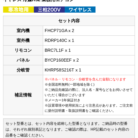
セット内容
室内機
FHCP71GA x 2
室外機
RDRP140C x 1
リモコン
BRC7L1F x 1
パネル
BYCP160EEF x 2
分岐管
KHRP58S216T x 1
※パネル・リモコン・分岐管を含んだ金額になります
※全国送料無料(一部地域を除く)
※ご納品先確認の際に、法人名・屋号などをお伺いさせて
補足情報
いただく場合がございます
※メーカー1年保証付き
※設置環境や使用状況により注意点があります。ご注文前
に据付説明書・取扱説明書をご確認ください。
セット型番とは、セット内容を総称した型番となります。ご納品時の型番
は、それぞれ個別表記となります。ご確認の際は、HP記載のセット内容の
品番をご確認ください。