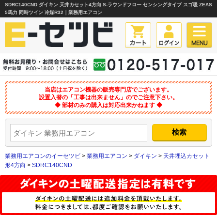
SDRC140CND ダイキン 天井カセット4方向 S-ラウンドフロー センシングタイプ スゴ暖 ZEAS
5馬力 同時ツイン 冷媒R32｜業務用エアコン
当店はエアコン機器の販売専門店でございます。
設置入替の「工事は出来ません」のでご注意下さい。
◆ 部材のみの購入は対応出来かねます ◆
業務用エアコンのイーセツビ
>
業務用エアコン
>
ダイキン
>
天井埋込カセット
形4方向
>
SDRC140CND