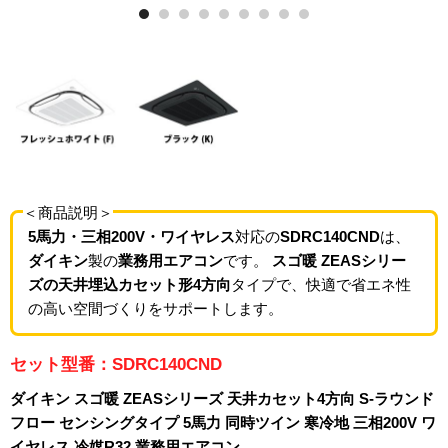
＜商品説明＞
5馬力・三相200V・ワイヤレス
対応の
SDRC140CND
は、
ダイキン
製の
業務用エアコン
です。
スゴ暖 ZEASシリー
ズの天井埋込カセット形4方向
タイプで、快適で省エネ性
の高い空間づくりをサポートします。
セット型番：SDRC140CND
ダイキン スゴ暖 ZEASシリーズ 天井カセット4方向 S-ラウンド
フロー センシングタイプ 5馬力 同時ツイン 寒冷地 三相200V ワ
イヤレス 冷媒R32 業務用エアコン