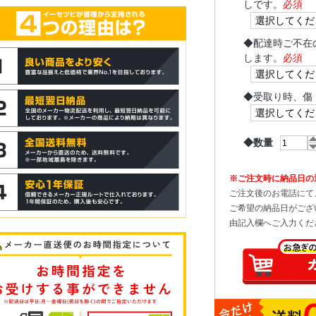
しです。
必須
◆
配達時ご不在
します。
必須
◆
受取り時、傷
◆数量
※ご注文時に納品日の
ご注文後のお電話にて
ご希望の納品日がござ
由記入欄へご入力くだ