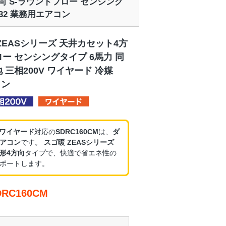
方向 S-ラウンドフロー センシング
R32 業務用エアコン
ZEASシリーズ 天井カセット4方
ロー センシングタイプ 6馬力 同
 三相200V ワイヤード 冷媒
コン
・ワイヤード
対応の
SDRC160CM
は、
ダ
アコン
です。
スゴ暖 ZEASシリーズ
形4方向
タイプで、快適で省エネ性の
ポートします。
C160CM