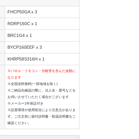
FHCP50GA x 3
RDRP160C x 1
BRC1G4 x 1
BYCP160EEF x 3
KHRP58S316H x 1
※パネル・リモコン・分岐管を含んだ金額に
なります
※全国送料無料(一部地域を除く)
※ご納品先確認の際に、法人名・屋号などを
お伺いさせていただく場合がございます
※メーカー1年保証付き
※設置環境や使用状況により注意点がありま
す。ご注文前に据付説明書・取扱説明書をご
確認ください。