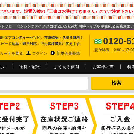
ございます。設置入替の『工事はお受けできません』のでご注意下さい 
ンドフロー センシングタイプ スゴ暖 ZEAS 6馬力 同時トリプル 冷媒R32 業務用エ
務用エアコンのイーセツビ。在庫確認・見積り無料！
0120-5
スピード納品・即日対応」でお客様満足に答えます。
受付時間 9:00～17
カートを見る
ログイン
新規会員登録
方法
送料・配送
よくある質問
お客様の声
特