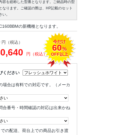
内容を総称した型番となります。ご納品時の型
となります。ご確認の際は、HP記載のセット
さい。
C160BBMの新機種となります。
今だけ
0
円（税込）
60
%
40,640
円（税込）
OFF以上
びください
の場合は有料での対応です。（メーカ
問合番号・時間確認の対応は出来かね
クでの配送、荷台上での商品お引き渡