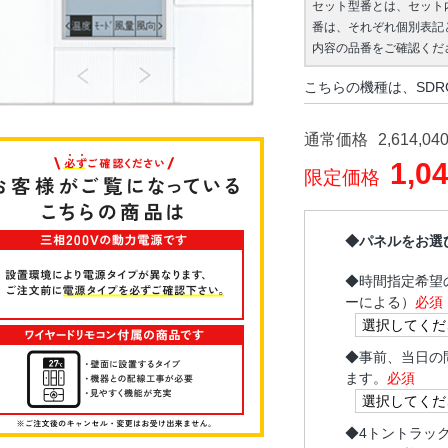
セット型番とは、セット
番は、それぞれ個別表記
内容の品番をご確認くだ
こちらの機種は、SDR
通常価格
2,614,04
1,0
限定価格
◆パネルをお選
◆
時間指定希望
ーによる）
必須
◆
事前、当日の
ます。
必須
◆
4トントラッ