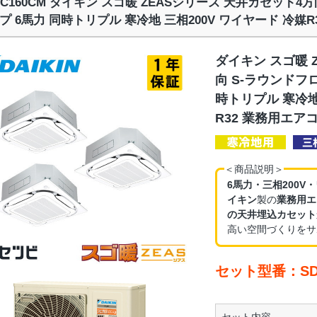
RC160CM ダイキン スゴ暖 ZEASシリーズ 天井カセット4
プ 6馬力 同時トリプル 寒冷地 三相200V ワイヤード 冷媒
ダイキン スゴ暖 
向 S-ラウンドフ
時トリプル 寒冷地
R32 業務用エア
＜商品説明＞
6馬力・三相200V
イキン
製の
業務用エ
の天井埋込カセット
高い空間づくりをサ
セット型番：SDR