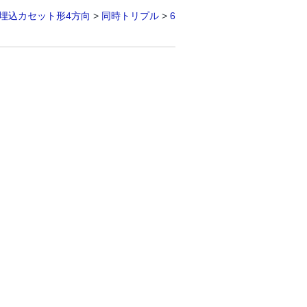
埋込カセット形4方向
>
同時トリプル
>
6