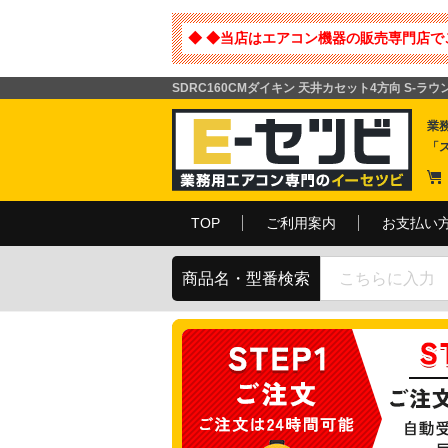
◆ ◆当店はエアコン機器の販売専門店で
SDRC160CMダイキン 天井カセット4方向 S-ラウ
業
「
TOP
ご利用案内
お支払い
商品名・型番検索