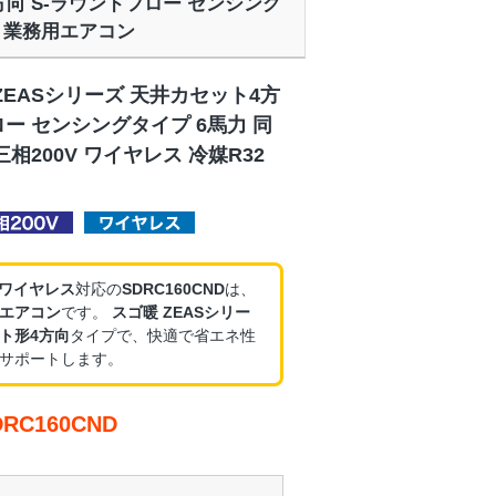
4方向 S-ラウンドフロー センシング
2 業務用エアコン
ZEASシリーズ 天井カセット4方
ロー センシングタイプ 6馬力 同
相200V ワイヤレス 冷媒R32
・ワイヤレス
対応の
SDRC160CND
は、
エアコン
です。
スゴ暖 ZEASシリー
ト形4方向
タイプで、快適で省エネ性
サポートします。
C160CND