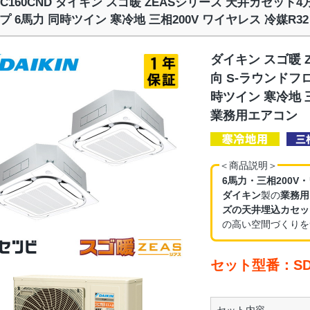
RC160CND ダイキン スゴ暖 ZEASシリーズ 天井カセット
プ 6馬力 同時ツイン 寒冷地 三相200V ワイヤレス 冷媒R3
ダイキン スゴ暖 
向 S-ラウンドフ
時ツイン 寒冷地 三
業務用エアコン
＜商品説明＞
6馬力・三相200V
ダイキン
製の
業務用
ズの天井埋込カセッ
の高い空間づくりを
セット型番：SDR