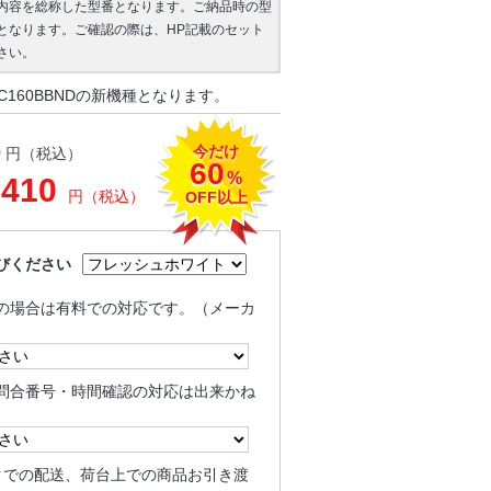
内容を総称した型番となります。ご納品時の型
となります。ご確認の際は、HP記載のセット
さい。
C160BBNDの新機種となります。
今だけ
0
円（税込）
60
%
,410
円（税込）
OFF以上
びください
の場合は有料での対応です。（メーカ
問合番号・時間確認の対応は出来かね
クでの配送、荷台上での商品お引き渡