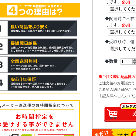
しです。
必須
◆
配達時ご不在
します。
必須
◆
受取り時、傷
◆数量
※ご注文時に納品日の
ご注文後のお電話にて
ご希望の納品日がござ
由記入欄へご入力くだ