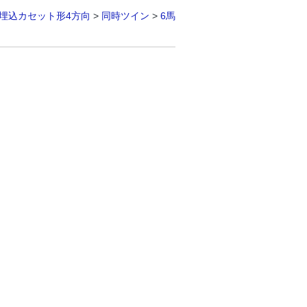
埋込カセット形4方向
>
同時ツイン
>
6馬