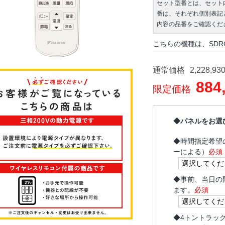
セット型番とは、セット
番は、それぞれ個別表記
内容の品番をご確認くだ
こちらの機種は、SDR
通常価格
2,228,93
884
限定価格
◆パネルをお選
◆
時間指定希望
ーによる）
必須
◆
事前、当日の
ます。
必須
◆
4トントラッ