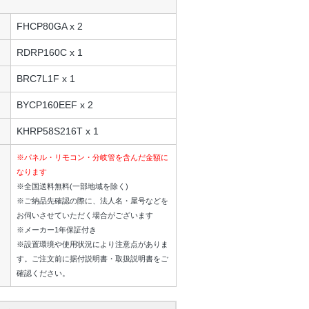
FHCP80GA x 2
RDRP160C x 1
BRC7L1F x 1
BYCP160EEF x 2
KHRP58S216T x 1
※パネル・リモコン・分岐管を含んだ金額に
なります
※全国送料無料(一部地域を除く)
※ご納品先確認の際に、法人名・屋号などを
お伺いさせていただく場合がございます
※メーカー1年保証付き
※設置環境や使用状況により注意点がありま
す。ご注文前に据付説明書・取扱説明書をご
確認ください。