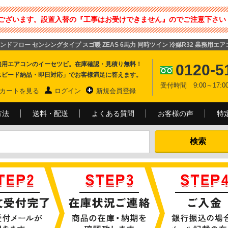
ございます。設置入替の『工事はお受けできません』のでご注意下さい 
ウンドフロー センシングタイプ スゴ暖 ZEAS 6馬力 同時ツイン 冷媒R32 業務用エア
務用エアコンのイーセツビ。在庫確認・見積り無料！
0120-5
スピード納品・即日対応」でお客様満足に答えます。
受付時間 9:00～17
カートを見る
ログイン
新規会員登録
方法
送料・配送
よくある質問
お客様の声
特