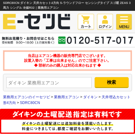
SDRC80CN ダイキン 天井カセット4方向 S-ラウンドフロー センシングタイプ スゴ暖 ZEAS 3
馬力 シングル 冷媒R32｜業務用エアコン
当店はエアコン機器の販売専門店でございます。
設置入替の「工事は出来ません」のでご注意下さい。
◆ 部材のみの購入は対応出来かねます ◆
業務用エアコンのイーセツビ
>
業務用エアコン
>
ダイキン
>
天井埋込カセット
形4方向
>
SDRC80CN