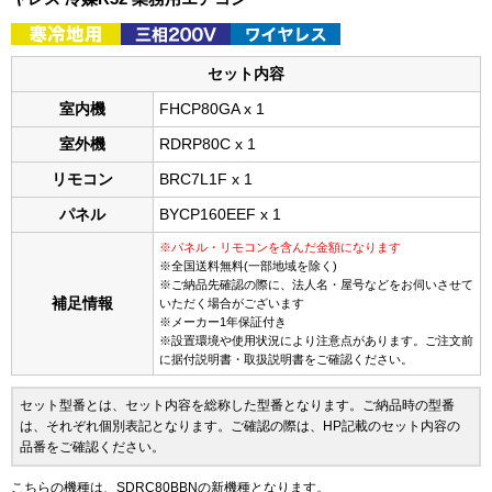
セット内容
室内機
FHCP80GA x 1
室外機
RDRP80C x 1
リモコン
BRC7L1F x 1
パネル
BYCP160EEF x 1
※パネル・リモコンを含んだ金額になります
※全国送料無料(一部地域を除く)
※ご納品先確認の際に、法人名・屋号などをお伺いさせて
補足情報
いただく場合がございます
※メーカー1年保証付き
※設置環境や使用状況により注意点があります。ご注文前
に据付説明書・取扱説明書をご確認ください。
セット型番とは、セット内容を総称した型番となります。ご納品時の型番
は、それぞれ個別表記となります。ご確認の際は、HP記載のセット内容の
品番をご確認ください。
こちらの機種は、SDRC80BBNの新機種となります。