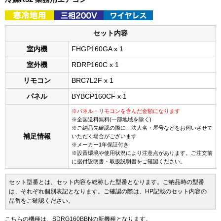
セット内容
室内機
FHGP160GA x 1
室外機
RDRP160C x 1
リモコン
BRC7L2F x 1
パネル
BYBCP160CF x 1
※パネル・リモコンを含んだ金額になります
※全国送料無料(一部地域を除く)
※ご納品先確認の際に、法人名・屋号などをお伺いさせて
補足情報
いただく場合がございます
※メーカー1年保証付き
※設置環境や使用状況により注意点があります。ご注文前
に据付説明書・取扱説明書をご確認ください。
セット型番とは、セット内容を総称した型番となります。ご納品時の型番
は、それぞれ個別表記となります。ご確認の際は、HP記載のセット内容の
品番をご確認ください。
こちらの機種は、SDRG160BBNの新機種となります。