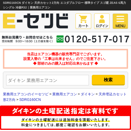
SDRG160CN ダイキン 天井カセット2方向 エコダブルフロー 標準タイプ スゴ暖 ZEAS 6馬力
シングル 冷媒R32｜業務用エアコン
当店はエアコン機器の販売専門店でございます。
設置入替の「工事は出来ません」のでご注意下さい。
◆ 部材のみの購入は対応出来かねます ◆
業務用エアコンのイーセツビ
>
業務用エアコン
>
ダイキン
>
天井埋込カセット
形2方向
>
SDRG160CN