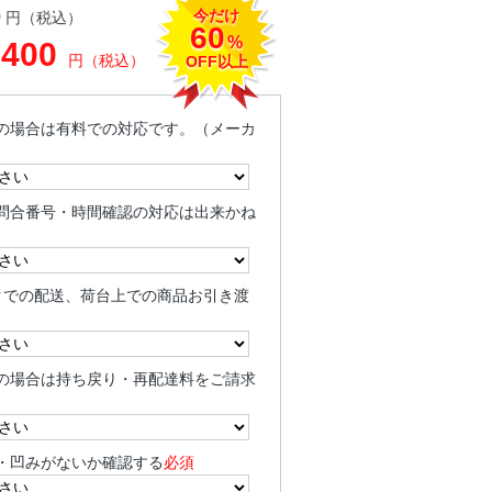
今だけ
0
円（税込）
60
%
,400
円（税込）
OFF以上
の場合は有料での対応です。（メーカ
問合番号・時間確認の対応は出来かね
クでの配送、荷台上での商品お引き渡
の場合は持ち戻り・再配達料をご請求
・凹みがないか確認する
必須