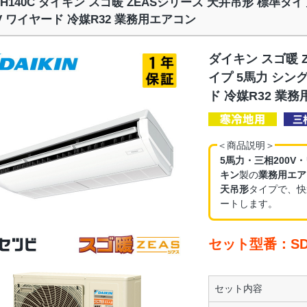
RH140C ダイキン スゴ暖 ZEASシリーズ 天井吊形 標準タイ
0V ワイヤード 冷媒R32 業務用エアコン
ダイキン スゴ暖 
イプ 5馬力 シング
ド 冷媒R32 業
＜商品説明＞
5馬力・三相200V
キン
製の
業務用エア
天吊形
タイプで、快
ートします。
セット型番：SDR
セット内容