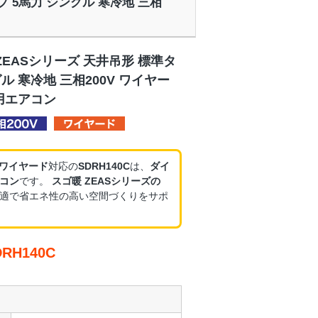
プ 5馬力 シングル 寒冷地 三相
ZEASシリーズ 天井吊形 標準タ
ル 寒冷地 三相200V ワイヤー
務用エアコン
・ワイヤード
対応の
SDRH140C
は、
ダイ
コン
です。
スゴ暖 ZEASシリーズの
適で省エネ性の高い空間づくりをサポ
H140C