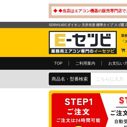
◆ ◆当店はエアコン機器の販売専門店で
SDRH140Cダイキン 天井吊形 標準タイプ スゴ暖 Z
業
「
TOP
ご利用案内
お支払い
商品名・型番検索