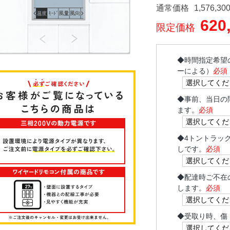
通常価格
1,576,30
620
限定価格
◆
時間指定希望
ーによる）
必須
◆
事前、当日の
ます。
必須
◆
4トントラッ
しです。
必須
◆
配達時ご不在
します。
必須
◆
受取り時、傷