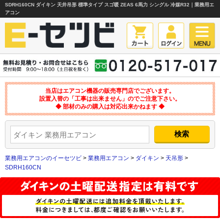
SDRH160CN ダイキン 天井吊形 標準タイプ スゴ暖 ZEAS 6馬力 シングル 冷媒R32｜業務用エ
アコン
当店はエアコン機器の販売専門店でございます。
設置入替の「工事は出来ません」のでご注意下さい。
◆ 部材のみの購入は対応出来かねます ◆
業務用エアコンのイーセツビ
>
業務用エアコン
>
ダイキン
>
天吊形
>
SDRH160CN