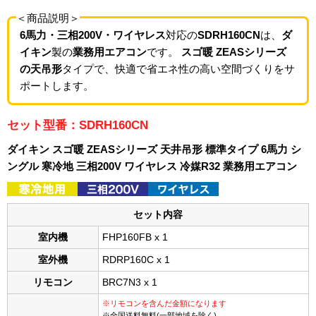
＜商品説明＞
6馬力・三相200V・ワイヤレス
対応の
SDRH160CN
は、
ダ
イキン
製の
業務用エアコン
です。
スゴ暖 ZEASシリーズ
の天吊形
タイプで、快適で省エネ性の高い空間づくりをサ
ポートします。
セット型番：SDRH160CN
ダイキン スゴ暖 ZEASシリーズ 天井吊形 標準タイプ 6馬力 シ
ングル 寒冷地 三相200V ワイヤレス 冷媒R32 業務用エアコン
セット内容
室内機
FHP160FB x 1
室外機
RDRP160C x 1
リモコン
BRC7N3 x 1
※リモコンを含んだ金額になります
※全国送料無料(一部地域を除く)